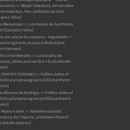
imo verso
en
Mujer Toledana, del escultor
rto Sánchez, fue cambiada de sitio
que J. Silva]
ús Menendez
en
Los Pelaos de San Pedro
ir [Quique J. Silva]
rte de saturar los museos - Hyperbole
en
eo imaginario, museo infinito [José
ero Serrano]
ia Corral Morales
en
La Escuela de
asia, libros y recuerdos 3 [Luis Antolín
eno]
E RIVERO SERRANO
en
Follies: entre el
icho y la extravagancia (1) [José Rivero
rano]
er Álvarez de Rodrigo.
en
Follies: entre el
icho y la extravagancia (1) [José Rivero
rano]
 María Isabel.
en
Abandonad toda
ranza. Ilia Topuria, ¿toledano ilustre?
s Antolín Jimeno]