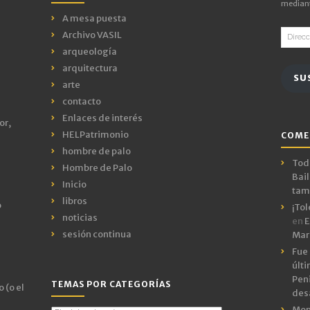
mediant
A mesa puesta
Direcci
Archivo VASIL
de
arqueología
email
arquitectura
SU
arte
contacto
Enlaces de interés
or,
HELPatrimonio
COME
hombre de palo
Todo
Hombre de Palo
Bail
Inicio
tamb
libros
o
¡Tol
noticias
en
E
sesión continua
Mar
Fue 
últ
Peni
TEMAS POR CATEGORÍAS
 (o el
des
Mon