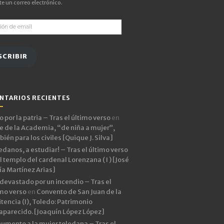
e un correo electrónico.
ón
SCRIBIR
NTARIOS RECIENTES
 por la patria – Tras el último verso
en
e de la Academia, “de niña a mujer”,
ién para los civiles [Quique J. Silva]
edanos, a estudiar! – Tras el último verso
l templo del cardenal Lorenzana ( I ) [José
ía Martínez Arias]
devastado por un incendio – Tras el
imo verso
en
Convento de San Juan de la
tencia (I), Toledo: Patrimonio
aparecido. [Joaquín López López]
umento a la mujer toledana – Tras el