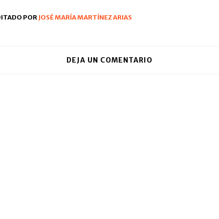
ventana
nueva)
DITADO POR
JOSÉ MARÍA MARTÍNEZ ARIAS
DEJA UN COMENTARIO