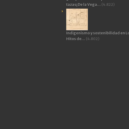
tazas¡ De la Vega…
(4.822)
Indigenismo y sostenibilidad en L
Hitos de…
(4.802)