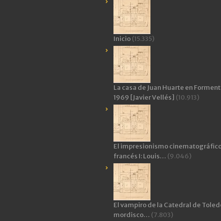
Inicio
(15.335)
La casa de Juan Huarte en Forment
1969 [Javier Vellés]
(10.913)
El impresionismo cinematográfic
francés I: Louis…
(9.046)
El vampiro de la Catedral de Toledo
mordisco…
(7.803)