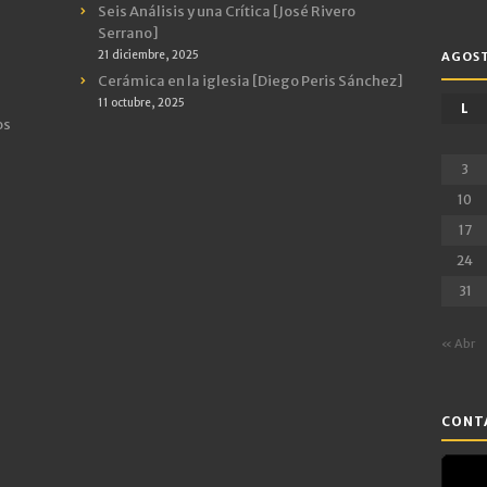
Seis Análisis y una Crítica [José Rivero
Serrano]
21 diciembre, 2025
AGOST
Cerámica en la iglesia [Diego Peris Sánchez]
11 octubre, 2025
L
os
3
10
17
24
31
« Abr
CONTA