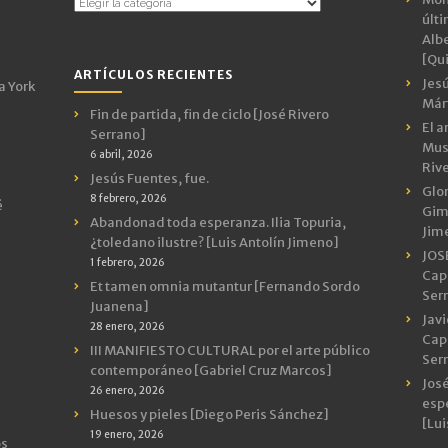
Temas
últ
por
Albe
Categorías
[Qui
ARTÍCULOS RECIENTES
Jes
a York
Márt
Fin de partida, fin de ciclo [José Rivero
El a
Serrano]
Mus
6 abril, 2026
Riv
Jesús Fuentes, fue.
Glor
8 febrero, 2026
é
Gimn
Abandonad toda esperanza. Ilia Topuria,
Jim
¿toledano ilustre? [Luis Antolín Jimeno]
JOS
1 febrero, 2026
Capr
Et tamen omnia mutantur [Fernando Sordo
Ser
Juanena]
Javi
28 enero, 2026
Capr
III MANIFIESTO CULTURAL por el arte público
Ser
contemporáneo [Gabriel Cruz Marcos]
José
26 enero, 2026
espe
Huesos y pieles [Diego Peris Sánchez]
[Lui
19 enero, 2026
os