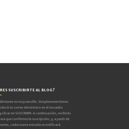
RES SUSCRIBIRTE AL BLOG?
edimiento es muy sencillo. Simplemente tienes
oducir tu correo electrónico en el recuadro
 y clicar en SUSCRIBIR. A continuación, recibirás
ara que confirmes la suscripción, y, a partir de
ento, cada nueva entrada se notificará