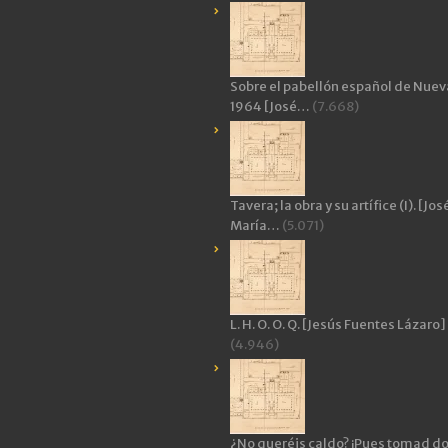
Sobre el pabellón español de Nuev
1964 [José…
(7.668)
Tavera; la obra y su artífice (I). [Jos
María…
(5.071)
L. H. O. O. Q. [Jesús Fuentes Lázaro]
(4.946)
¿No queréis caldo? ¡Pues tomad d