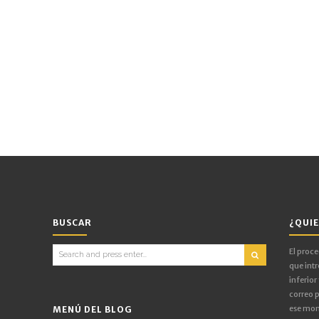
BUSCAR
¿QUIE
Search
El proc
for:
que intr
inferior
correo p
ese mom
MENÚ DEL BLOG