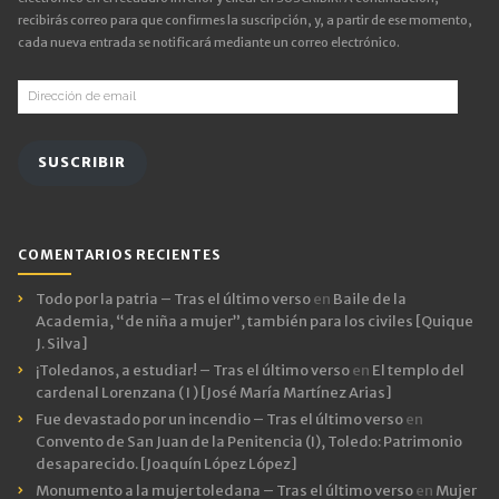
recibirás correo para que confirmes la suscripción, y, a partir de ese momento,
cada nueva entrada se notificará mediante un correo electrónico.
Dirección
de
email
SUSCRIBIR
COMENTARIOS RECIENTES
Todo por la patria – Tras el último verso
en
Baile de la
Academia, “de niña a mujer”, también para los civiles [Quique
J. Silva]
¡Toledanos, a estudiar! – Tras el último verso
en
El templo del
cardenal Lorenzana ( I ) [José María Martínez Arias]
Fue devastado por un incendio – Tras el último verso
en
Convento de San Juan de la Penitencia (I), Toledo: Patrimonio
desaparecido. [Joaquín López López]
Monumento a la mujer toledana – Tras el último verso
en
Mujer