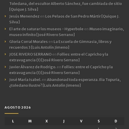
Toledana, del escultor Alberto Sánchez, fue cambiada de sitio
[Quique J. Silva]
Jesús Menendez
en
Los Pelaos de San Pedro Mártir [Quique J.
Silva]
El arte de saturar los museos - Hyperbole
en
Museo imaginario,
museo infinito [José Rivero Serrano]
Gloria Corral Morales
en
La Escuela de Gimnasia, libros y
recuerdos 3 [Luis Antolín Jimeno]
JOSE RIVERO SERRANO
en
Follies: entre el Capricho y la
extravagancia (1) [José Rivero Serrano]
Javier Álvarez de Rodrigo.
en
Follies: entre el Capricho y la
extravagancia (1) [José Rivero Serrano]
José María Isabel.
en
Abandonad toda esperanza. Ilia Topuria,
¿toledano ilustre? [Luis Antolín Jimeno]
AGOSTO 2026
L
M
X
J
V
S
D