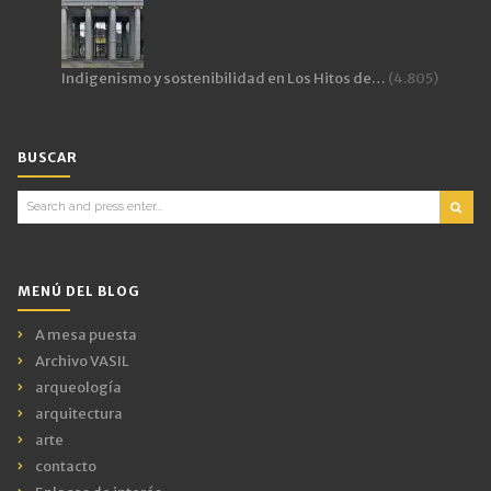
Indigenismo y sostenibilidad en Los Hitos de…
(4.805)
BUSCAR
Search
for:
MENÚ DEL BLOG
A mesa puesta
Archivo VASIL
arqueología
arquitectura
arte
contacto