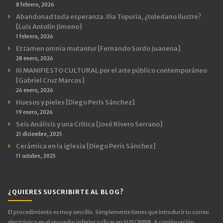
8 febrero, 2026
Abandonad toda esperanza. Ilia Topuria, ¿toledano ilustre?
[Luis Antolín Jimeno]
1 febrero, 2026
Et tamen omnia mutantur [Fernando Sordo Juanena]
28 enero, 2026
III MANIFIESTO CULTURAL por el arte público contemporáneo
[Gabriel Cruz Marcos]
26 enero, 2026
Huesos y pieles [Diego Peris Sánchez]
19 enero, 2026
Seis Análisis y una Crítica [José Rivero Serrano]
21 diciembre, 2025
Cerámica en la iglesia [Diego Peris Sánchez]
11 octubre, 2025
¿QUIERES SUSCRIBIRTE AL BLOG?
El procedimiento es muy sencillo. Simplemente tienes que introducir tu correo
electrónico en el recuadro inferior y clicar en SUSCRIBIR. A continuación,