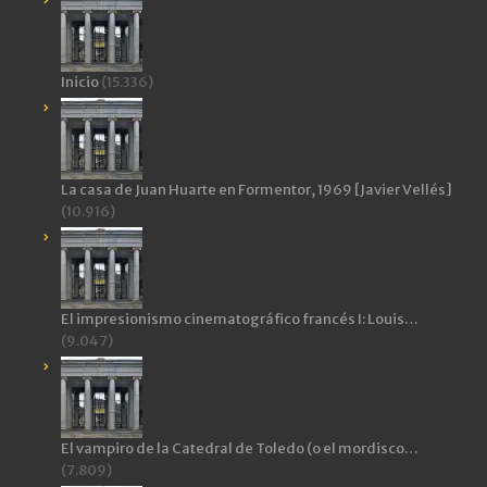
Inicio
(15.336)
La casa de Juan Huarte en Formentor, 1969 [Javier Vellés]
(10.916)
El impresionismo cinematográfico francés I: Louis…
(9.047)
El vampiro de la Catedral de Toledo (o el mordisco…
(7.809)