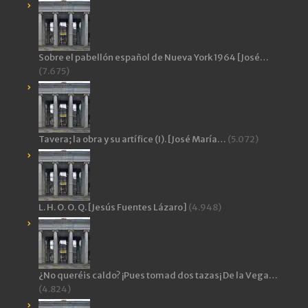
Sobre el pabellón español de Nueva York 1964 [José…
(7.675)
Tavera; la obra y su artífice (I). [José María…
(5.072)
L. H. O. O. Q. [Jesús Fuentes Lázaro]
(4.948)
¿No queréis caldo? ¡Pues tomad dos tazas¡ De la Vega…
(4.824)