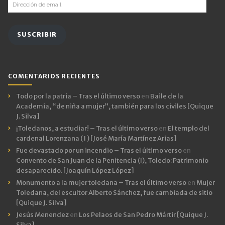
Dirección
de
email
SUSCRIBIR
COMENTARIOS RECIENTES
Todo por la patria – Tras el último verso
en
Baile de la
Academia, “de niña a mujer”, también para los civiles [Quique
J. Silva]
¡Toledanos, a estudiar! – Tras el último verso
en
El templo del
cardenal Lorenzana ( I ) [José María Martínez Arias]
Fue devastado por un incendio – Tras el último verso
en
Convento de San Juan de la Penitencia (I), Toledo: Patrimonio
desaparecido. [Joaquín López López]
Monumento a la mujer toledana – Tras el último verso
en
Mujer
Toledana, del escultor Alberto Sánchez, fue cambiada de sitio
[Quique J. Silva]
Jesús Menendez
en
Los Pelaos de San Pedro Mártir [Quique J.
Silva]