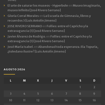
El arte de saturar los museos - Hyperbole
en
Museo imaginario,
museo infinito [José Rivero Serrano]
Gloria Corral Morales
en
La Escuela de Gimnasia, libros y
recuerdos 3 [Luis Antolín Jimeno]
JOSE RIVERO SERRANO
en
Follies: entre el Capricho y la
extravagancia (1) [José Rivero Serrano]
Javier Álvarez de Rodrigo.
en
Follies: entre el Capricho y la
extravagancia (1) [José Rivero Serrano]
José María Isabel.
en
Abandonad toda esperanza. Ilia Topuria,
¿toledano ilustre? [Luis Antolín Jimeno]
AGOSTO 2026
L
M
X
J
V
S
D
1
2
3
4
5
6
7
8
9
10
11
12
13
14
15
16