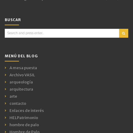
BUSCAR
Search
for:
MENÚ DEL BLOG
A mesa puesta
Archivo VASIL
arqueología
arquitectura
arte
contacto
Enlaces de interés
HELPatrimonio
hombre de palo
Hombre de Palo