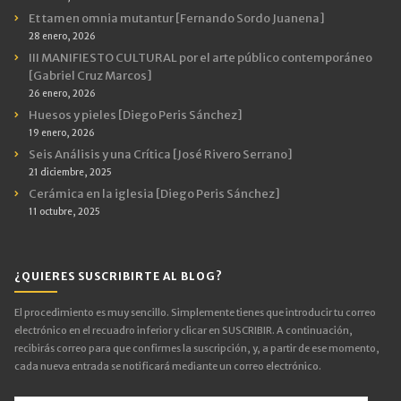
Et tamen omnia mutantur [Fernando Sordo Juanena]
28 enero, 2026
III MANIFIESTO CULTURAL por el arte público contemporáneo
[Gabriel Cruz Marcos]
26 enero, 2026
Huesos y pieles [Diego Peris Sánchez]
19 enero, 2026
Seis Análisis y una Crítica [José Rivero Serrano]
21 diciembre, 2025
Cerámica en la iglesia [Diego Peris Sánchez]
11 octubre, 2025
¿QUIERES SUSCRIBIRTE AL BLOG?
El procedimiento es muy sencillo. Simplemente tienes que introducir tu correo
electrónico en el recuadro inferior y clicar en SUSCRIBIR. A continuación,
recibirás correo para que confirmes la suscripción, y, a partir de ese momento,
cada nueva entrada se notificará mediante un correo electrónico.