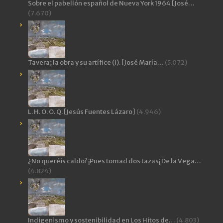
Sobre el pabellón español de Nueva York 1964 [José…
(7.670)
Tavera; la obra y su artífice (I). [José María…
(5.072)
L. H. O. O. Q. [Jesús Fuentes Lázaro]
(4.946)
¿No queréis caldo? ¡Pues tomad dos tazas¡ De la Vega…
(4.824)
Indigenismo y sostenibilidad en Los Hitos de…
(4.803)