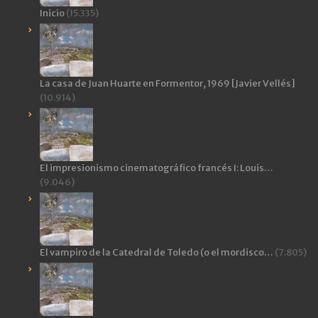
Inicio
(15.335)
La casa de Juan Huarte en Formentor, 1969 [Javier Vellés]
(10.914)
El impresionismo cinematográfico francés I: Louis…
(9.046)
El vampiro de la Catedral de Toledo (o el mordisco…
(7.805)