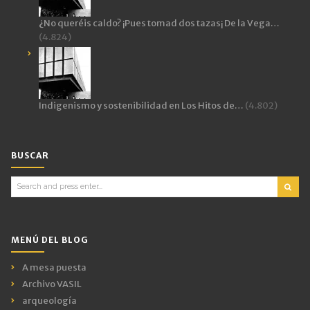
¿No queréis caldo? ¡Pues tomad dos tazas¡ De la Vega…
(4.824)
Indigenismo y sostenibilidad en Los Hitos de…
(4.802)
BUSCAR
Search
for:
MENÚ DEL BLOG
A mesa puesta
Archivo VASIL
arqueología