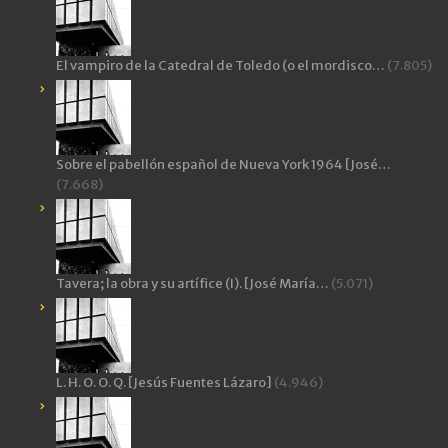
El vampiro de la Catedral de Toledo (o el mordisco…
(7.805)
Sobre el pabellón español de Nueva York 1964 [José…
(7.668)
Tavera; la obra y su artífice (I). [José María…
(5.071)
L. H. O. O. Q. [Jesús Fuentes Lázaro]
(4.946)