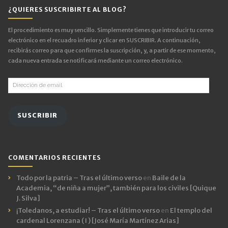
¿QUIERES SUSCRIBIRTE AL BLOG?
El procedimiento es muy sencillo. Simplemente tienes que introducir tu correo
electrónico en el recuadro inferior y clicar en SUSCRIBIR. A continuación,
recibirás correo para que confirmes la suscripción, y, a partir de ese momento,
cada nueva entrada se notificará mediante un correo electrónico.
Dirección
de
email
SUSCRIBIR
COMENTARIOS RECIENTES
Todo por la patria – Tras el último verso
en
Baile de la
Academia, “de niña a mujer”, también para los civiles [Quique
J. Silva]
¡Toledanos, a estudiar! – Tras el último verso
en
El templo del
cardenal Lorenzana ( I ) [José María Martínez Arias]