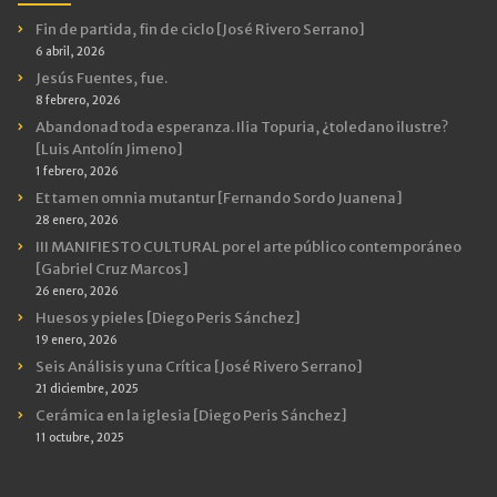
Fin de partida, fin de ciclo [José Rivero Serrano]
6 abril, 2026
Jesús Fuentes, fue.
8 febrero, 2026
Abandonad toda esperanza. Ilia Topuria, ¿toledano ilustre?
[Luis Antolín Jimeno]
1 febrero, 2026
Et tamen omnia mutantur [Fernando Sordo Juanena]
28 enero, 2026
III MANIFIESTO CULTURAL por el arte público contemporáneo
[Gabriel Cruz Marcos]
26 enero, 2026
Huesos y pieles [Diego Peris Sánchez]
19 enero, 2026
Seis Análisis y una Crítica [José Rivero Serrano]
21 diciembre, 2025
Cerámica en la iglesia [Diego Peris Sánchez]
11 octubre, 2025