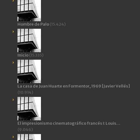
Hombre de Palo
(15.424)
Inicio
(15.335)
La casa de Juan Huarte en Formentor, 1969 [Javier Vellés]
(10.914)
El impresionismo cinematográfico francés I: Louis…
(9.046)