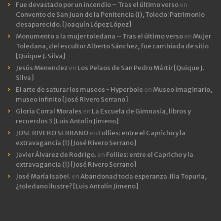
Fue devastado por un incendio – Tras el último verso
en
Convento de San Juan de la Penitencia (I), Toledo: Patrimonio
desaparecido. [Joaquín López López]
Monumento a la mujer toledana – Tras el último verso
en
Mujer
Toledana, del escultor Alberto Sánchez, fue cambiada de sitio
[Quique J. Silva]
Jesús Menendez
en
Los Pelaos de San Pedro Mártir [Quique J.
Silva]
El arte de saturar los museos - Hyperbole
en
Museo imaginario,
museo infinito [José Rivero Serrano]
Gloria Corral Morales
en
La Escuela de Gimnasia, libros y
recuerdos 3 [Luis Antolín Jimeno]
JOSE RIVERO SERRANO
en
Follies: entre el Capricho y la
extravagancia (1) [José Rivero Serrano]
Javier Álvarez de Rodrigo.
en
Follies: entre el Capricho y la
extravagancia (1) [José Rivero Serrano]
José María Isabel.
en
Abandonad toda esperanza. Ilia Topuria,
¿toledano ilustre? [Luis Antolín Jimeno]