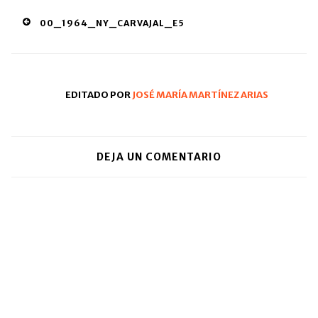
una
una
a
nueva)
ventana
ventana
un
Post
00_1964_NY_CARVAJAL_E5
nueva)
nueva)
amigo
(Se
navigation
abre
en
una
ventana
nueva)
EDITADO POR
JOSÉ MARÍA MARTÍNEZ ARIAS
DEJA UN COMENTARIO