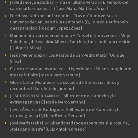
¡Toledanos, a estudiar! – Tras el último verso
en
El templo del
cardenal Lorenzana ( I ) [José María Martínez Arias]
Fue devastado por un incendio – Tras el último verso
en
Convento de San Juan de la Penitencia (I), Toledo: Patrimonio
desaparecido. [Joaquín López López]
Monumento a la mujer toledana – Tras el último verso
en
Mujer
Toledana, del escultor Alberto Sánchez, fue cambiada de sitio
[Quique J. Silva]
Jesús Menendez
en
Los Pelaos de San Pedro Mártir [Quique J.
Silva]
El arte de saturar los museos - Hyperbole
en
Museo imaginario,
museo infinito [José Rivero Serrano]
Gloria Corral Morales
en
La Escuela de Gimnasia, libros y
recuerdos 3 [Luis Antolín Jimeno]
JOSE RIVERO SERRANO
en
Follies: entre el Capricho y la
extravagancia (1) [José Rivero Serrano]
Javier Álvarez de Rodrigo.
en
Follies: entre el Capricho y la
extravagancia (1) [José Rivero Serrano]
José María Isabel.
en
Abandonad toda esperanza. Ilia Topuria,
¿toledano ilustre? [Luis Antolín Jimeno]