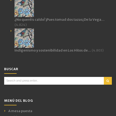
¿No queréis caldo? ¡Pues tomad dos tazas¡ De la Vega…
(4.824)
Indigenismo y sostenibilidad en Los Hitos de…
(4.803)
BUSCAR
Search
for:
MENÚ DEL BLOG
A mesa puesta