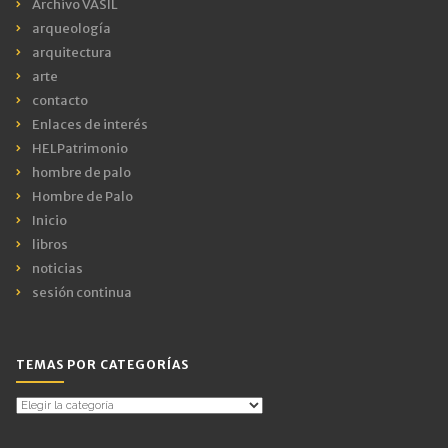
Archivo VASIL
arqueología
arquitectura
arte
contacto
Enlaces de interés
HELPatrimonio
hombre de palo
Hombre de Palo
Inicio
libros
noticias
sesión continua
TEMAS POR CATEGORÍAS
Temas
por
Categorías