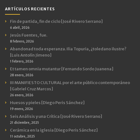
ARTÍCULOS RECIENTES
Fin de partida, fin de ciclo [José Rivero Serrano]
6 abril, 2026
Jesús Fuentes, fue.
8 febrero, 2026
Abandonad toda esperanza. Ilia Topuria, ¿toledano ilustre?
[Luis Antolín Jimeno]
1 febrero, 2026
Et tamen omnia mutantur [Fernando Sordo Juanena]
28 enero, 2026
III MANIFIESTO CULTURAL por el arte público contemporáneo
[Gabriel Cruz Marcos]
26 enero, 2026
Huesos y pieles [Diego Peris Sánchez]
19 enero, 2026
Seis Análisis y una Crítica [José Rivero Serrano]
21 diciembre, 2025
Cerámica en la iglesia [Diego Peris Sánchez]
11 octubre, 2025