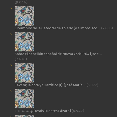
(9.046)
El vampiro de la Catedral de Toledo (o el mordisco…
(7.805)
Sobre el pabellón español de Nueva York 1964 [José…
(7.670)
Tavera; la obra y su artífice (I). [José María…
(5.072)
L. H. O. O. Q. [Jesús Fuentes Lázaro]
(4.947)