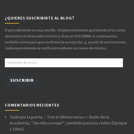
¿QUIERES SUSCRIBIRTE AL BLOG?
El procedimiento es muy sencillo. Simplemente tienes que introducir tu correo
electrónico en el recuadro inferior y clicar en SUSCRIBIR. A continuación,
recibirás correo para que confirmes la suscripción, y, a partir de ese momento,
cada nueva entrada se notificará mediante un correo electrónico.
Dirección
de
email
SUSCRIBIR
COMENTARIOS RECIENTES
Todo por la patria – Tras el último verso
en
Baile de la
Academia, “de niña a mujer”, también para los civiles [Quique
J. Silva]