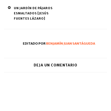
una
una
a
nueva)
ventana
ventana
un
Post
UN JARDÍN DE PÁJAROS
nueva)
nueva)
amigo
(Se
ESMALTADOS [JESÚS
navigation
abre
FUENTES LÁZARO]
en
una
ventana
nueva)
EDITADO POR
BENJAMÍN JUAN SANTÁGUEDA
DEJA UN COMENTARIO