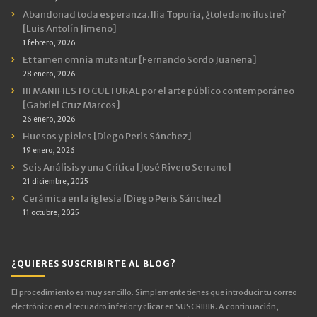
Abandonad toda esperanza. Ilia Topuria, ¿toledano ilustre?
[Luis Antolín Jimeno]
1 febrero, 2026
Et tamen omnia mutantur [Fernando Sordo Juanena]
28 enero, 2026
III MANIFIESTO CULTURAL por el arte público contemporáneo
[Gabriel Cruz Marcos]
26 enero, 2026
Huesos y pieles [Diego Peris Sánchez]
19 enero, 2026
Seis Análisis y una Crítica [José Rivero Serrano]
21 diciembre, 2025
Cerámica en la iglesia [Diego Peris Sánchez]
11 octubre, 2025
¿QUIERES SUSCRIBIRTE AL BLOG?
El procedimiento es muy sencillo. Simplemente tienes que introducir tu correo
electrónico en el recuadro inferior y clicar en SUSCRIBIR. A continuación,