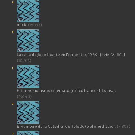
Inicio
(15.335)
La casa de Juan Huarte en Formentor, 1969 [Javier Vellés]
(10.913)
El impresionismo cinematográfico francés I: Louis…
(9.046)
El vampiro de la Catedral de Toledo (o el mordisco…
(7.803)