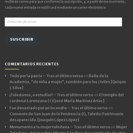
recibirás correo para que confirmes la suscripción, y, a partir de ese momento,
cada nueva entrada se notificará mediante un correo electrónico.
Dirección
de
email
SUSCRIBIR
COMENTARIOS RECIENTES
Todo por la patria – Tras el último verso
en
Baile de la
Academia, “de niña a mujer”, también para los civiles [Quique
J. Silva]
¡Toledanos, a estudiar! – Tras el último verso
en
El templo del
cardenal Lorenzana ( I ) [José María Martínez Arias]
Fue devastado por un incendio – Tras el último verso
en
Convento de San Juan de la Penitencia (I), Toledo: Patrimonio
desaparecido. [Joaquín López López]
Monumento a la mujer toledana – Tras el último verso
en
Mujer
Toledana, del escultor Alberto Sánchez, fue cambiada de sitio