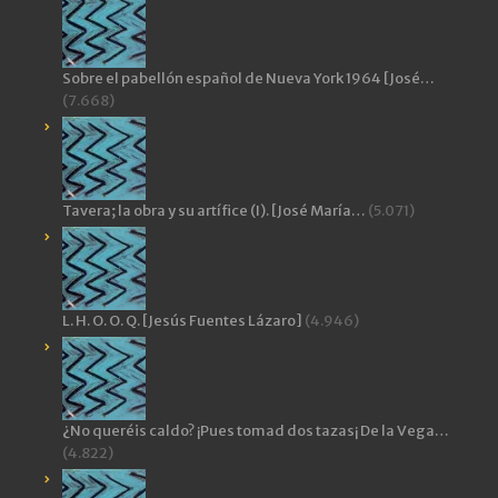
Sobre el pabellón español de Nueva York 1964 [José…
(7.668)
Tavera; la obra y su artífice (I). [José María…
(5.071)
L. H. O. O. Q. [Jesús Fuentes Lázaro]
(4.946)
¿No queréis caldo? ¡Pues tomad dos tazas¡ De la Vega…
(4.822)