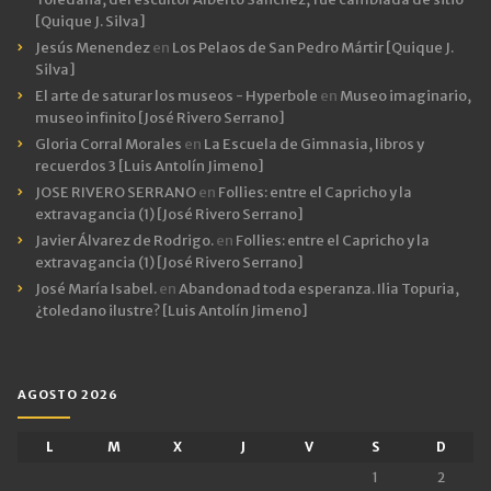
[Quique J. Silva]
Jesús Menendez
en
Los Pelaos de San Pedro Mártir [Quique J.
Silva]
El arte de saturar los museos - Hyperbole
en
Museo imaginario,
museo infinito [José Rivero Serrano]
Gloria Corral Morales
en
La Escuela de Gimnasia, libros y
recuerdos 3 [Luis Antolín Jimeno]
JOSE RIVERO SERRANO
en
Follies: entre el Capricho y la
extravagancia (1) [José Rivero Serrano]
Javier Álvarez de Rodrigo.
en
Follies: entre el Capricho y la
extravagancia (1) [José Rivero Serrano]
José María Isabel.
en
Abandonad toda esperanza. Ilia Topuria,
¿toledano ilustre? [Luis Antolín Jimeno]
AGOSTO 2026
L
M
X
J
V
S
D
1
2