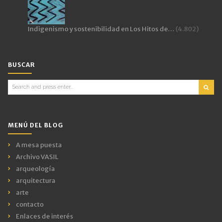
Indigenismo y sostenibilidad en Los Hitos de…
(4.802)
BUSCAR
Search
for:
MENÚ DEL BLOG
A mesa puesta
Archivo VASIL
arqueología
arquitectura
arte
contacto
Enlaces de interés