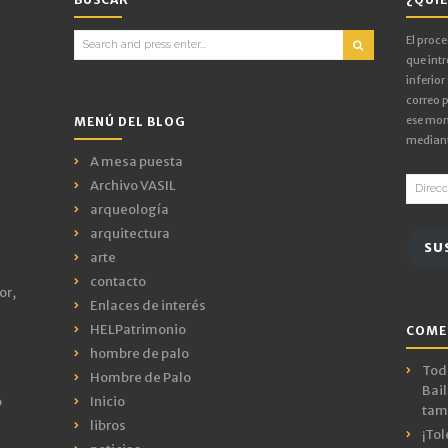
Search
El proc
for:
que intr
inferior
correo p
ese mom
MENÚ DEL BLOG
mediant
A mesa puesta
Direcci
Archivo VASIL
de
arqueología
email
arquitectura
SU
arte
contacto
or,
Enlaces de interés
HELPatrimonio
COME
hombre de palo
Todo
Hombre de Palo
Bail
o
Inicio
tamb
libros
¡Tol