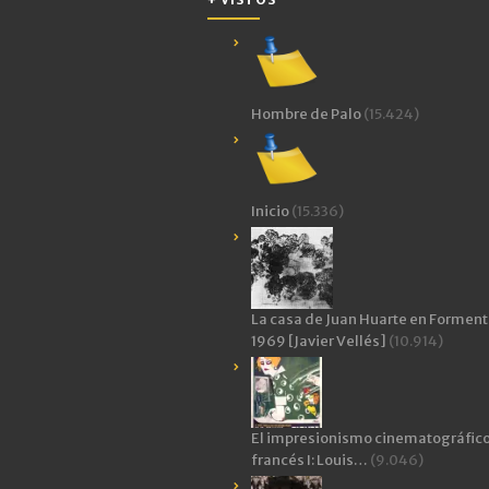
Hombre de Palo
(15.424)
Inicio
(15.336)
La casa de Juan Huarte en Forment
1969 [Javier Vellés]
(10.914)
El impresionismo cinematográfic
francés I: Louis…
(9.046)