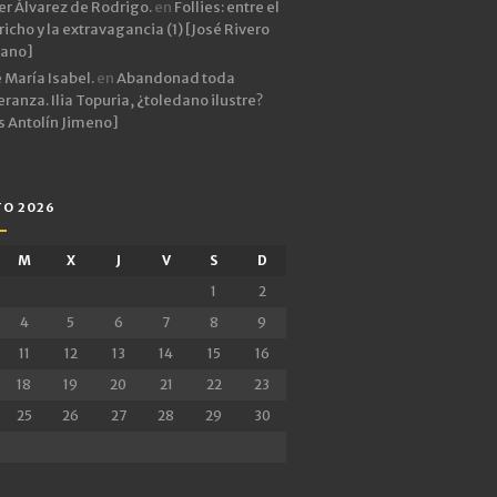
er Álvarez de Rodrigo.
en
Follies: entre el
icho y la extravagancia (1) [José Rivero
rano]
 María Isabel.
en
Abandonad toda
ranza. Ilia Topuria, ¿toledano ilustre?
s Antolín Jimeno]
O 2026
M
X
J
V
S
D
1
2
4
5
6
7
8
9
11
12
13
14
15
16
18
19
20
21
22
23
25
26
27
28
29
30