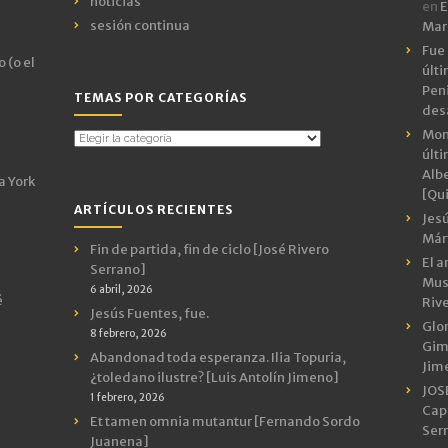
noticias
en
E
sesión continua
Mar
Fue 
 (o el
últ
Peni
TEMAS POR CATEGORÍAS
des
Mon
Temas
últ
por
Albe
Categorías
a York
[Qui
ARTÍCULOS RECIENTES
Jes
Márt
Fin de partida, fin de ciclo [José Rivero
El a
Serrano]
Mus
6 abril, 2026
é
Riv
Jesús Fuentes, fue.
Glor
8 febrero, 2026
Gimn
Abandonad toda esperanza. Ilia Topuria,
Jim
¿toledano ilustre? [Luis Antolín Jimeno]
JOS
1 febrero, 2026
Capr
Et tamen omnia mutantur [Fernando Sordo
Ser
Juanena]