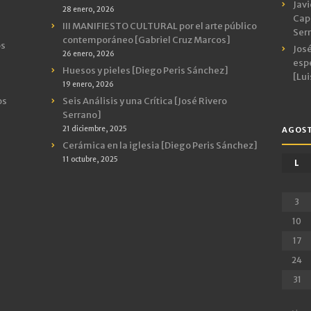
Javi
28 enero, 2026
Capr
III MANIFIESTO CULTURAL por el arte público
Ser
contemporáneo [Gabriel Cruz Marcos]
os
José
26 enero, 2026
espe
Huesos y pieles [Diego Peris Sánchez]
[Lui
19 enero, 2026
os
Seis Análisis y una Crítica [José Rivero
Serrano]
21 diciembre, 2025
AGOST
Cerámica en la iglesia [Diego Peris Sánchez]
11 octubre, 2025
L
3
10
17
24
31