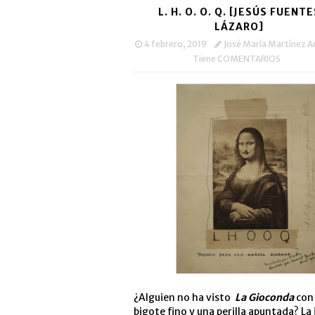
L. H. O. O. Q. [JESÚS FUENTE
LÁZARO]
4 febrero, 2019
José María Martínez Ar
Tiene COMENTARIOS
¿Alguien no ha visto
La Gioconda
con
bigote fino y una perilla apuntada? La