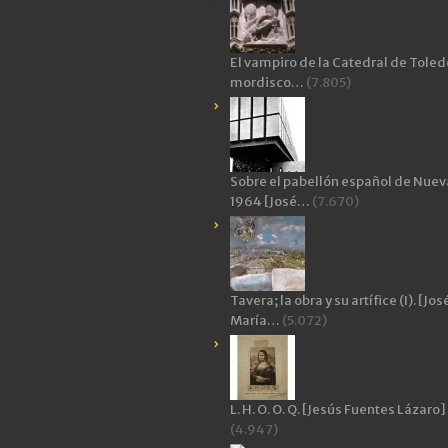
El vampiro de la Catedral de Toledo
mordisco…
(7.805)
Sobre el pabellón español de Nuev
1964 [José…
(7.670)
Tavera; la obra y su artífice (I). [Jos
María…
(5.072)
L. H. O. O. Q. [Jesús Fuentes Lázaro]
(4.947)