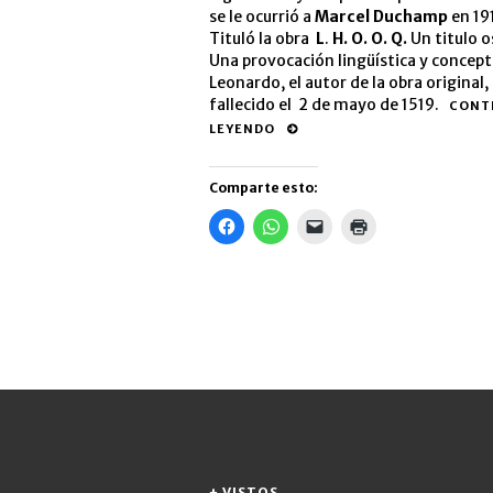
se le ocurrió a
Marcel Duchamp
en 19
Tituló la obra
L
.
H. O. O. Q.
Un titulo o
Una provocación lingüística y concept
Leonardo, el autor de la obra original,
fallecido el 2 de mayo de 1519.
CONT
LEYENDO
Comparte esto:
Haz
Haz
Haz
Haz
clic
clic
clic
clic
para
para
para
para
compartir
compartir
enviar
imprimir
en
en
un
(Se
Facebook
WhatsApp
enlace
abre
(Se
(Se
por
en
abre
abre
correo
una
en
en
electrónico
ventana
una
una
a
nueva)
ventana
ventana
un
nueva)
nueva)
amigo
(Se
abre
en
una
ventana
nueva)
+ VISTOS