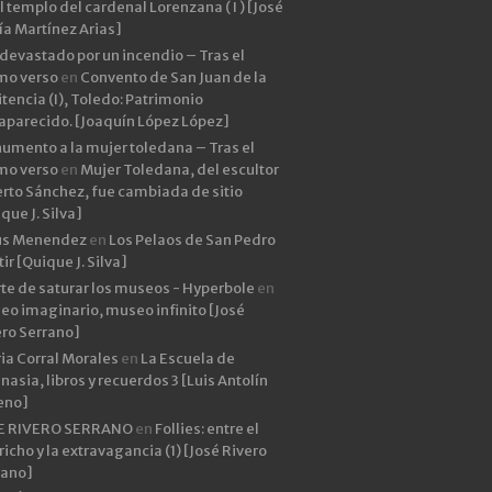
l templo del cardenal Lorenzana ( I ) [José
ía Martínez Arias]
devastado por un incendio – Tras el
imo verso
en
Convento de San Juan de la
tencia (I), Toledo: Patrimonio
aparecido. [Joaquín López López]
umento a la mujer toledana – Tras el
imo verso
en
Mujer Toledana, del escultor
rto Sánchez, fue cambiada de sitio
que J. Silva]
ús Menendez
en
Los Pelaos de San Pedro
ir [Quique J. Silva]
rte de saturar los museos - Hyperbole
en
eo imaginario, museo infinito [José
ero Serrano]
ia Corral Morales
en
La Escuela de
asia, libros y recuerdos 3 [Luis Antolín
eno]
E RIVERO SERRANO
en
Follies: entre el
icho y la extravagancia (1) [José Rivero
rano]