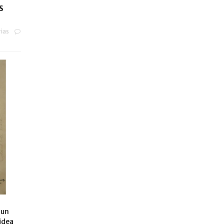
S
ias
 un
 idea