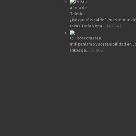
¿No queréis caldo? ¡Pues tomad d
tazas¡ De la Vega…
(4.824)
Indigenismo y sostenibilidad en L
Hitos de…
(4.803)