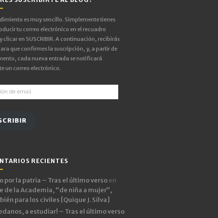
edimiento es muy sencillo. Simplemente tienes
oducir tu correo electrónico en el recuadro
 y clicar en SUSCRIBIR. A continuación, recibirás
ara que confirmes la suscripción, y, a partir de
ento, cada nueva entrada se notificará
e un correo electrónico.
ón
SCRIBIR
NTARIOS RECIENTES
 por la patria – Tras el último verso
en
e de la Academia, “de niña a mujer”,
ién para los civiles [Quique J. Silva]
edanos, a estudiar! – Tras el último verso