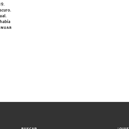
19.
scuro.
ual.
 había
INUAR
BUSCAR
¿QUIE