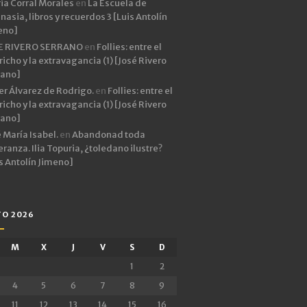
ia Corral Morales
en
La Escuela de
asia, libros y recuerdos 3 [Luis Antolín
eno]
E RIVERO SERRANO
en
Follies: entre el
icho y la extravagancia (1) [José Rivero
rano]
er Álvarez de Rodrigo.
en
Follies: entre el
icho y la extravagancia (1) [José Rivero
rano]
 María Isabel.
en
Abandonad toda
ranza. Ilia Topuria, ¿toledano ilustre?
s Antolín Jimeno]
O 2026
M
X
J
V
S
D
1
2
4
5
6
7
8
9
11
12
13
14
15
16