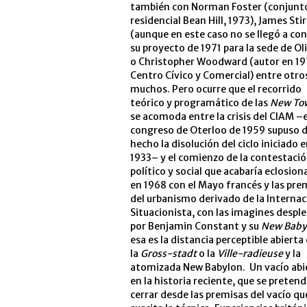
también con Norman Foster (conjunt
residencial Bean Hill, 1973), James Stir
(aunque en este caso no se llegó a con
su proyecto de 1971 para la sede de Oli
o Christopher Woodward (autor en 19
Centro Cívico y Comercial) entre otro
muchos. Pero ocurre que el recorrido
teórico y programático de las
New To
se acomoda entre la crisis del CIAM –e
congreso de Oterloo de 1959 supuso 
hecho la disolución del ciclo iniciado 
1933– y el comienzo de la contestaci
político y social que acabaría eclosio
en 1968 con el Mayo francés y las pre
del urbanismo derivado de la Internac
Situacionista, con las imagines despl
por Benjamin Constant y su
New Baby
esa es la distancia perceptible abierta
la
Gross-stadt
o la
Ville-radieuse
y la
atomizada New Babylon. Un vacío abi
en la historia reciente, que se preten
cerrar desde las premisas del vacío qu