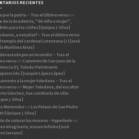
NTARIOS RECIENTES
 por la patria – Tras el último verso
en
e de la Academia, “de niña a mujer”,
ién para los civiles [Quique J. Silva]
edanos, a estudiar! – Tras el último verso
l templo del cardenal Lorenzana ( I ) [José
ía Martínez Arias]
devastado por un incendio – Tras el
imo verso
en
Convento de San Juan de la
tencia (I), Toledo: Patrimonio
aparecido. [Joaquín López López]
umento a la mujer toledana – Tras el
imo verso
en
Mujer Toledana, del escultor
rto Sánchez, fue cambiada de sitio
que J. Silva]
ús Menendez
en
Los Pelaos de San Pedro
ir [Quique J. Silva]
rte de saturar los museos - Hyperbole
en
eo imaginario, museo infinito [José
ero Serrano]