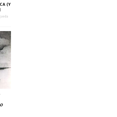
CA (Y
]
gueda
.
O