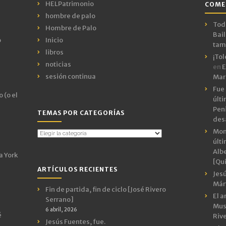
HELPatrimonio
COME
hombre de palo
Todo
Hombre de Palo
Bail
o
Inicio
tamb
libros
¡Tol
noticias
en
E
sesión continua
Mar
Fue 
 (o el
últ
Peni
TEMAS POR CATEGORÍAS
des
Mon
Temas
últ
por
Albe
Categorías
a York
[Qui
ARTÍCULOS RECIENTES
Jes
Márt
Fin de partida, fin de ciclo [José Rivero
El a
Serrano]
Mus
6 abril, 2026
é
Riv
Jesús Fuentes, fue.