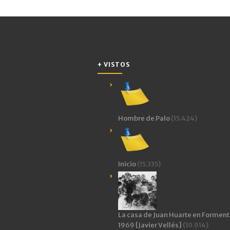
ventana
ventana
un
nueva)
nueva)
amigo
(Se
abre
en
una
ventana
nueva)
+ VISTOS
Hombre de Palo
(15.424)
Inicio
(15.335)
La casa de Juan Huarte en Forment
1969 [Javier Vellés]
(10.914)