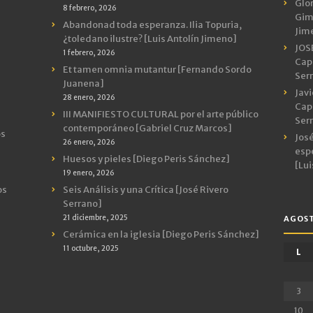
Glor
8 febrero, 2026
Gimn
Abandonad toda esperanza. Ilia Topuria,
Jim
¿toledano ilustre? [Luis Antolín Jimeno]
JOS
1 febrero, 2026
Capr
Et tamen omnia mutantur [Fernando Sordo
Ser
Juanena]
Javi
28 enero, 2026
Capr
III MANIFIESTO CULTURAL por el arte público
Ser
contemporáneo [Gabriel Cruz Marcos]
os
José
26 enero, 2026
espe
Huesos y pieles [Diego Peris Sánchez]
[Lui
19 enero, 2026
os
Seis Análisis y una Crítica [José Rivero
Serrano]
21 diciembre, 2025
AGOST
Cerámica en la iglesia [Diego Peris Sánchez]
11 octubre, 2025
L
3
10