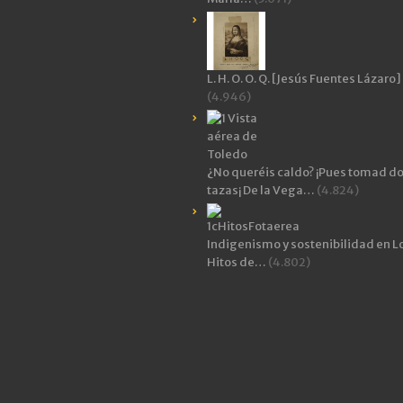
L. H. O. O. Q. [Jesús Fuentes Lázaro]
(4.946)
¿No queréis caldo? ¡Pues tomad d
tazas¡ De la Vega…
(4.824)
Indigenismo y sostenibilidad en L
Hitos de…
(4.802)