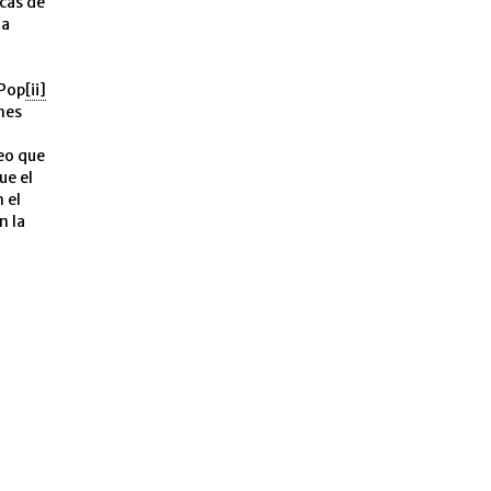
icas de
la
 Pop
[ii]
nes
eo que
ue el
 el
n la