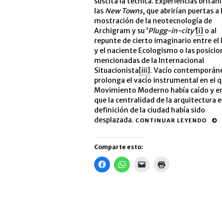
suscita la técnica. Experiencias britán
las
New Towns
, que abrirían puertas a 
mostración de la neotecnología de
Archigram y su ‘
Plugg-in-city’
[i]
o al
repunte de cierto imaginario entre el
y el naciente Ecologismo o las posicio
mencionadas de la Internacional
Situacionista
[iii]
. Vacío contemporán
prolonga el vacío instrumental en el q
Movimiento Moderno había caído y en
que la centralidad de la arquitectura e
definición de la ciudad había sido
desplazada.
CONTINUAR LEYENDO
Comparte esto:
Haz
Haz
Haz
Haz
clic
clic
clic
clic
para
para
para
para
compartir
compartir
enviar
imprimir
en
en
un
(Se
Facebook
WhatsApp
enlace
abre
(Se
(Se
por
en
abre
abre
correo
una
en
en
electrónico
ventana
una
una
a
nueva)