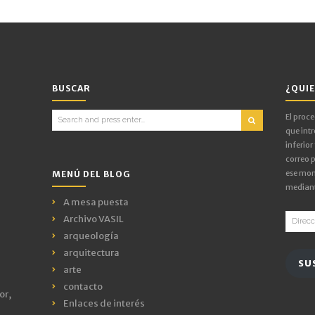
BUSCAR
¿QUIE
Search
El proc
for:
que intr
inferior
correo p
ese mom
MENÚ DEL BLOG
mediant
A mesa puesta
Direcci
Archivo VASIL
de
arqueología
email
arquitectura
SU
arte
contacto
or,
Enlaces de interés