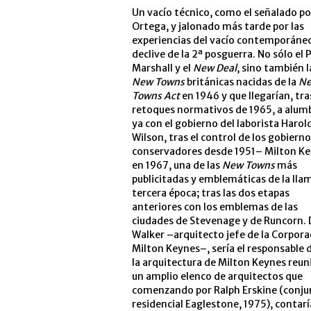
Un vacío técnico, como el señalado po
Ortega, y jalonado más tarde por las
experiencias del vacío contemporáneo
declive de la 2ª posguerra. No sólo el 
Marshall y el
New Deal
, sino también l
New Towns
británicas nacidas de la
N
Towns Act
en 1946 y que llegarían, tra
retoques normativos de 1965, a alum
ya con el gobierno del laborista Harol
Wilson, tras el control de los gobiern
conservadores desde 1951– Milton K
en 1967, una de las
New Towns
más
publicitadas y emblemáticas de la ll
tercera época; tras las dos etapas
anteriores con los emblemas de las
ciudades de Stevenage y de Runcorn.
Walker –arquitecto jefe de la Corpora
Milton Keynes–, sería el responsable 
la arquitectura de Milton Keynes reuni
un amplio elenco de arquitectos que
comenzando por Ralph Erskine (conju
residencial Eaglestone, 1975), contarí