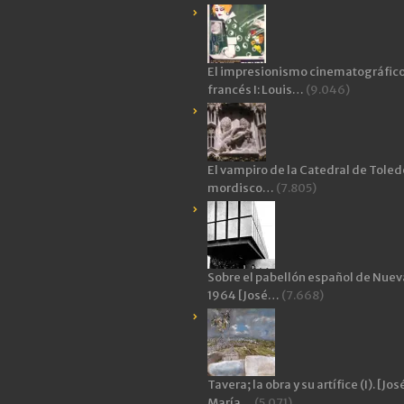
El impresionismo cinematográfic
francés I: Louis…
(9.046)
El vampiro de la Catedral de Toledo
mordisco…
(7.805)
Sobre el pabellón español de Nuev
1964 [José…
(7.668)
Tavera; la obra y su artífice (I). [Jos
María…
(5.071)