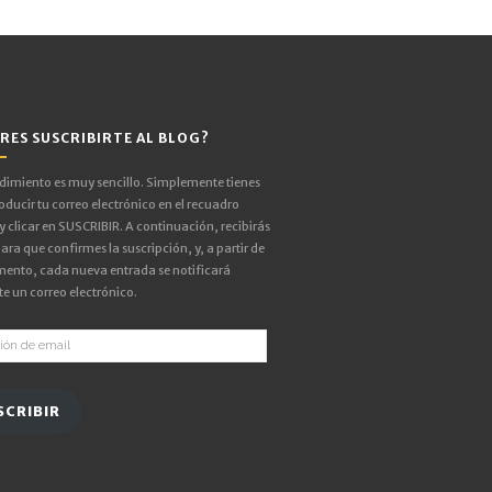
RES SUSCRIBIRTE AL BLOG?
edimiento es muy sencillo. Simplemente tienes
oducir tu correo electrónico en el recuadro
 y clicar en SUSCRIBIR. A continuación, recibirás
ara que confirmes la suscripción, y, a partir de
ento, cada nueva entrada se notificará
e un correo electrónico.
ón
SCRIBIR