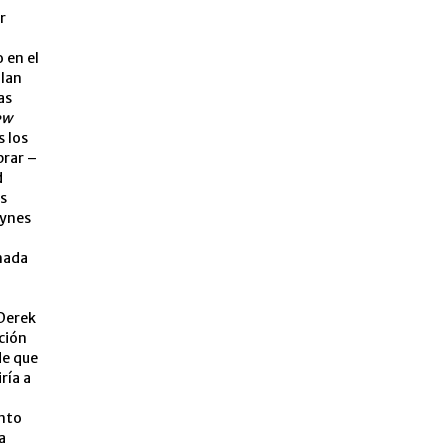
r
 en el
Plan
as
ew
s los
brar –
d
os
eynes
amada
 Derek
ción
de que
ría a
nto
a