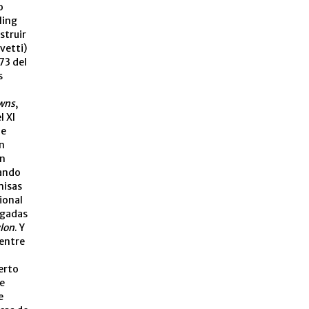
o
ling
struir
vetti)
73 del
s
wns
,
l XI
de
en
ón
nando
misas
ional
egadas
lon
. Y
 entre
erto
de
e