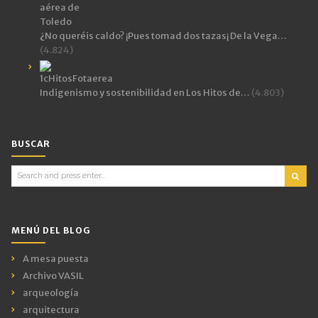
¿No queréis caldo? ¡Pues tomad dos tazas¡ De la Vega…
(4.824)
Indigenismo y sostenibilidad en Los Hitos de…
(4.803)
BUSCAR
Search
for:
MENÚ DEL BLOG
A mesa puesta
Archivo VASIL
arqueología
arquitectura