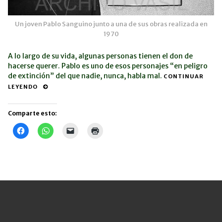
Un joven Pablo Sanguino junto a una de sus obras realizada en
1970
A lo largo de su vida, algunas personas tienen el don de
hacerse querer. Pablo es uno de esos personajes “en peligro
de extinción” del que nadie, nunca, habla mal.
CONTINUAR
LEYENDO
Comparte esto:
Haz
Haz
Haz
Haz
clic
clic
clic
clic
para
para
para
para
compartir
compartir
enviar
imprimir
en
en
un
(Se
Facebook
WhatsApp
enlace
abre
(Se
(Se
por
en
abre
abre
correo
una
en
en
electrónico
ventana
una
una
a
nueva)
ventana
ventana
un
nueva)
nueva)
amigo
(Se
abre
en