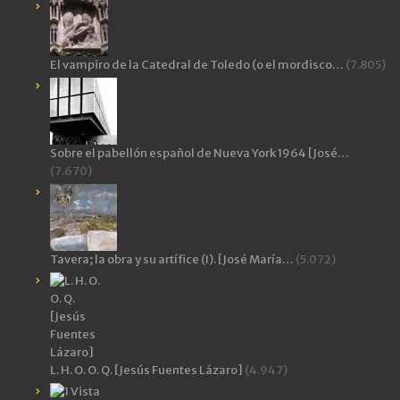
El vampiro de la Catedral de Toledo (o el mordisco…
(7.805)
Sobre el pabellón español de Nueva York 1964 [José…
(7.670)
Tavera; la obra y su artífice (I). [José María…
(5.072)
L. H. O. O. Q. [Jesús Fuentes Lázaro]
(4.947)