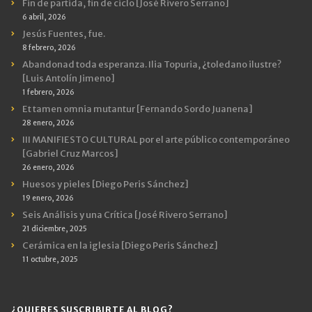
Fin de partida, fin de ciclo [José Rivero Serrano]
6 abril, 2026
Jesús Fuentes, fue.
8 febrero, 2026
Abandonad toda esperanza. Ilia Topuria, ¿toledano ilustre?
[Luis Antolín Jimeno]
1 febrero, 2026
Et tamen omnia mutantur [Fernando Sordo Juanena]
28 enero, 2026
III MANIFIESTO CULTURAL por el arte público contemporáneo
[Gabriel Cruz Marcos]
26 enero, 2026
Huesos y pieles [Diego Peris Sánchez]
19 enero, 2026
Seis Análisis y una Crítica [José Rivero Serrano]
21 diciembre, 2025
Cerámica en la iglesia [Diego Peris Sánchez]
11 octubre, 2025
¿QUIERES SUSCRIBIRTE AL BLOG?