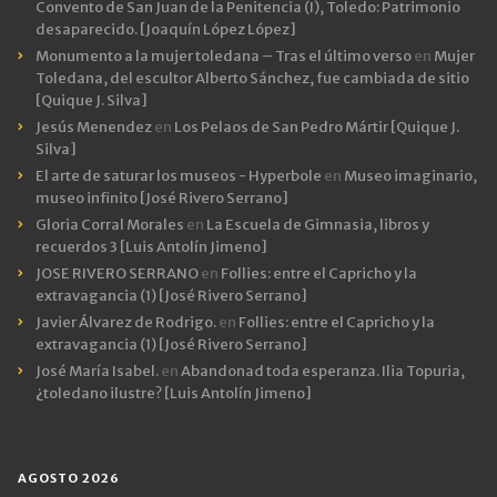
Convento de San Juan de la Penitencia (I), Toledo: Patrimonio
desaparecido. [Joaquín López López]
Monumento a la mujer toledana – Tras el último verso
en
Mujer
Toledana, del escultor Alberto Sánchez, fue cambiada de sitio
[Quique J. Silva]
Jesús Menendez
en
Los Pelaos de San Pedro Mártir [Quique J.
Silva]
El arte de saturar los museos - Hyperbole
en
Museo imaginario,
museo infinito [José Rivero Serrano]
Gloria Corral Morales
en
La Escuela de Gimnasia, libros y
recuerdos 3 [Luis Antolín Jimeno]
JOSE RIVERO SERRANO
en
Follies: entre el Capricho y la
extravagancia (1) [José Rivero Serrano]
Javier Álvarez de Rodrigo.
en
Follies: entre el Capricho y la
extravagancia (1) [José Rivero Serrano]
José María Isabel.
en
Abandonad toda esperanza. Ilia Topuria,
¿toledano ilustre? [Luis Antolín Jimeno]
AGOSTO 2026