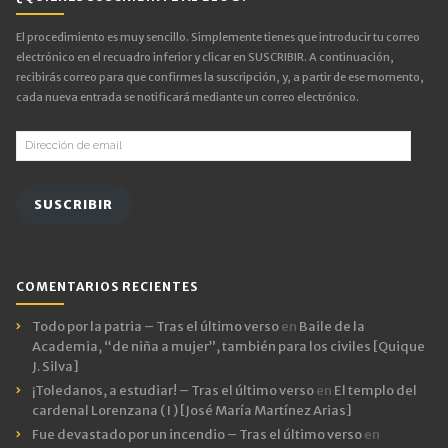
El procedimiento es muy sencillo. Simplemente tienes que introducir tu correo
electrónico en el recuadro inferior y clicar en SUSCRIBIR. A continuación,
recibirás correo para que confirmes la suscripción, y, a partir de ese momento,
cada nueva entrada se notificará mediante un correo electrónico.
Dirección
de
email
SUSCRIBIR
COMENTARIOS RECIENTES
Todo por la patria – Tras el último verso
en
Baile de la
Academia, “de niña a mujer”, también para los civiles [Quique
J. Silva]
¡Toledanos, a estudiar! – Tras el último verso
en
El templo del
cardenal Lorenzana ( I ) [José María Martínez Arias]
Fue devastado por un incendio – Tras el último verso
en