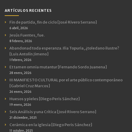
Categorías
ARTÍCULOS RECIENTES
Fin de partida, fin de ciclo [José Rivero Serrano]
6 abril, 2026
Jesús Fuentes, fue.
8 febrero, 2026
Abandonad toda esperanza. Ilia Topuria, ¿toledano ilustre?
[Luis Antolín Jimeno]
1 febrero, 2026
Et tamen omnia mutantur [Fernando Sordo Juanena]
28 enero, 2026
III MANIFIESTO CULTURAL por el arte público contemporáneo
[Gabriel Cruz Marcos]
26 enero, 2026
Huesos y pieles [Diego Peris Sánchez]
19 enero, 2026
Seis Análisis y una Crítica [José Rivero Serrano]
21 diciembre, 2025
Cerámica en la iglesia [Diego Peris Sánchez]
11 octubre, 2025