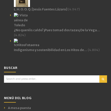
L. H. O. O. Q. [Jesús Fuentes Lázaro]
(4.947)
¿No queréis caldo? ¡Pues tomad dos tazas¡ De la Vega…
(4.824)
Indigenismo y sostenibilidad en Los Hitos de…
(4.804)
BUSCAR
Search
for:
MENÚ DEL BLOG
A mesa puesta