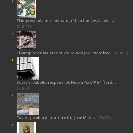
El impresionismo cinematográfico francés I: Louis…
(9.047)
El vampiro de la Catedral de Toledo (o el mordisco…
(7.805)
Sobre el pabellón español de Nueva York 1964 [José…
(7.670)
Tavera; la obra y su artífice (I). [José María…
(5.072)