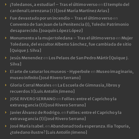
¡Toledanos, a estudiar! – Tras el último verso
en
El templo del
cardenal Lorenzana ( I ) [José María Martínez Arias]
Fue devastado por un incendio – Tras el último verso
en
Convento de San Juan de la Penitencia (I), Toledo: Patrimonio
desaparecido. [Joaquín López López]
Monumento a la mujer toledana – Tras el último verso
en
Mujer
Toledana, del escultor Alberto Sánchez, fue cambiada de sitio
[Quique J. Silva]
Jesús Menendez
en
Los Pelaos de San Pedro Mártir [Quique J.
Silva]
El arte de saturar los museos - Hyperbole
en
Museo imaginario,
museo infinito [José Rivero Serrano]
Gloria Corral Morales
en
La Escuela de Gimnasia, libros y
recuerdos 3 [Luis Antolín Jimeno]
JOSE RIVERO SERRANO
en
Follies: entre el Capricho y la
extravagancia (1) [José Rivero Serrano]
Javier Álvarez de Rodrigo.
en
Follies: entre el Capricho y la
extravagancia (1) [José Rivero Serrano]
José María Isabel.
en
Abandonad toda esperanza. Ilia Topuria,
¿toledano ilustre? [Luis Antolín Jimeno]