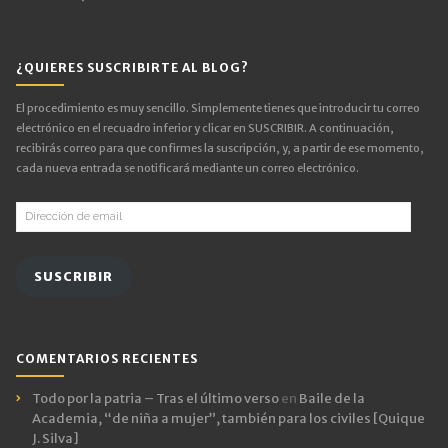
¿QUIERES SUSCRIBIRTE AL BLOG?
El procedimiento es muy sencillo. Simplemente tienes que introducir tu correo
electrónico en el recuadro inferior y clicar en SUSCRIBIR. A continuación,
recibirás correo para que confirmes la suscripción, y, a partir de ese momento,
cada nueva entrada se notificará mediante un correo electrónico.
Dirección
de
email
SUSCRIBIR
COMENTARIOS RECIENTES
Todo por la patria – Tras el último verso
en
Baile de la
Academia, “de niña a mujer”, también para los civiles [Quique
J. Silva]