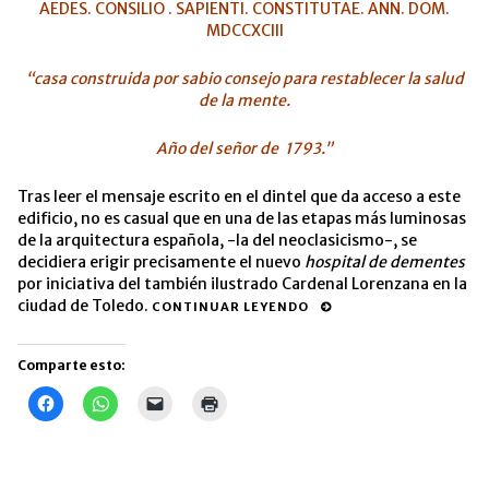
AEDES. CONSILIO . SAPIENTI. CONSTITUTAE. ANN. DOM.
MDCCXCIII
“casa construida por sabio consejo para restablecer la salud
de la mente.
Año del señor de 1793.”
Tras leer el mensaje escrito en el dintel que da acceso a este
edificio, no es casual que en una de las etapas más luminosas
de la arquitectura española, -la del neoclasicismo-, se
decidiera erigir precisamente el nuevo
hospital de dementes
por iniciativa del también ilustrado Cardenal Lorenzana en la
ciudad de Toledo.
CONTINUAR LEYENDO
Comparte esto:
Haz
Haz
Haz
Haz
clic
clic
clic
clic
para
para
para
para
compartir
compartir
enviar
imprimir
en
en
un
(Se
Facebook
WhatsApp
enlace
abre
(Se
(Se
por
en