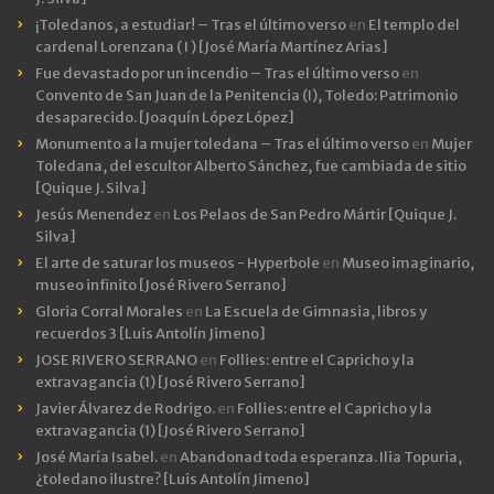
¡Toledanos, a estudiar! – Tras el último verso
en
El templo del
cardenal Lorenzana ( I ) [José María Martínez Arias]
Fue devastado por un incendio – Tras el último verso
en
Convento de San Juan de la Penitencia (I), Toledo: Patrimonio
desaparecido. [Joaquín López López]
Monumento a la mujer toledana – Tras el último verso
en
Mujer
Toledana, del escultor Alberto Sánchez, fue cambiada de sitio
[Quique J. Silva]
Jesús Menendez
en
Los Pelaos de San Pedro Mártir [Quique J.
Silva]
El arte de saturar los museos - Hyperbole
en
Museo imaginario,
museo infinito [José Rivero Serrano]
Gloria Corral Morales
en
La Escuela de Gimnasia, libros y
recuerdos 3 [Luis Antolín Jimeno]
JOSE RIVERO SERRANO
en
Follies: entre el Capricho y la
extravagancia (1) [José Rivero Serrano]
Javier Álvarez de Rodrigo.
en
Follies: entre el Capricho y la
extravagancia (1) [José Rivero Serrano]
José María Isabel.
en
Abandonad toda esperanza. Ilia Topuria,
¿toledano ilustre? [Luis Antolín Jimeno]