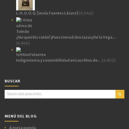
L. H. O. O. Q. [Jesús Fuentes Lázaro]
(4.946)
¿No queréis caldo? ¡Pues tomad dos tazas¡ De la Vega…
(4.824)
Indigenismo y sostenibilidad en Los Hitos de…
(4.802)
BUSCAR
Search
for:
MENÚ DEL BLOG
A mesa puesta