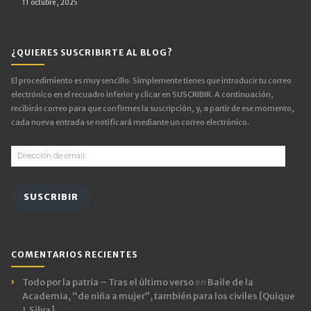
11 octubre, 2025
¿QUIERES SUSCRIBIRTE AL BLOG?
El procedimiento es muy sencillo. Simplemente tienes que introducir tu correo
electrónico en el recuadro inferior y clicar en SUSCRIBIR. A continuación,
recibirás correo para que confirmes la suscripción, y, a partir de ese momento,
cada nueva entrada se notificará mediante un correo electrónico.
Dirección
de
email
SUSCRIBIR
COMENTARIOS RECIENTES
Todo por la patria – Tras el último verso
en
Baile de la
Academia, “de niña a mujer”, también para los civiles [Quique
J. Silva]