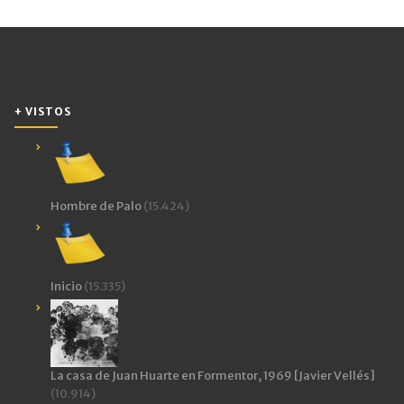
en
una
ventana
nueva)
+ VISTOS
Hombre de Palo
(15.424)
Inicio
(15.335)
La casa de Juan Huarte en Formentor, 1969 [Javier Vellés]
(10.914)