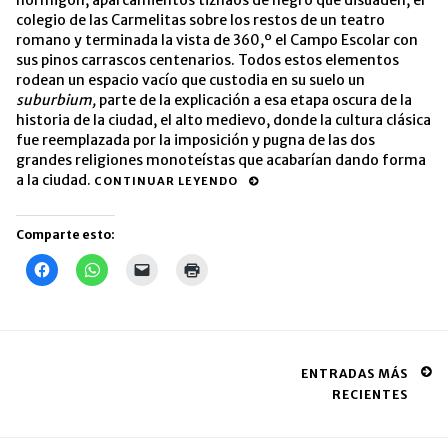
hormigón, aparcamientos tiznaos de negro que disuaden, el
colegio de las Carmelitas sobre los restos de un teatro
romano y terminada la vista de 360,º el Campo Escolar con
sus pinos carrascos centenarios. Todos estos elementos
rodean un espacio vacío que custodia en su suelo un
suburbium,
parte de la explicación a esa etapa oscura de la
historia de la ciudad, el alto medievo, donde la cultura clásica
fue reemplazada por la imposición y pugna de las dos
grandes religiones monoteístas que acabarían dando forma
a la ciudad.
CONTINUAR LEYENDO
Comparte esto:
Haz
Haz
Haz
Haz
clic
clic
clic
clic
para
para
para
para
compartir
compartir
enviar
imprimir
en
en
un
(Se
Facebook
WhatsApp
enlace
abre
(Se
(Se
por
en
abre
abre
correo
una
Posts
en
en
electrónico
ventana
ENTRADAS MÁS
una
una
a
nueva)
RECIENTES
ventana
ventana
un
navigation
nueva)
nueva)
amigo
(Se
abre