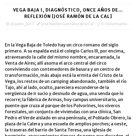
VEGA BAJA I, DIAGNÓSTICO, ONCE AÑOS DE…
REFLEXIÓN [JOSÉ RAMÓN DE LA CAL]
26 junio, 2017
José Ramón González de la Cal
0 Comentarios
En la Vega Baja de Toledo hay un circo romano del siglo
primero. A su espalda está el colegio Carlos III, por encima,
atravesando la calle del mismo nombre, encaramada, la
Venta de Aires; allí asoma el arco central del circo
conviviendo con contenedores de basura y un centro de
transformación, más abajo está la ermita del Cristo de la
Vega, los restos de un camping abandonado, también el río
Tajo, ahí al lado, oculto, pareciera esconderse de la
vergüenza de ir sucio y desnudo de agua, una senda que lo
recorre; la Fábrica de Armas, hoy campus universitario, un
puente que cruza al parque de los Polvorines, los viveros
forestales, un conjunto de viviendas con una clínica, San
Pedro el Verde aislado en una península, el Poblado Obrero, la
plaza de la Calera y una escuela de amplios porches; a oeste,
la traseras del barrio de Santa Teresa, una iglesia de