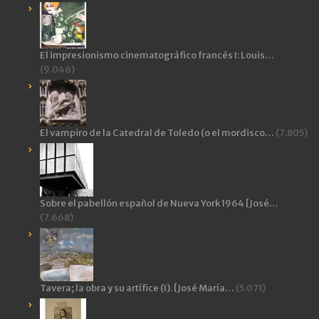
El impresionismo cinematográfico francés I: Louis…
(9.046)
El vampiro de la Catedral de Toledo (o el mordisco…
(7.805)
Sobre el pabellón español de Nueva York 1964 [José…
(7.668)
Tavera; la obra y su artífice (I). [José María…
(5.071)