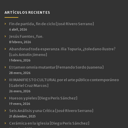
Categorías
ARTÍCULOS RECIENTES
Fin de partida, fin de ciclo [José Rivero Serrano]
6 abril, 2026
Jesús Fuentes, fue.
8 febrero, 2026
Abandonad toda esperanza. Ilia Topuria, ¿toledano ilustre?
[Luis Antolín Jimeno]
1 febrero, 2026
Et tamen omnia mutantur [Fernando Sordo Juanena]
28 enero, 2026
III MANIFIESTO CULTURAL por el arte público contemporáneo
[Gabriel Cruz Marcos]
26 enero, 2026
Huesos y pieles [Diego Peris Sánchez]
19 enero, 2026
Seis Análisis y una Crítica [José Rivero Serrano]
21 diciembre, 2025
Cerámica en la iglesia [Diego Peris Sánchez]