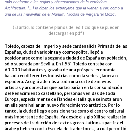
más conforme a las reglas y observaciones de la verdadera
Architectura; […] lo dizen los extranjeros que la vienen a ver, como a
una de las maravillas de el Mundo
”. Nicolás de Vergara ‘el Mozo’.
(El artículo contiene planos del edificio que se pueden
descargar en pdf)
Toledo, cabeza del imperio y sede cardenalicia Primada de las
Españas, ciudad variopinta y cosmopolita, llegó a
posicionarse como la segunda ciudad de España en población,
sólo superada por Sevilla. En 1.561 Toledo contaba con
60.000 habitantes y gozaba de una próspera economía
basada en diferentes industrias como la sedera, lanera o
espadera. Acogió además a toda una corte de nuevos
artistas y arquitectos que participarían en la consolidación
del Renacimiento castellano, personas venidas de toda
Europa, especialmente de Flandes e Italia que se instalaron
en ella para hallar un nuevo florecimiento artístico. Por lo
tanto, la ciudad llegó a posicionarse como el centro cultural
más importante de España. Ya desde el siglo XIII se realizarán
procesos de traducción de textos greco-latinos a partir del
árabe y hebreo con la Escuela de traductores, la cual permitió