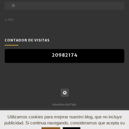
31
« Abr
CONTADOR DE VISITAS
2
0
9
8
2
1
7
4
2
0
9
8
2
1
7
4
Hombre de Palo
Utilizamos cookies para mejorar nuestro blog, que no incluye
publicidad. Si continua navegando, consideramos que acepta su