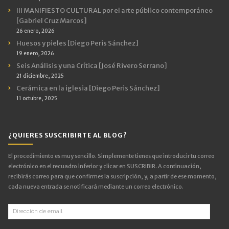
III MANIFIESTO CULTURAL por el arte público contemporáneo
[Gabriel Cruz Marcos]
26 enero, 2026
Huesos y pieles [Diego Peris Sánchez]
19 enero, 2026
Seis Análisis y una Crítica [José Rivero Serrano]
21 diciembre, 2025
Cerámica en la iglesia [Diego Peris Sánchez]
11 octubre, 2025
¿QUIERES SUSCRIBIRTE AL BLOG?
El procedimiento es muy sencillo. Simplemente tienes que introducir tu correo
electrónico en el recuadro inferior y clicar en SUSCRIBIR. A continuación,
recibirás correo para que confirmes la suscripción, y, a partir de ese momento,
cada nueva entrada se notificará mediante un correo electrónico.
Dirección
de