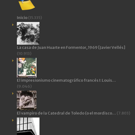
Inicio
(15.335)
La casa de Juan Huarte en Formentor, 1969 [Javier Vellés]
(10.913)
El impresionismo cinematográfico francés I: Louis…
(9.046)
El vampiro de la Catedral de Toledo (o el mordisco…
(7.803)