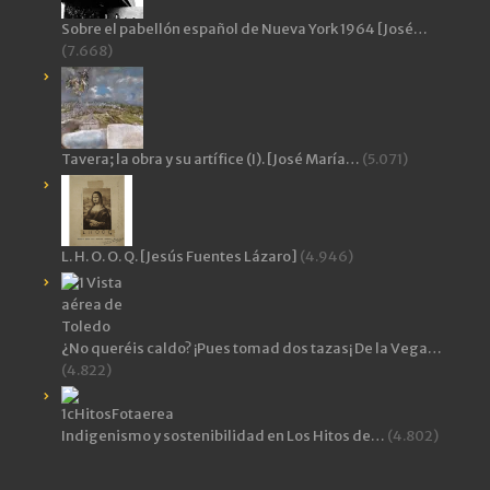
Sobre el pabellón español de Nueva York 1964 [José…
(7.668)
Tavera; la obra y su artífice (I). [José María…
(5.071)
L. H. O. O. Q. [Jesús Fuentes Lázaro]
(4.946)
¿No queréis caldo? ¡Pues tomad dos tazas¡ De la Vega…
(4.822)
Indigenismo y sostenibilidad en Los Hitos de…
(4.802)