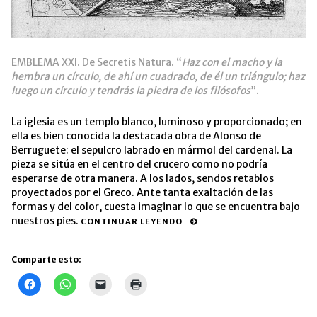
EMBLEMA XXI. De Secretis Natura. “
Haz con el macho y la
hembra un círculo, de ahí un cuadrado, de él un triángulo; haz
luego un círculo y tendrás la piedra de los filósofos
”.
La iglesia es un templo blanco, luminoso y proporcionado; en
ella es bien conocida la destacada obra de Alonso de
Berruguete: el sepulcro labrado en mármol del cardenal. La
pieza se sitúa en el centro del crucero como no podría
esperarse de otra manera. A los lados, sendos retablos
proyectados por el Greco. Ante tanta exaltación de las
formas y del color, cuesta imaginar lo que se encuentra bajo
nuestros pies.
CONTINUAR LEYENDO
Comparte esto:
Haz
Haz
Haz
Haz
clic
clic
clic
clic
para
para
para
para
compartir
compartir
enviar
imprimir