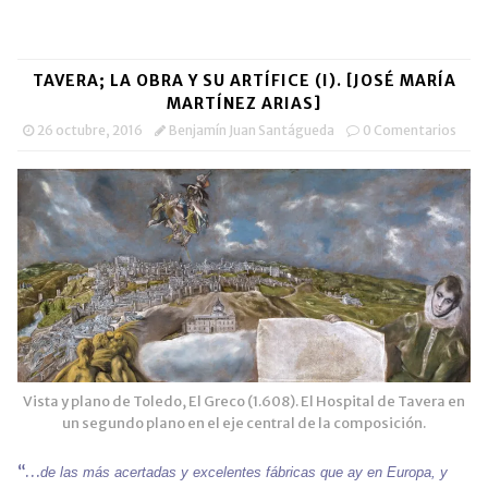
en
en
un
(Se
Facebook
WhatsApp
enlace
abre
(Se
(Se
por
en
abre
abre
correo
una
en
en
electrónico
ventana
una
una
a
nueva)
TAVERA; LA OBRA Y SU ARTÍFICE (I). [JOSÉ MARÍA
ventana
ventana
un
nueva)
nueva)
amigo
MARTÍNEZ ARIAS]
(Se
abre
26 octubre, 2016
Benjamín Juan Santágueda
0 Comentarios
en
una
ventana
nueva)
Vista y plano de Toledo, El Greco (1.608). El Hospital de Tavera en
un segundo plano en el eje central de la composición.
“…
de las más acertadas y excelentes fábricas que ay en Europa, y