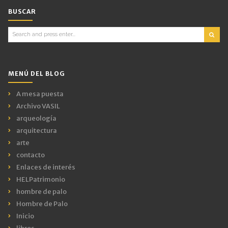
BUSCAR
Search
for:
MENÚ DEL BLOG
A mesa puesta
Archivo VASIL
arqueología
arquitectura
arte
contacto
Enlaces de interés
HELPatrimonio
hombre de palo
Hombre de Palo
Inicio