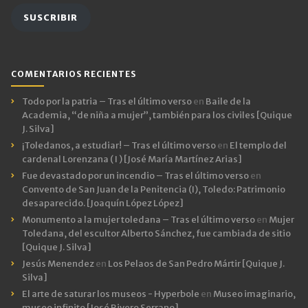
email
SUSCRIBIR
COMENTARIOS RECIENTES
Todo por la patria – Tras el último verso
en
Baile de la
Academia, “de niña a mujer”, también para los civiles [Quique
J. Silva]
¡Toledanos, a estudiar! – Tras el último verso
en
El templo del
cardenal Lorenzana ( I ) [José María Martínez Arias]
Fue devastado por un incendio – Tras el último verso
en
Convento de San Juan de la Penitencia (I), Toledo: Patrimonio
desaparecido. [Joaquín López López]
Monumento a la mujer toledana – Tras el último verso
en
Mujer
Toledana, del escultor Alberto Sánchez, fue cambiada de sitio
[Quique J. Silva]
Jesús Menendez
en
Los Pelaos de San Pedro Mártir [Quique J.
Silva]
El arte de saturar los museos - Hyperbole
en
Museo imaginario,
museo infinito [José Rivero Serrano]