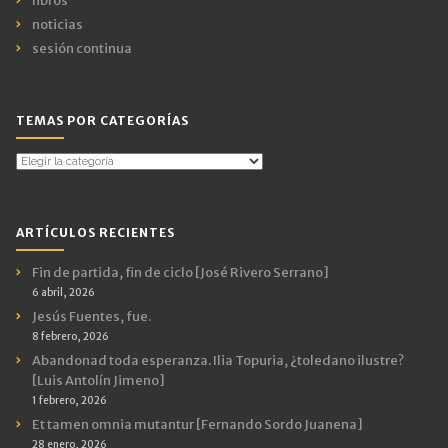
libros
noticias
sesión continua
TEMAS POR CATEGORÍAS
Temas
por
Categorías
ARTÍCULOS RECIENTES
Fin de partida, fin de ciclo [José Rivero Serrano]
6 abril, 2026
Jesús Fuentes, fue.
8 febrero, 2026
Abandonad toda esperanza. Ilia Topuria, ¿toledano ilustre?
[Luis Antolín Jimeno]
1 febrero, 2026
Et tamen omnia mutantur [Fernando Sordo Juanena]
28 enero, 2026