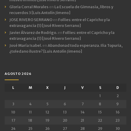
Gloria Corral Morales
en
La Escuela de Gimnasia, libros y
recuerdos 3 [Luis Antolín Jimeno]
JOSE RIVERO SERRANO
en
Follies: entre el Capricho y la
extravagancia (1) [José Rivero Serrano]
Javier Álvarez de Rodrigo.
en
Follies: entre el Capricho y la
extravagancia (1) [José Rivero Serrano]
José María Isabel.
en
Abandonad toda esperanza. Ilia Topuria,
¿toledano ilustre? [Luis Antolín Jimeno]
AGOSTO 2026
L
M
X
J
V
S
D
1
2
3
4
5
6
7
8
9
10
11
12
13
14
15
16
17
18
19
20
21
22
23
24
25
26
27
28
29
30