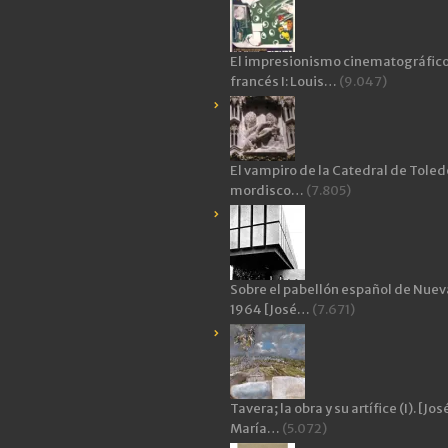
El impresionismo cinematográfic
francés I: Louis…
(9.047)
El vampiro de la Catedral de Toledo
mordisco…
(7.805)
Sobre el pabellón español de Nuev
1964 [José…
(7.671)
Tavera; la obra y su artífice (I). [Jos
María…
(5.072)