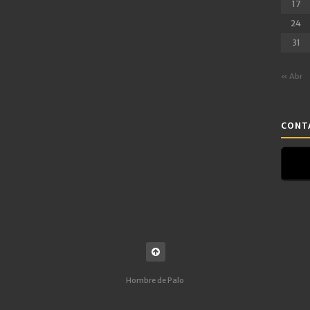
17
24
31
« Abr
CONTA
Hombre de Palo