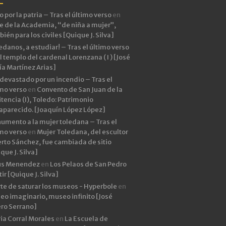
 por la patria – Tras el último verso
en
e de la Academia, “de niña a mujer”,
ién para los civiles [Quique J. Silva]
edanos, a estudiar! – Tras el último verso
l templo del cardenal Lorenzana ( I ) [José
ía Martínez Arias]
devastado por un incendio – Tras el
imo verso
en
Convento de San Juan de la
tencia (I), Toledo: Patrimonio
aparecido. [Joaquín López López]
umento a la mujer toledana – Tras el
imo verso
en
Mujer Toledana, del escultor
rto Sánchez, fue cambiada de sitio
que J. Silva]
ús Menendez
en
Los Pelaos de San Pedro
ir [Quique J. Silva]
rte de saturar los museos - Hyperbole
en
eo imaginario, museo infinito [José
ero Serrano]
ia Corral Morales
en
La Escuela de