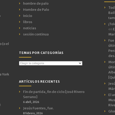
hombre de palo
Todo
Hombre de Palo
Bail
o
Inicio
tamb
libros
¡Tol
noticias
en
E
sesión continua
Mar
Fue 
 (o el
últ
Peni
TEMAS POR CATEGORÍAS
des
Mon
Temas
últ
por
Albe
Categorías
a York
[Qui
ARTÍCULOS RECIENTES
Jes
Márt
Fin de partida, fin de ciclo [José Rivero
El a
Serrano]
Mus
6 abril, 2026
é
Riv
Jesús Fuentes, fue.
Glor
8 febrero, 2026