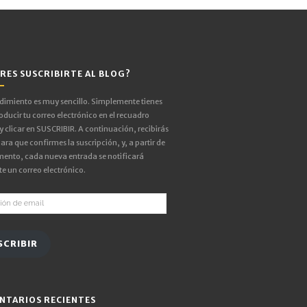
RES SUSCRIBIRTE AL BLOG?
edimiento es muy sencillo. Simplemente tienes
oducir tu correo electrónico en el recuadro
 y clicar en SUSCRIBIR. A continuación, recibirás
ara que confirmes la suscripción, y, a partir de
ento, cada nueva entrada se notificará
e un correo electrónico.
ón
SCRIBIR
NTARIOS RECIENTES