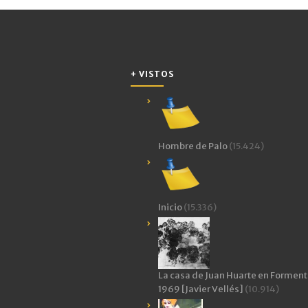
nueva)
nueva)
amigo
(Se
abre
en
una
ventana
nueva)
+ VISTOS
Hombre de Palo
(15.424)
Inicio
(15.336)
La casa de Juan Huarte en Forment
1969 [Javier Vellés]
(10.914)