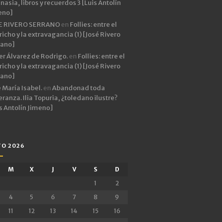
asia, libros y recuerdos 3 [Luis Antolín
eno]
E RIVERO SERRANO
en
Follies: entre el
icho y la extravagancia (1) [José Rivero
rano]
er Álvarez de Rodrigo.
en
Follies: entre el
icho y la extravagancia (1) [José Rivero
rano]
 María Isabel.
en
Abandonad toda
ranza. Ilia Topuria, ¿toledano ilustre?
s Antolín Jimeno]
O 2026
M
X
J
V
S
D
1
2
4
5
6
7
8
9
11
12
13
14
15
16