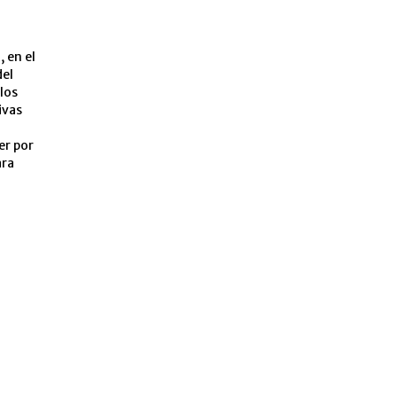
 en el
del
los
ivas
er por
ara