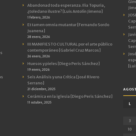
Gimn
Abandonad toda esperanza. Ilia Topuria,
Jim
¿toledano ilustre? [Luis Antolín Jimeno]
JOS
1 febrero, 2026
Capr
Et tamen omnia mutantur [Fernando Sordo
Ser
Juanena]
Javi
28 enero, 2026
Capr
III MANIFIESTO CULTURAL por el arte público
Ser
contemporáneo [Gabriel Cruz Marcos]
os
José
26 enero, 2026
espe
Huesos y pieles [Diego Peris Sánchez]
[Lui
19 enero, 2026
os
Seis Análisis y una Crítica [José Rivero
Serrano]
21 diciembre, 2025
AGOST
Cerámica en la iglesia [Diego Peris Sánchez]
11 octubre, 2025
L
3
10