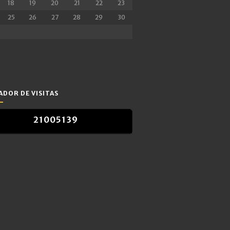
18
19
20
21
22
23
25
26
27
28
29
30
DOR DE VISITAS
2
1
0
0
5
1
3
9
2
1
0
0
5
1
3
9