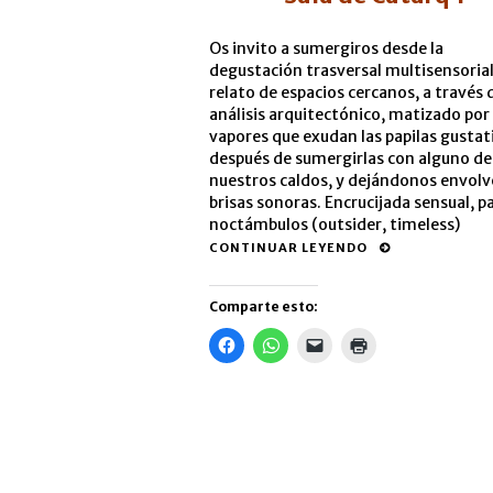
Os invito a sumergiros desde la
degustación trasversal multisensorial,
relato de espacios cercanos, a través 
análisis arquitectónico, matizado por 
vapores que exudan las papilas gustat
después de sumergirlas con alguno de
nuestros caldos, y dejándonos envolv
brisas sonoras. Encrucijada sensual, p
noctámbulos (outsider, timeless)
CONTINUAR LEYENDO
Comparte esto:
Haz
Haz
Haz
Haz
clic
clic
clic
clic
para
para
para
para
compartir
compartir
enviar
imprimir
en
en
un
(Se
Facebook
WhatsApp
enlace
abre
(Se
(Se
por
en
abre
abre
correo
una
en
en
electrónico
ventana
una
una
a
nueva)
ventana
ventana
un