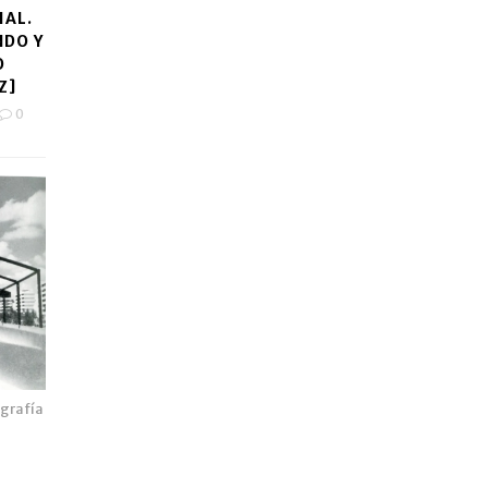
IAL.
NDO Y
O
Z]
0
ografía