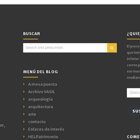
BUSCAR
¿QUIE
Search
El proc
for:
que intr
inferior
correo p
ese mom
MENÚ DEL BLOG
mediant
A mesa puesta
Direcci
Archivo VASIL
de
arqueología
email
arquitectura
SU
arte
contacto
or,
Enlaces de interés
HELPatrimonio
COME