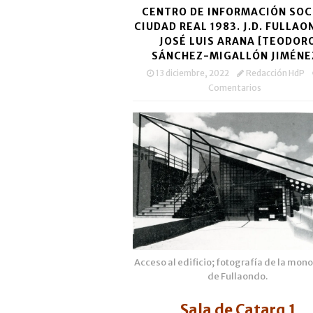
CENTRO DE INFORMACIÓN SOC
CIUDAD REAL 1983. J.D. FULLAO
JOSÉ LUIS ARANA [TEODOR
SÁNCHEZ-MIGALLÓN JIMÉNE
13 diciembre, 2022
Redacción HdP
Comentarios
Acceso al edificio; fotografía de la mon
de Fullaondo.
Sala de Catarq 1