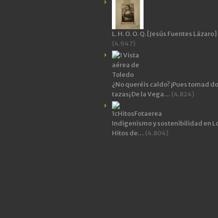
L. H. O. O. Q. [Jesús Fuentes Lázaro]
(4.947)
¿No queréis caldo? ¡Pues tomad d
tazas¡ De la Vega…
(4.824)
Indigenismo y sostenibilidad en L
Hitos de…
(4.804)