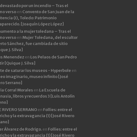
devastado por un incendio – Tras el
imo verso
en
Convento de San Juan de la
tencia (I), Toledo: Patrimonio
aparecido. [Joaquín López López]
umento a la mujer toledana – Tras el
imo verso
en
Mujer Toledana, del escultor
rto Sánchez, fue cambiada de sitio
que J. Silva]
ús Menendez
en
Los Pelaos de San Pedro
ir [Quique J. Silva]
rte de saturar los museos - Hyperbole
en
eo imaginario, museo infinito [José
ero Serrano]
ia Corral Morales
en
La Escuela de
asia, libros y recuerdos 3 [Luis Antolín
eno]
E RIVERO SERRANO
en
Follies: entre el
icho y la extravagancia (1) [José Rivero
rano]
er Álvarez de Rodrigo.
en
Follies: entre el
icho y la extravagancia (1) [José Rivero