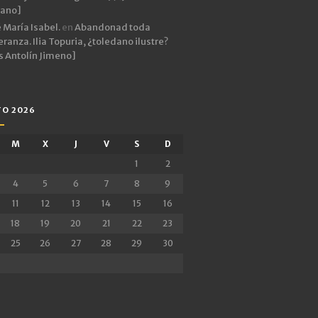
rano]
 María Isabel.
en
Abandonad toda
ranza. Ilia Topuria, ¿toledano ilustre?
s Antolín Jimeno]
O 2026
M
X
J
V
S
D
1
2
4
5
6
7
8
9
11
12
13
14
15
16
18
19
20
21
22
23
25
26
27
28
29
30