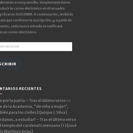
edimiento es muy sencillo. Simplemente tienes
oducir tu correo electrónico en el recuadro
 y clicar en SUSCRIBIR. A continuación, recibirás
ara que confirmes la suscripción, y, a partir de
ento, cada nueva entrada se notificará
e un correo electrónico.
ón
SCRIBIR
NTARIOS RECIENTES
 por la patria – Tras el último verso
en
e de la Academia, “de niña a mujer”,
ién para los civiles [Quique J. Silva]
edanos, a estudiar! – Tras el último verso
l templo del cardenal Lorenzana ( I ) [José
ía Martínez Arias]