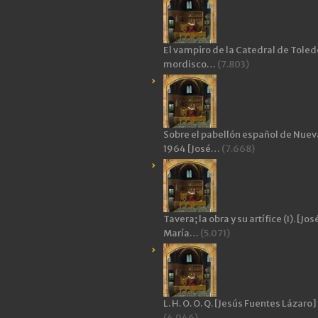
El vampiro de la Catedral de Toledo
mordisco…
(7.803)
Sobre el pabellón español de Nuev
1964 [José…
(7.668)
Tavera; la obra y su artífice (I). [Jos
María…
(5.071)
L. H. O. O. Q. [Jesús Fuentes Lázaro]
(4.946)