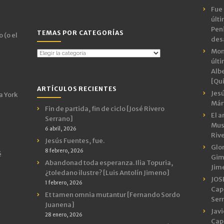
Fue 
últ
Peni
TEMAS POR CATEGORÍAS
 (o el
des
Mon
Temas
últ
por
Albe
Categorías
[Qui
ARTÍCULOS RECIENTES
Jes
a York
Márt
Fin de partida, fin de ciclo [José Rivero
El a
Serrano]
Mus
6 abril, 2026
Riv
Jesús Fuentes, fue.
Glor
8 febrero, 2026
é
Gimn
Abandonad toda esperanza. Ilia Topuria,
Jim
¿toledano ilustre? [Luis Antolín Jimeno]
JOS
1 febrero, 2026
Capr
Et tamen omnia mutantur [Fernando Sordo
Ser
Juanena]
Javi
28 enero, 2026
Capr