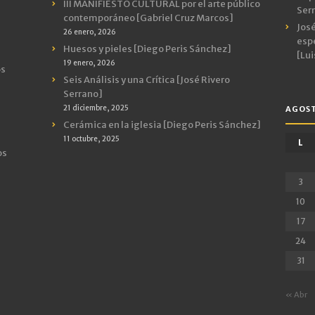
III MANIFIESTO CULTURAL por el arte público
Ser
contemporáneo [Gabriel Cruz Marcos]
José
26 enero, 2026
espe
Huesos y pieles [Diego Peris Sánchez]
[Lui
19 enero, 2026
os
Seis Análisis y una Crítica [José Rivero
Serrano]
21 diciembre, 2025
AGOST
Cerámica en la iglesia [Diego Peris Sánchez]
11 octubre, 2025
L
os
3
10
17
24
31
« Abr