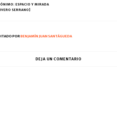
tana
un
RÓNIMO: ESPACIO Y MIRADA
va)
amigo
(Se
RIVERO SERRANO]
ation
abre
en
una
ventana
nueva)
DITADO POR
BENJAMÍN JUAN SANTÁGUEDA
DEJA UN COMENTARIO