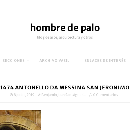
hombre de palo
blog de arte, arquitectura y otros
SECCIONES
ARCHIVO VASIL
ENLACES DE INTERÉS
1474 ANTONELLO DA MESSINA SAN JERONIMO
8 junio, 2019
Benjamín Juan Santágueda
0 Comentarios