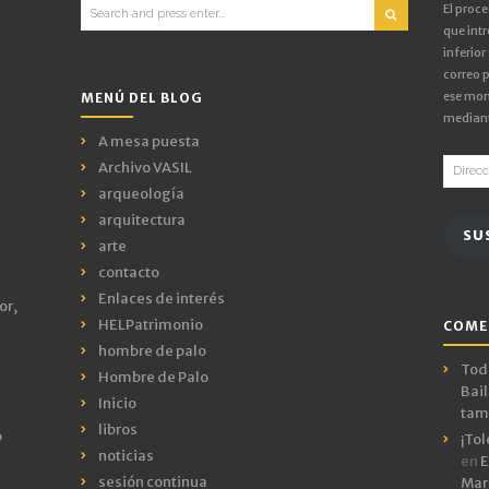
Search
El proc
for:
que intr
inferior
correo p
ese mom
MENÚ DEL BLOG
mediant
A mesa puesta
Direcci
Archivo VASIL
de
arqueología
email
arquitectura
SU
arte
contacto
Enlaces de interés
or,
HELPatrimonio
COME
hombre de palo
Todo
Hombre de Palo
Bail
Inicio
tamb
libros
o
¡Tol
noticias
en
E
sesión continua
Mar