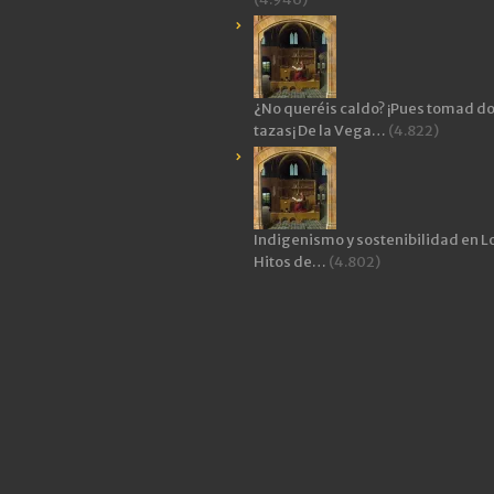
¿No queréis caldo? ¡Pues tomad d
tazas¡ De la Vega…
(4.822)
Indigenismo y sostenibilidad en L
Hitos de…
(4.802)