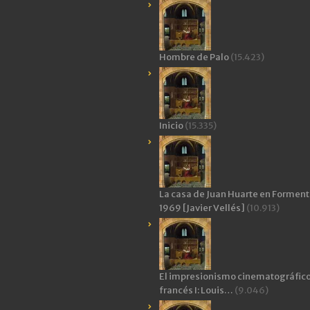
Hombre de Palo
(15.423)
Inicio
(15.335)
La casa de Juan Huarte en Forment
1969 [Javier Vellés]
(10.913)
El impresionismo cinematográfic
francés I: Louis…
(9.046)