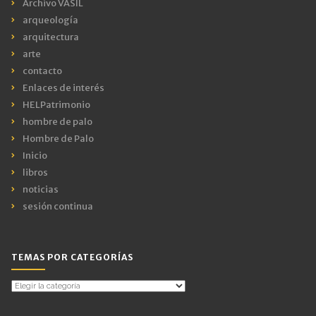
Archivo VASIL
arqueología
arquitectura
arte
contacto
Enlaces de interés
HELPatrimonio
hombre de palo
Hombre de Palo
Inicio
libros
noticias
sesión continua
TEMAS POR CATEGORÍAS
Temas
por
Categorías