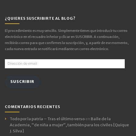
¿QUIERES SUSCRIBIRTE AL BLOG?
El procedimiento es muy sencillo. Simplemente tienes que introducir tu correo
electrónico en el recuadro inferior y clicar en SUSCRIBIR. A continuación,
recibirás correo para que confirmes la suscripción, y, a partir de ese momento,
cada nueva entrada se notificará mediante un correo electrónico.
Dirección
de
email
SUSCRIBIR
COMENTARIOS RECIENTES
Todo por la patria – Tras el último verso
en
Baile de la
Academia, “de niña a mujer”, también para los civiles [Quique
J. Silva]