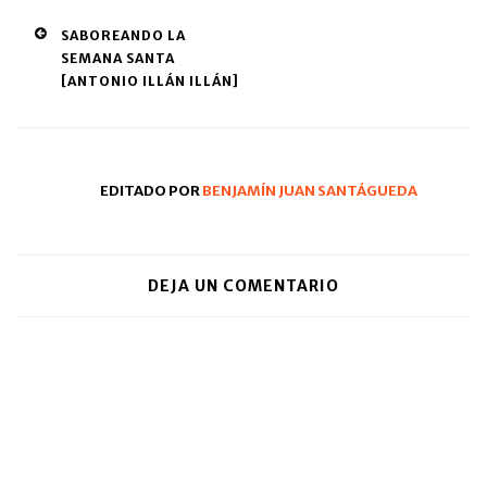
una
una
a
nueva)
ventana
ventana
un
Post
SABOREANDO LA
nueva)
nueva)
amigo
(Se
SEMANA SANTA
navigation
abre
[ANTONIO ILLÁN ILLÁN]
en
una
ventana
nueva)
EDITADO POR
BENJAMÍN JUAN SANTÁGUEDA
DEJA UN COMENTARIO