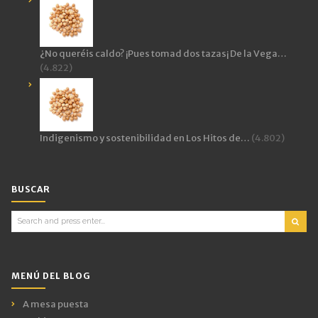
¿No queréis caldo? ¡Pues tomad dos tazas¡ De la Vega…
(4.822)
Indigenismo y sostenibilidad en Los Hitos de…
(4.802)
BUSCAR
Search
for:
MENÚ DEL BLOG
A mesa puesta