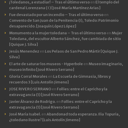
¡Toledanos, a estudiar! – Tras el último verso
en
El templo del
cardenal Lorenzana ( I ) [José María Martínez Arias]
Fue devastado por un incendio – Tras el último verso
en
Convento de San Juan de la Penitencia (I), Toledo: Patrimonio
desaparecido. [Joaquín López López]
Monumento a la mujer toledana – Tras el último verso
en
Mujer
Toledana, del escultor Alberto Sánchez, fue cambiada de sitio
[Quique J. Silva]
Jesús Menendez
en
Los Pelaos de San Pedro Mártir [Quique J.
Silva]
El arte de saturar los museos - Hyperbole
en
Museo imaginario,
museo infinito [José Rivero Serrano]
Gloria Corral Morales
en
La Escuela de Gimnasia, libros y
recuerdos 3 [Luis Antolín Jimeno]
JOSE RIVERO SERRANO
en
Follies: entre el Capricho y la
extravagancia (1) [José Rivero Serrano]
Javier Álvarez de Rodrigo.
en
Follies: entre el Capricho y la
extravagancia (1) [José Rivero Serrano]
José María Isabel.
en
Abandonad toda esperanza. Ilia Topuria,
¿toledano ilustre? [Luis Antolín Jimeno]