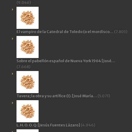
(9.046)
El vampiro de la Catedral de Toledo (o el mordisco…
(7.803)
Sobre el pabellón español de Nueva York 1964 [José…
(7.668)
Tavera; la obra y su artífice (I). [José María…
(5.071)
L. H. O. O. Q. [Jesús Fuentes Lázaro]
(4.946)