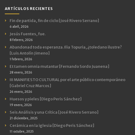
ARTÍCULOS RECIENTES
Fin de partida, fin de ciclo [José Rivero Serrano]
6 abril, 2026
Jesús Fuentes, fue.
8 febrero, 2026
Abandonad toda esperanza. Ilia Topuria, ¿toledano ilustre?
[Luis Antolín Jimeno]
1 febrero, 2026
Et tamen omnia mutantur [Fernando Sordo Juanena]
28 enero, 2026
III MANIFIESTO CULTURAL por el arte público contemporáneo
[Gabriel Cruz Marcos]
26 enero, 2026
Huesos y pieles [Diego Peris Sánchez]
19 enero, 2026
Seis Análisis y una Crítica [José Rivero Serrano]
21 diciembre, 2025
Cerámica en la iglesia [Diego Peris Sánchez]
11 octubre, 2025