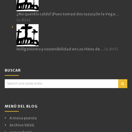
¿No queréis caldo? ¡Pues tomad dos tazas¡ De la Vega…
(4.824)
Indigenismo y sostenibilidad en Los Hitos de…
(4.805)
BUSCAR
Search
for:
MENÚ DEL BLOG
A mesa puesta
Archivo VASIL