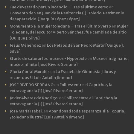
Fue devastado por un incendio – Tras el último verso
en
Convento de San Juan de la Penitencia (I), Toledo: Patrimonio
desaparecido. [Joaquín López López]
Monumento a la mujer toledana – Tras el último verso
en
Mujer
Toledana, del escultor Alberto Sánchez, fue cambiada de sitio
[Quique J. Silva]
Jesús Menendez
en
Los Pelaos de San Pedro Mártir [Quique J.
Silva]
El arte de saturar los museos - Hyperbole
en
Museo imaginario,
museo infinito [José Rivero Serrano]
Gloria Corral Morales
en
La Escuela de Gimnasia, libros y
recuerdos 3 [Luis Antolín Jimeno]
JOSE RIVERO SERRANO
en
Follies: entre el Capricho y la
extravagancia (1) [José Rivero Serrano]
Javier Álvarez de Rodrigo.
en
Follies: entre el Capricho y la
extravagancia (1) [José Rivero Serrano]
José María Isabel.
en
Abandonad toda esperanza. Ilia Topuria,
¿toledano ilustre? [Luis Antolín Jimeno]