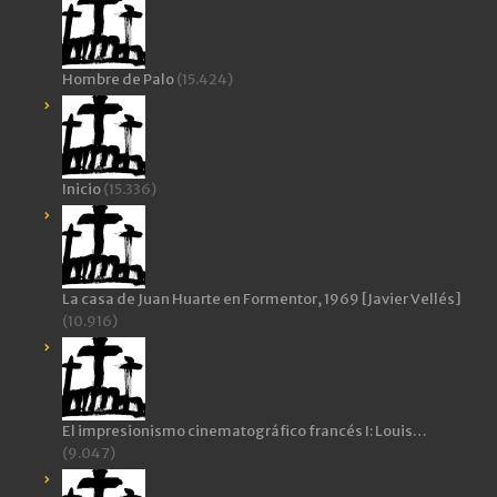
Hombre de Palo
(15.424)
Inicio
(15.336)
La casa de Juan Huarte en Formentor, 1969 [Javier Vellés]
(10.916)
El impresionismo cinematográfico francés I: Louis…
(9.047)