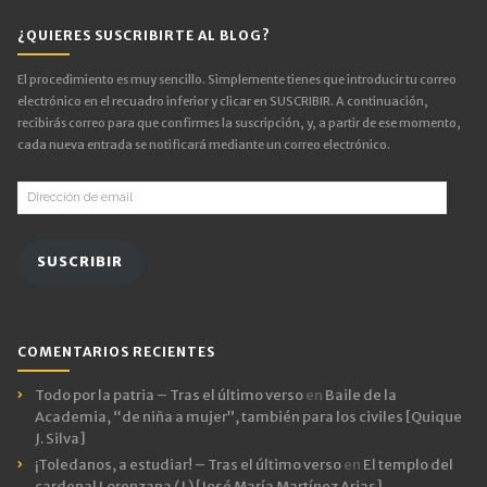
¿QUIERES SUSCRIBIRTE AL BLOG?
El procedimiento es muy sencillo. Simplemente tienes que introducir tu correo
electrónico en el recuadro inferior y clicar en SUSCRIBIR. A continuación,
recibirás correo para que confirmes la suscripción, y, a partir de ese momento,
cada nueva entrada se notificará mediante un correo electrónico.
Dirección
de
email
SUSCRIBIR
COMENTARIOS RECIENTES
Todo por la patria – Tras el último verso
en
Baile de la
Academia, “de niña a mujer”, también para los civiles [Quique
J. Silva]
¡Toledanos, a estudiar! – Tras el último verso
en
El templo del
cardenal Lorenzana ( I ) [José María Martínez Arias]