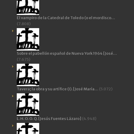
El vampiro de la Catedral de Toledo (o el mordisco…
(7.808)
Sobre el pabellón español de Nueva York 1964 [José…
(7.675)
Tavera; la obra y su artífice (I). [José María…
(5.072)
L. H. O. O. Q. [Jesús Fuentes Lázaro]
(4.948)