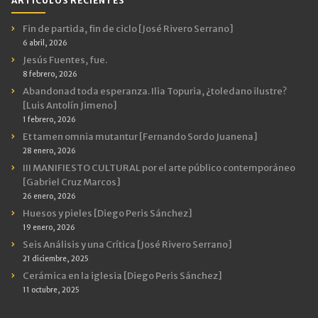
ARTÍCULOS RECIENTES
Fin de partida, fin de ciclo [José Rivero Serrano]
6 abril, 2026
Jesús Fuentes, fue.
8 febrero, 2026
Abandonad toda esperanza. Ilia Topuria, ¿toledano ilustre?
[Luis Antolín Jimeno]
1 febrero, 2026
Et tamen omnia mutantur [Fernando Sordo Juanena]
28 enero, 2026
III MANIFIESTO CULTURAL por el arte público contemporáneo
[Gabriel Cruz Marcos]
26 enero, 2026
Huesos y pieles [Diego Peris Sánchez]
19 enero, 2026
Seis Análisis y una Crítica [José Rivero Serrano]
21 diciembre, 2025
Cerámica en la iglesia [Diego Peris Sánchez]
11 octubre, 2025