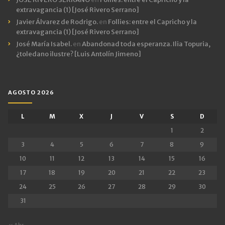
extravagancia (1) [José Rivero Serrano]
Javier Álvarez de Rodrigo.
en
Follies: entre el Capricho y la
extravagancia (1) [José Rivero Serrano]
José María Isabel.
en
Abandonad toda esperanza. Ilia Topuria,
¿toledano ilustre? [Luis Antolín Jimeno]
AGOSTO 2026
L
M
X
J
V
S
D
1
2
3
4
5
6
7
8
9
10
11
12
13
14
15
16
17
18
19
20
21
22
23
24
25
26
27
28
29
30
31
« Abr