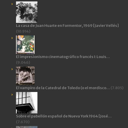
La casa de Juan Huarte en Formentor, 1969 [Javier Vellés]
(10.914)
El impresionismo cinematográfico francés I: Louis…
(9.046)
El vampiro de la Catedral de Toledo (o el mordisco…
(7.805)
Sobre el pabellón español de Nueva York 1964 [José…
(7.670)