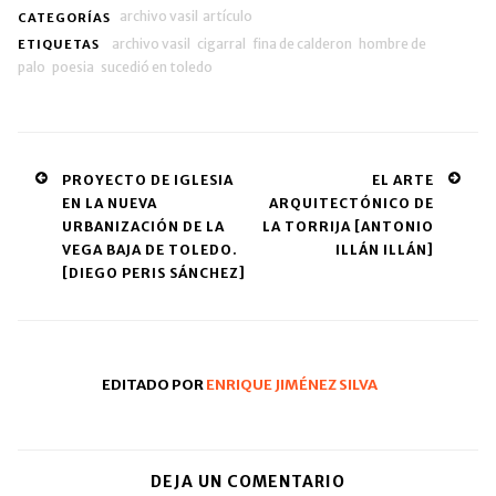
archivo vasil
artículo
CATEGORÍAS
archivo vasil
cigarral
fina de calderon
hombre de
ETIQUETAS
palo
poesia
sucedió en toledo
Post
PROYECTO DE IGLESIA
EL ARTE
EN LA NUEVA
ARQUITECTÓNICO DE
navigation
URBANIZACIÓN DE LA
LA TORRIJA [ANTONIO
VEGA BAJA DE TOLEDO.
ILLÁN ILLÁN]
[DIEGO PERIS SÁNCHEZ]
EDITADO POR
ENRIQUE JIMÉNEZ SILVA
DEJA UN COMENTARIO