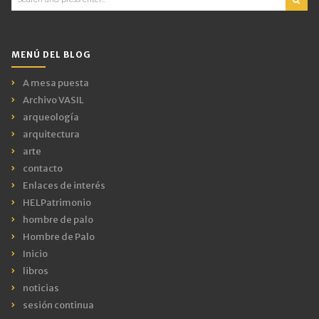
for:
MENÚ DEL BLOG
A mesa puesta
Archivo VASIL
arqueología
arquitectura
arte
contacto
Enlaces de interés
HELPatrimonio
hombre de palo
Hombre de Palo
Inicio
libros
noticias
sesión continua