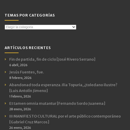
TEMAS POR CATEGORÍAS
Temas
por
Categorías
ARTÍCULOS RECIENTES
Fin de partida, fin de ciclo [José Rivero Serrano]
6 abril, 2026
Jesús Fuentes, fue.
8 febrero, 2026
Abandonad toda esperanza. Ilia Topuria, ¿toledano ilustre?
[Luis Antolín Jimeno]
1 febrero, 2026
Et tamen omnia mutantur [Fernando Sordo Juanena]
28 enero, 2026
III MANIFIESTO CULTURAL por el arte público contemporáneo
[Gabriel Cruz Marcos]
26 enero, 2026