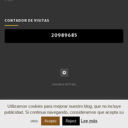
CONTADOR DE VISITAS
2
0
9
8
9
6
8
5
2
0
9
8
9
6
8
5
Hombre de Palo
Utilizamos cookies para mejorar nuestro blog, que no incluye
publicidad. Si continua navegando, consideramos que acepta su
uso.
Lee más
Acepto
Reject