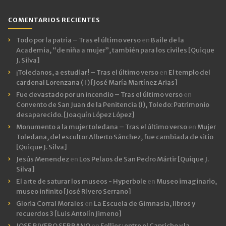
COMENTARIOS RECIENTES
Todo por la patria – Tras el último verso
en
Baile de la
Academia, “de niña a mujer”, también para los civiles [Quique
J. Silva]
¡Toledanos, a estudiar! – Tras el último verso
en
El templo del
cardenal Lorenzana ( I ) [José María Martínez Arias]
Fue devastado por un incendio – Tras el último verso
en
Convento de San Juan de la Penitencia (I), Toledo: Patrimonio
desaparecido. [Joaquín López López]
Monumento a la mujer toledana – Tras el último verso
en
Mujer
Toledana, del escultor Alberto Sánchez, fue cambiada de sitio
[Quique J. Silva]
Jesús Menendez
en
Los Pelaos de San Pedro Mártir [Quique J.
Silva]
El arte de saturar los museos - Hyperbole
en
Museo imaginario,
museo infinito [José Rivero Serrano]
Gloria Corral Morales
en
La Escuela de Gimnasia, libros y
recuerdos 3 [Luis Antolín Jimeno]
JOSE RIVERO SERRANO
en
Follies: entre el Capricho y la