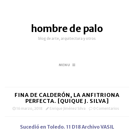
hombre de palo
blog de arte, arquitectura y otros
MENU
FINA DE CALDERÓN, LA ANFITRIONA
PERFECTA. [QUIQUE J. SILVA]
16 marzo, 2018
Enrique Jiménez Silva
0 Comentarios
Suc
edió en Toledo. 11 D18 Archivo VASIL