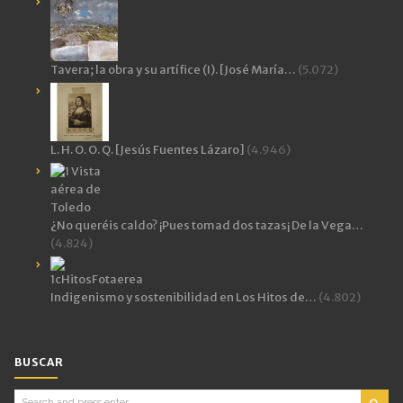
Tavera; la obra y su artífice (I). [José María…
(5.072)
L. H. O. O. Q. [Jesús Fuentes Lázaro]
(4.946)
¿No queréis caldo? ¡Pues tomad dos tazas¡ De la Vega…
(4.824)
Indigenismo y sostenibilidad en Los Hitos de…
(4.802)
BUSCAR
Search