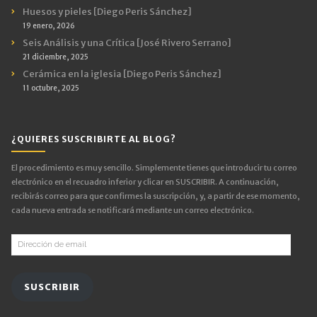
Huesos y pieles [Diego Peris Sánchez]
19 enero, 2026
Seis Análisis y una Crítica [José Rivero Serrano]
21 diciembre, 2025
Cerámica en la iglesia [Diego Peris Sánchez]
11 octubre, 2025
¿QUIERES SUSCRIBIRTE AL BLOG?
El procedimiento es muy sencillo. Simplemente tienes que introducir tu correo
electrónico en el recuadro inferior y clicar en SUSCRIBIR. A continuación,
recibirás correo para que confirmes la suscripción, y, a partir de ese momento,
cada nueva entrada se notificará mediante un correo electrónico.
Dirección
de
email
SUSCRIBIR