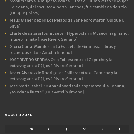
Monumento a la mujer toledana – Tras el último verso
en
Mujer
Toledana, del escultor Alberto Sánchez, fue cambiada de sitio
[Quique J. Silva]
Jesús Menendez
en
Los Pelaos de San Pedro Mártir [Quique J.
Silva]
El arte de saturar los museos - Hyperbole
en
Museo imaginario,
museo infinito [José Rivero Serrano]
Gloria Corral Morales
en
La Escuela de Gimnasia, libros y
recuerdos 3 [Luis Antolín Jimeno]
JOSE RIVERO SERRANO
en
Follies: entre el Capricho y la
extravagancia (1) [José Rivero Serrano]
Javier Álvarez de Rodrigo.
en
Follies: entre el Capricho y la
extravagancia (1) [José Rivero Serrano]
José María Isabel.
en
Abandonad toda esperanza. Ilia Topuria,
¿toledano ilustre? [Luis Antolín Jimeno]
AGOSTO 2026
L
M
X
J
V
S
D