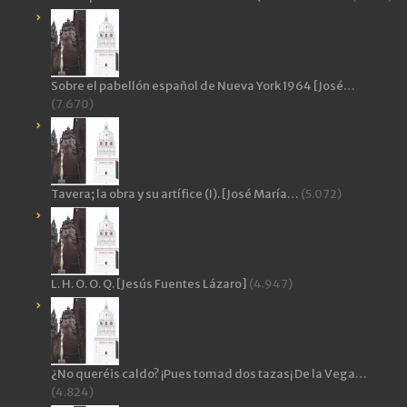
Sobre el pabellón español de Nueva York 1964 [José…
(7.670)
Tavera; la obra y su artífice (I). [José María…
(5.072)
L. H. O. O. Q. [Jesús Fuentes Lázaro]
(4.947)
¿No queréis caldo? ¡Pues tomad dos tazas¡ De la Vega…
(4.824)