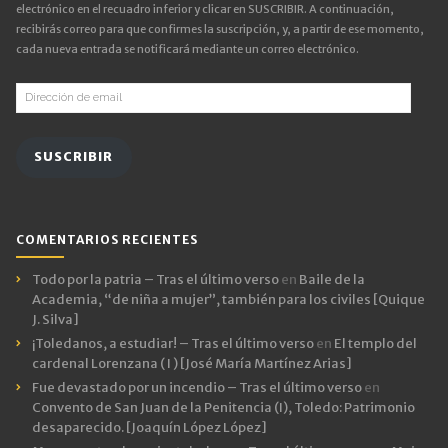
electrónico en el recuadro inferior y clicar en SUSCRIBIR. A continuación,
recibirás correo para que confirmes la suscripción, y, a partir de ese momento,
cada nueva entrada se notificará mediante un correo electrónico.
Dirección
de
email
SUSCRIBIR
COMENTARIOS RECIENTES
Todo por la patria – Tras el último verso
en
Baile de la
Academia, “de niña a mujer”, también para los civiles [Quique
J. Silva]
¡Toledanos, a estudiar! – Tras el último verso
en
El templo del
cardenal Lorenzana ( I ) [José María Martínez Arias]
Fue devastado por un incendio – Tras el último verso
en
Convento de San Juan de la Penitencia (I), Toledo: Patrimonio
desaparecido. [Joaquín López López]