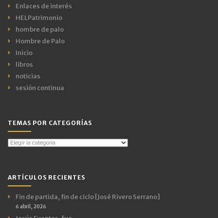
Enlaces de interés
HELPatrimonio
hombre de palo
Hombre de Palo
Inicio
libros
noticias
sesión continua
TEMAS POR CATEGORÍAS
Temas
por
Categorías
ARTÍCULOS RECIENTES
Fin de partida, fin de ciclo [José Rivero Serrano]
6 abril, 2026