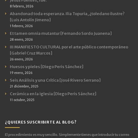
Jesús Fuentes, fue.
8 febrero, 2026
Abandonad toda esperanza. Ilia Topuria, ¿toledano ilustre?
[Luis Antolín Jimeno]
1 febrero, 2026
Et tamen omnia mutantur [Fernando Sordo Juanena]
28 enero, 2026
III MANIFIESTO CULTURAL por el arte público contemporáneo
[Gabriel Cruz Marcos]
26 enero, 2026
Huesos y pieles [Diego Peris Sánchez]
19 enero, 2026
Seis Análisis y una Crítica [José Rivero Serrano]
21 diciembre, 2025
Cerámica en la iglesia [Diego Peris Sánchez]
11 octubre, 2025
¿QUIERES SUSCRIBIRTE AL BLOG?
El procedimiento es muy sencillo. Simplemente tienes que introducir tu correo