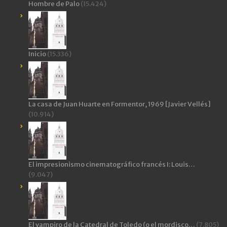
Hombre de Palo
(15.424)
Inicio
(15.336)
La casa de Juan Huarte en Formentor, 1969 [Javier Vellés]
(10.914)
El impresionismo cinematográfico francés I: Louis…
(9.047)
El vampiro de la Catedral de Toledo (o el mordisco…
(7.805)