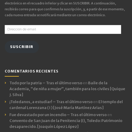
electrónico en el recuadro inferior y clicar en SUSCRIBIR. A continuación,
recibirás correo para que confirmes la suscripción, y, a partir de ese momento,
cada nueva entrada se notificará mediante un correo electrónico.
Dirección
de
email
SUSCRIBIR
COMENTARIOS RECIENTES
Todo por la patria – Tras el último verso
en
Baile de la
Academia, “de niña a mujer”, también para los civiles [Quique
J. Silva]
¡Toledanos, a estudiar! – Tras el último verso
en
El templo del
cardenal Lorenzana ( I ) [José María Martínez Arias]
Fue devastado por un incendio – Tras el último verso
en
Convento de San Juan de la Penitencia (I), Toledo: Patrimonio
desaparecido. [Joaquín López López]