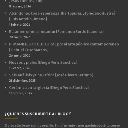
Jesús Fuentes, fue.
8 febrero, 2026
Abandonad toda esperanza. Ilia Topuria, ¿toledano ilustre?
[Luis Antolín Jimeno]
1 febrero, 2026
Et tamen omnia mutantur [Fernando Sordo Juanena]
28 enero, 2026
III MANIFIESTO CULTURAL por el arte público contemporáneo
[Gabriel Cruz Marcos]
26 enero, 2026
Huesos y pieles [Diego Peris Sánchez]
19 enero, 2026
Seis Análisis y una Crítica [José Rivero Serrano]
21 diciembre, 2025
Cerámica en la iglesia [Diego Peris Sánchez]
11 octubre, 2025
¿QUIERES SUSCRIBIRTE AL BLOG?
El procedimiento es muy sencillo. Simplemente tienes que introducir tu correo