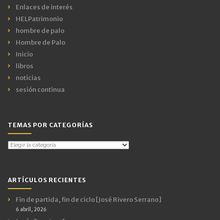
Enlaces de interés
HELPatrimonio
hombre de palo
Hombre de Palo
Inicio
libros
noticias
sesión continua
TEMAS POR CATEGORÍAS
Temas
por
Categorías
ARTÍCULOS RECIENTES
Fin de partida, fin de ciclo [José Rivero Serrano]
6 abril, 2026