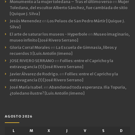
Monumento a la mujer toledana – Tras el último verso
en
Mujer
Toledana, del escultor Alberto Sánchez, fue cambiada de sitio
[Quique J. Silva]
Jesús Menendez
en
Los Pelaos de San Pedro Mártir [Quique J.
Silva]
El arte de saturar los museos - Hyperbole
en
Museo imaginario,
museo infinito [José Rivero Serrano]
Gloria Corral Morales
en
La Escuela de Gimnasia, libros y
recuerdos 3 [Luis Antolín Jimeno]
JOSE RIVERO SERRANO
en
Follies: entre el Capricho y la
extravagancia (1) [José Rivero Serrano]
Javier Álvarez de Rodrigo.
en
Follies: entre el Capricho y la
extravagancia (1) [José Rivero Serrano]
José María Isabel.
en
Abandonad toda esperanza. Ilia Topuria,
¿toledano ilustre? [Luis Antolín Jimeno]
AGOSTO 2026
L
M
X
J
V
S
D