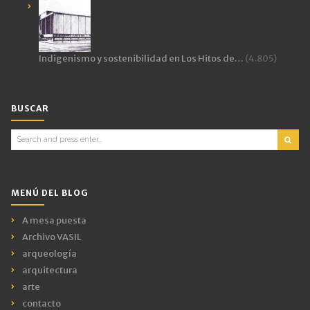
Indigenismo y sostenibilidad en Los Hitos de…
(4.805)
BUSCAR
Search
for:
MENÚ DEL BLOG
A mesa puesta
Archivo VASIL
arqueología
arquitectura
arte
contacto