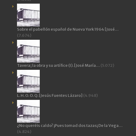
Sobre el pabellón español de Nueva York 1964 [José…
(7.674)
Tavera; la obra y su artífice (I). [José María…
(5.072)
L. H. O. O. Q. [Jesús Fuentes Lázaro]
(4.948)
¿No queréis caldo? ¡Pues tomad dos tazas¡ De la Vega…
(4.824)