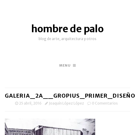
hombre de palo
blog de arte, arquitectura y otros
MENU
GALERIA_2A__GROPIUS_PRIMER_DISEÑ
25 abril, 2016
Joaquín López López
0 Comentarios