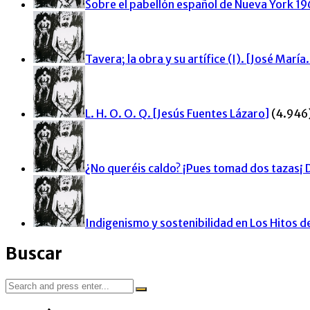
Sobre el pabellón español de Nueva York 1
Tavera; la obra y su artífice (I). [José Marí
L. H. O. O. Q. [Jesús Fuentes Lázaro]
(4.946
¿No queréis caldo? ¡Pues tomad dos tazas¡
Indigenismo y sostenibilidad en Los Hitos 
Buscar
Search
for: