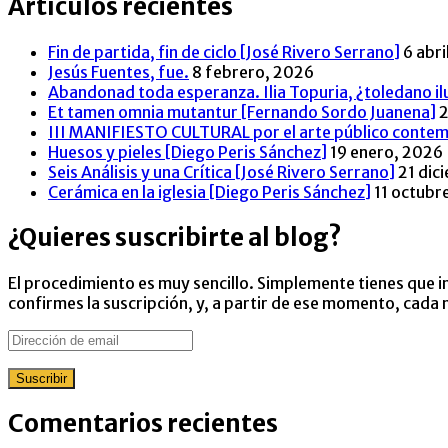
Artículos recientes
Fin de partida, fin de ciclo [José Rivero Serrano]
6 abri
Jesús Fuentes, fue.
8 febrero, 2026
Abandonad toda esperanza. Ilia Topuria, ¿toledano ilu
Et tamen omnia mutantur [Fernando Sordo Juanena]
2
III MANIFIESTO CULTURAL por el arte público contem
Huesos y pieles [Diego Peris Sánchez]
19 enero, 2026
Seis Análisis y una Crítica [José Rivero Serrano]
21 dic
Cerámica en la iglesia [Diego Peris Sánchez]
11 octubr
¿Quieres suscribirte al blog?
El procedimiento es muy sencillo. Simplemente tienes que in
confirmes la suscripción, y, a partir de ese momento, cada
Dirección
de
email
Suscribir
Comentarios recientes