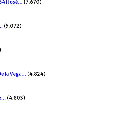
964 [José…
(7.670)
a…
(5.072)
)
 De la Vega…
(4.824)
de…
(4.803)