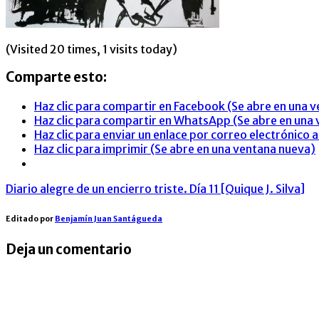
(Visited 20 times, 1 visits today)
Comparte esto:
Haz clic para compartir en Facebook (Se abre en una 
Haz clic para compartir en WhatsApp (Se abre en una
Haz clic para enviar un enlace por correo electrónico
Haz clic para imprimir (Se abre en una ventana nueva)
Post
Diario alegre de un encierro triste. Día 11 [Quique J. Silva]
navigation
Editado por
Benjamín Juan Santágueda
Deja un comentario