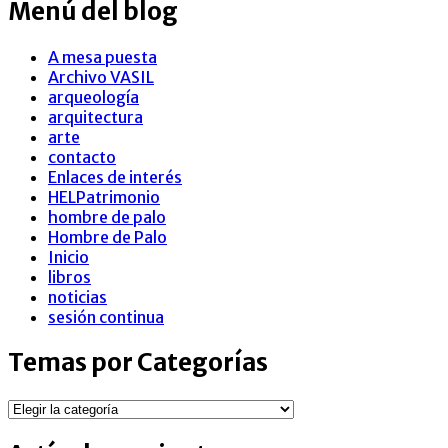
Menú del blog
A mesa puesta
Archivo VASIL
arqueología
arquitectura
arte
contacto
Enlaces de interés
HELPatrimonio
hombre de palo
Hombre de Palo
Inicio
libros
noticias
sesión continua
Temas por Categorías
Temas
por
Categorías