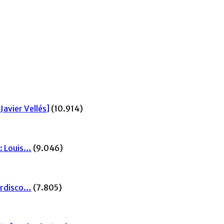
Javier Vellés]
(10.914)
I: Louis…
(9.046)
mordisco…
(7.805)