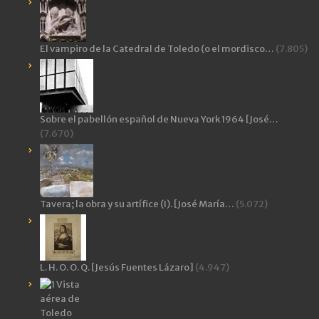
El vampiro de la Catedral de Toledo (o el mordisco…
(7.805)
Sobre el pabellón español de Nueva York 1964 [José…
(7.670)
Tavera; la obra y su artífice (I). [José María…
(5.072)
L. H. O. O. Q. [Jesús Fuentes Lázaro]
(4.947)