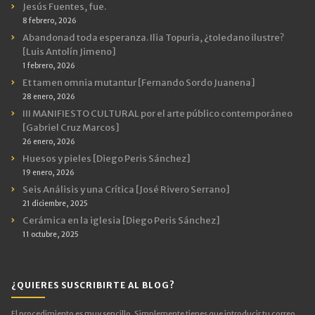
Jesús Fuentes, fue.
8 febrero, 2026
Abandonad toda esperanza. Ilia Topuria, ¿toledano ilustre?
[Luis Antolín Jimeno]
1 febrero, 2026
Et tamen omnia mutantur [Fernando Sordo Juanena]
28 enero, 2026
III MANIFIESTO CULTURAL por el arte público contemporáneo
[Gabriel Cruz Marcos]
26 enero, 2026
Huesos y pieles [Diego Peris Sánchez]
19 enero, 2026
Seis Análisis y una Crítica [José Rivero Serrano]
21 diciembre, 2025
Cerámica en la iglesia [Diego Peris Sánchez]
11 octubre, 2025
¿QUIERES SUSCRIBIRTE AL BLOG?
El procedimiento es muy sencillo. Simplemente tienes que introducir tu correo