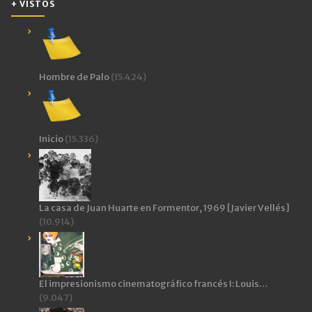
+ VISTOS
Hombre de Palo
(15.424)
Inicio
(15.336)
La casa de Juan Huarte en Formentor, 1969 [Javier Vellés]
(10.914)
El impresionismo cinematográfico francés I: Louis…
(9.047)