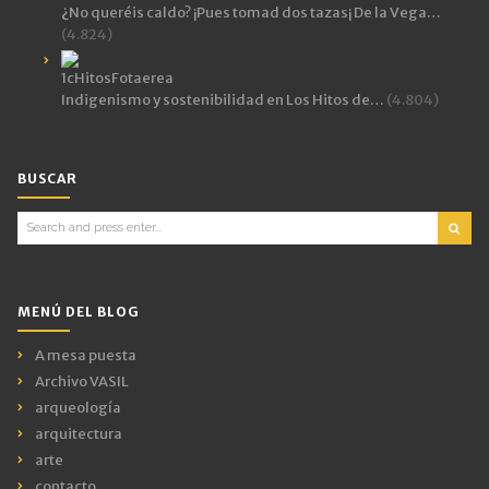
¿No queréis caldo? ¡Pues tomad dos tazas¡ De la Vega…
(4.824)
Indigenismo y sostenibilidad en Los Hitos de…
(4.804)
BUSCAR
Search
for:
MENÚ DEL BLOG
A mesa puesta
Archivo VASIL
arqueología
arquitectura
arte
contacto