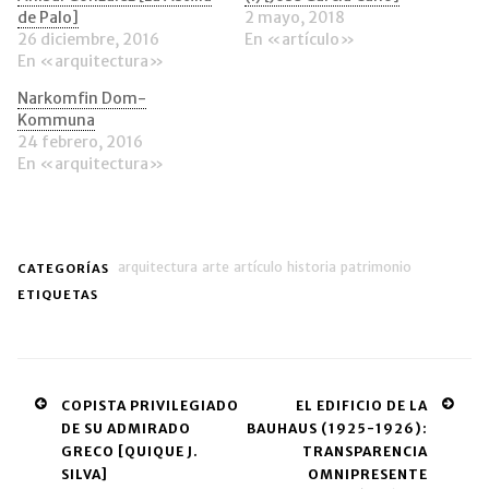
una
de Palo]
2 mayo, 2018
ventana
26 diciembre, 2016
En «artículo»
nueva)
En «arquitectura»
Narkomfin Dom-
Kommuna
24 febrero, 2016
En «arquitectura»
arquitectura
arte
artículo
historia
patrimonio
CATEGORÍAS
ETIQUETAS
Post
COPISTA PRIVILEGIADO
EL EDIFICIO DE LA
DE SU ADMIRADO
BAUHAUS (1925-1926):
navigation
GRECO [QUIQUE J.
TRANSPARENCIA
SILVA]
OMNIPRESENTE