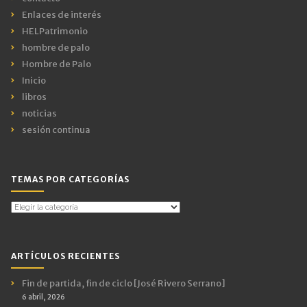
Enlaces de interés
HELPatrimonio
hombre de palo
Hombre de Palo
Inicio
libros
noticias
sesión continua
TEMAS POR CATEGORÍAS
Temas
por
Categorías
ARTÍCULOS RECIENTES
Fin de partida, fin de ciclo [José Rivero Serrano]
6 abril, 2026