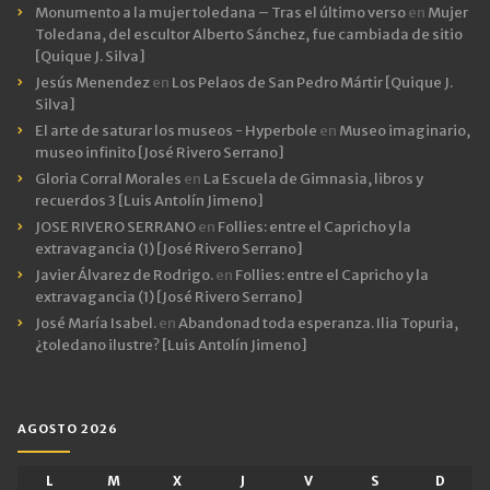
Monumento a la mujer toledana – Tras el último verso
en
Mujer
Toledana, del escultor Alberto Sánchez, fue cambiada de sitio
[Quique J. Silva]
Jesús Menendez
en
Los Pelaos de San Pedro Mártir [Quique J.
Silva]
El arte de saturar los museos - Hyperbole
en
Museo imaginario,
museo infinito [José Rivero Serrano]
Gloria Corral Morales
en
La Escuela de Gimnasia, libros y
recuerdos 3 [Luis Antolín Jimeno]
JOSE RIVERO SERRANO
en
Follies: entre el Capricho y la
extravagancia (1) [José Rivero Serrano]
Javier Álvarez de Rodrigo.
en
Follies: entre el Capricho y la
extravagancia (1) [José Rivero Serrano]
José María Isabel.
en
Abandonad toda esperanza. Ilia Topuria,
¿toledano ilustre? [Luis Antolín Jimeno]
AGOSTO 2026
L
M
X
J
V
S
D