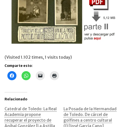
(Visited 1.102 times, 1 visits today)
Comparte esto:
Haz
Haz
Haz
Haz
clic
clic
clic
clic
para
para
para
para
compartir
compartir
enviar
imprimir
en
en
un
(Se
Facebook
WhatsApp
enlace
abre
(Se
(Se
por
en
Relacionado
abre
abre
correo
una
en
en
electrónico
ventana
una
una
a
nueva)
Catedral de Toledo: La Real
La Posada de la Hermandad
ventana
ventana
un
Academia propone
de Toledo. De cárcel de
nueva)
nueva)
amigo
(Se
recuperar el proyecto de
golfines a centro cultural
abre
Aníbal González [La Astilla
(I) [José García Cano]
en