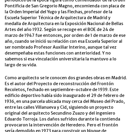
periódicos de la época figura como Comendador de la Orden
Pontificia de San Gregorio Magno, encomienda con placa de
la Orden Imperial del Yugo y las Flechas, profesor de la
Escuela Superior Técnica de Arquitectura de Madrid y
medalla de Arquitectura en la Exposición Nacional de Bellas
Artes del año 1932. Según se recoge en el BOE de 24 de
marzo de 1947 fue entonces, por orden de 1 de marzo de ese
año, cuando se inició su relación con esa Escuela Superior al
ser nombrado Profesor Auxiliar Interino, aunque tal vez
desempeñaba estas funciones con anterioridad. Y no
sabemos si esa vinculación universitaria la mantuvo a lo
largo de su vida.
Como arquitecto se le conocen dos grandes obras en Madrid.
Es el autor del Proyecto de reconstrucción del Frontón
Recoletos, fechado en septiembre-octubre de 1939. Este
edificio deportivo había sido inaugurado el 29 de febrero de
1936, en una parcela ubicada muy cerca del Museo del Prado,
entre las calles Villanueva y Cid, siguiendo un proyecto
original del arquitecto Secundino Zuazo y del ingeniero
Eduardo Torroja. Los daños sufridos durante la contienda
provocaron la intervención de Heredero. Pero el frontón
sería demolido en 1973 para construir un bloque de