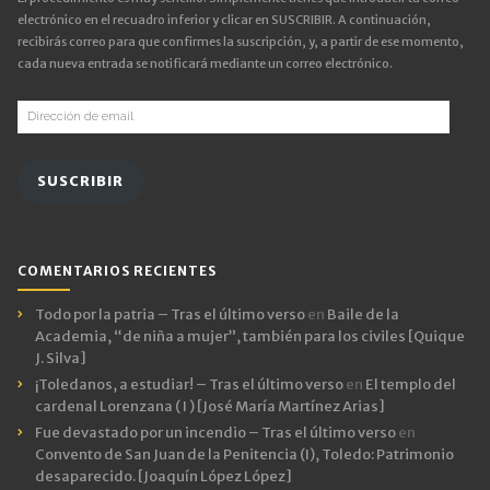
electrónico en el recuadro inferior y clicar en SUSCRIBIR. A continuación,
recibirás correo para que confirmes la suscripción, y, a partir de ese momento,
cada nueva entrada se notificará mediante un correo electrónico.
Dirección
de
email
SUSCRIBIR
COMENTARIOS RECIENTES
Todo por la patria – Tras el último verso
en
Baile de la
Academia, “de niña a mujer”, también para los civiles [Quique
J. Silva]
¡Toledanos, a estudiar! – Tras el último verso
en
El templo del
cardenal Lorenzana ( I ) [José María Martínez Arias]
Fue devastado por un incendio – Tras el último verso
en
Convento de San Juan de la Penitencia (I), Toledo: Patrimonio
desaparecido. [Joaquín López López]