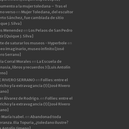
umento a la mujer toledana – Tras el
imo verso
en
Mujer Toledana, del escultor
rto Sánchez, fue cambiada de sitio
que J. Silva]
ús Menendez
en
Los Pelaos de San Pedro
ir [Quique J. Silva]
rte de saturar los museos - Hyperbole
en
eo imaginario, museo infinito [José
ero Serrano]
ia Corral Morales
en
La Escuela de
asia, libros y recuerdos 3 [Luis Antolín
eno]
E RIVERO SERRANO
en
Follies: entre el
icho y la extravagancia (1) [José Rivero
rano]
er Álvarez de Rodrigo.
en
Follies: entre el
icho y la extravagancia (1) [José Rivero
rano]
 María Isabel.
en
Abandonad toda
ranza. Ilia Topuria, ¿toledano ilustre?
s Antolín Jimeno]