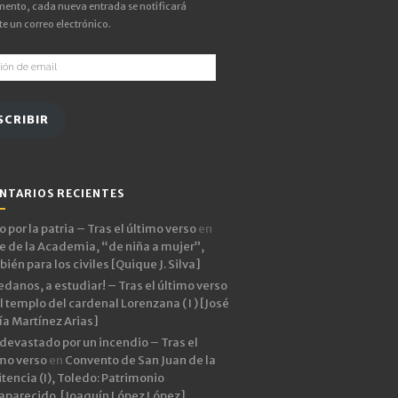
ento, cada nueva entrada se notificará
e un correo electrónico.
ón
SCRIBIR
NTARIOS RECIENTES
 por la patria – Tras el último verso
en
e de la Academia, “de niña a mujer”,
ién para los civiles [Quique J. Silva]
edanos, a estudiar! – Tras el último verso
l templo del cardenal Lorenzana ( I ) [José
ía Martínez Arias]
devastado por un incendio – Tras el
imo verso
en
Convento de San Juan de la
tencia (I), Toledo: Patrimonio
aparecido. [Joaquín López López]