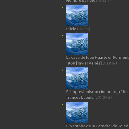
Hombre de Palo
(15.424)
Inicio
(15.335)
La casa de Juan Huarte en Forment
1969 [Javier Vellés]
(10.914)
El impresionismo cinematográfic
francés I: Louis…
(9.046)
El vampiro de la Catedral de Toledo