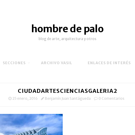
hombre de palo
blog de arte, arquitectura y otros
SECCIONES
ARCHIVO VASIL
ENLACES DE INTERÉS
CIUDADARTESCIENCIASGALERIA2
25 enero, 2016
Benjamín Juan Santágueda
0 Comentarios