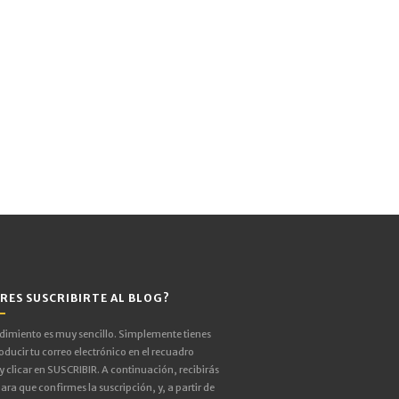
RES SUSCRIBIRTE AL BLOG?
edimiento es muy sencillo. Simplemente tienes
oducir tu correo electrónico en el recuadro
 y clicar en SUSCRIBIR. A continuación, recibirás
ara que confirmes la suscripción, y, a partir de