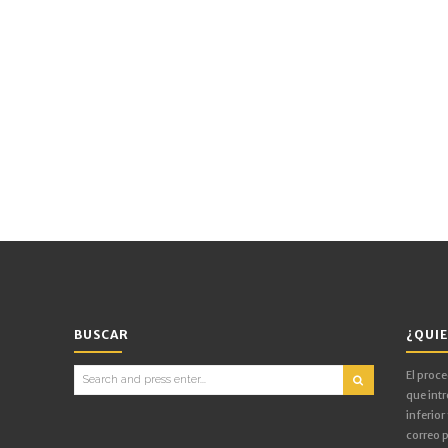
BUSCAR
¿QUIE
Search
El proc
for:
que intr
inferior
correo p