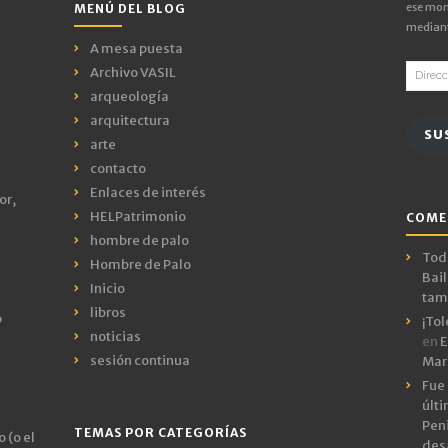
ese mom
MENÚ DEL BLOG
mediant
A mesa puesta
Direcci
Archivo VASIL
de
arqueología
email
arquitectura
SU
arte
contacto
Enlaces de interés
or,
HELPatrimonio
COME
hombre de palo
Todo
Hombre de Palo
Bail
Inicio
tamb
libros
o
¡Tol
noticias
en
E
sesión continua
Mar
Fue 
últ
Peni
TEMAS POR CATEGORÍAS
 (o el
des