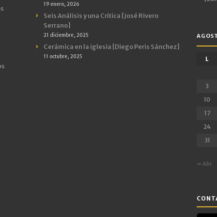
19 enero, 2026
os
Seis Análisis y una Crítica [José Rivero
Serrano]
21 diciembre, 2025
AGOST
Cerámica en la iglesia [Diego Peris Sánchez]
11 octubre, 2025
L
os
3
10
17
24
31
« Abr
CONTA