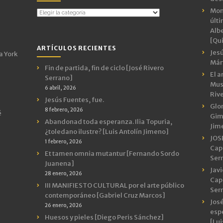
Mon
Temas
últ
por
Albe
Categorías
[Qui
ARTÍCULOS RECIENTES
Jes
a York
Márt
Fin de partida, fin de ciclo [José Rivero
El a
Serrano]
Mus
6 abril, 2026
Riv
Jesús Fuentes, fue.
Glor
8 febrero, 2026
é
Gimn
Abandonad toda esperanza. Ilia Topuria,
Jim
¿toledano ilustre? [Luis Antolín Jimeno]
JOS
1 febrero, 2026
Capr
Et tamen omnia mutantur [Fernando Sordo
Ser
Juanena]
Javi
28 enero, 2026
Capr
III MANIFIESTO CULTURAL por el arte público
Ser
contemporáneo [Gabriel Cruz Marcos]
José
26 enero, 2026
espe
Huesos y pieles [Diego Peris Sánchez]
[Lui