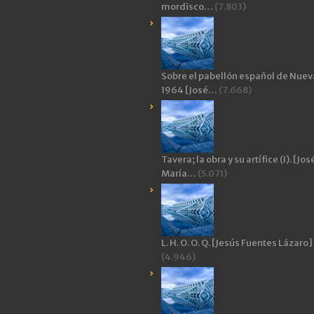
mordisco…
(7.803)
Sobre el pabellón español de Nuev
1964 [José…
(7.668)
Tavera; la obra y su artífice (I). [Jos
María…
(5.071)
L. H. O. O. Q. [Jesús Fuentes Lázaro]
(4.946)