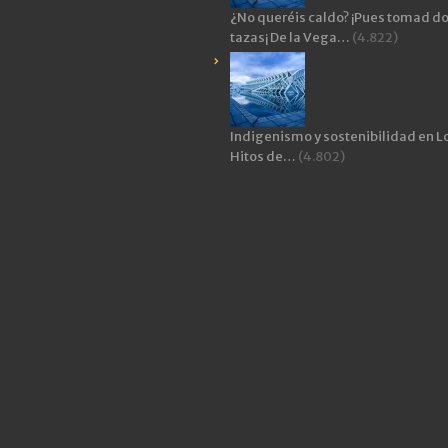
¿No queréis caldo? ¡Pues tomad d
tazas¡ De la Vega…
(4.822)
Indigenismo y sostenibilidad en L
Hitos de…
(4.802)