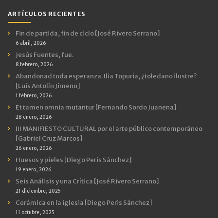
ARTÍCULOS RECIENTES
Fin de partida, fin de ciclo [José Rivero Serrano]
6 abril, 2026
Jesús Fuentes, fue.
8 febrero, 2026
Abandonad toda esperanza. Ilia Topuria, ¿toledano ilustre?
[Luis Antolín Jimeno]
1 febrero, 2026
Et tamen omnia mutantur [Fernando Sordo Juanena]
28 enero, 2026
III MANIFIESTO CULTURAL por el arte público contemporáneo
[Gabriel Cruz Marcos]
26 enero, 2026
Huesos y pieles [Diego Peris Sánchez]
19 enero, 2026
Seis Análisis y una Crítica [José Rivero Serrano]
21 diciembre, 2025
Cerámica en la iglesia [Diego Peris Sánchez]
11 octubre, 2025