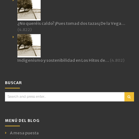
¿No queréis caldo? ¡Pues tomad dos tazas¡ De la Vega…
(4.822)
Indigenismo y sostenibilidad en Los Hitos de…
(4.802)
BUSCAR
Search
for:
MENÚ DEL BLOG
A mesa puesta