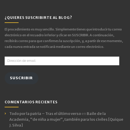
¿QUIERES SUSCRIBIRTE AL BLOG?
El procedimiento es muy sencillo. Simplemente tienes que introducir tu correo
electrónico en el recuadro inferior y clicar en SUSCRIBIR. A continuación,
recibirás correo para que confirmes la suscripción, y, a partir de ese momento,
cada nueva entrada se notificará mediante un correo electrónico.
Dirección
de
email
SUSCRIBIR
COMENTARIOS RECIENTES
Todo por la patria – Tras el último verso
en
Baile de la
Academia, “de niña a mujer”, también para los civiles [Quique
J. Silva]