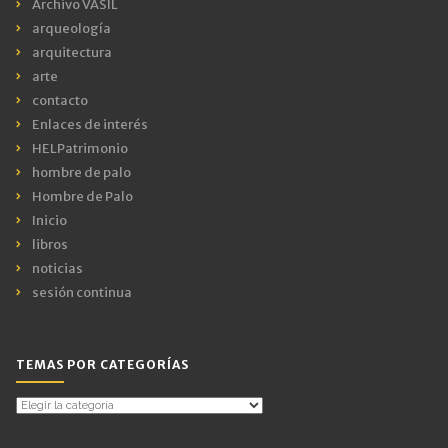
Archivo VASIL
arqueología
arquitectura
arte
contacto
Enlaces de interés
HELPatrimonio
hombre de palo
Hombre de Palo
Inicio
libros
noticias
sesión continua
TEMAS POR CATEGORÍAS
Temas
por
Categorías