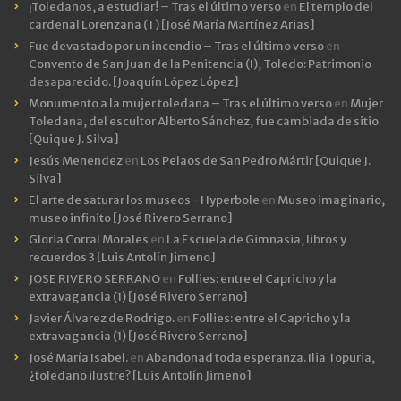
¡Toledanos, a estudiar! – Tras el último verso
en
El templo del
cardenal Lorenzana ( I ) [José María Martínez Arias]
Fue devastado por un incendio – Tras el último verso
en
Convento de San Juan de la Penitencia (I), Toledo: Patrimonio
desaparecido. [Joaquín López López]
Monumento a la mujer toledana – Tras el último verso
en
Mujer
Toledana, del escultor Alberto Sánchez, fue cambiada de sitio
[Quique J. Silva]
Jesús Menendez
en
Los Pelaos de San Pedro Mártir [Quique J.
Silva]
El arte de saturar los museos - Hyperbole
en
Museo imaginario,
museo infinito [José Rivero Serrano]
Gloria Corral Morales
en
La Escuela de Gimnasia, libros y
recuerdos 3 [Luis Antolín Jimeno]
JOSE RIVERO SERRANO
en
Follies: entre el Capricho y la
extravagancia (1) [José Rivero Serrano]
Javier Álvarez de Rodrigo.
en
Follies: entre el Capricho y la
extravagancia (1) [José Rivero Serrano]
José María Isabel.
en
Abandonad toda esperanza. Ilia Topuria,
¿toledano ilustre? [Luis Antolín Jimeno]