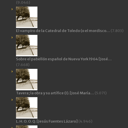
(9.046)
El vampiro de la Catedral de Toledo (o el mordisco…
(7.803)
Sobre el pabellón español de Nueva York 1964 [José…
(7.668)
Tavera; la obra y su artífice (I). [José María…
(5.071)
L. H. O. O. Q. [Jesús Fuentes Lázaro]
(4.946)