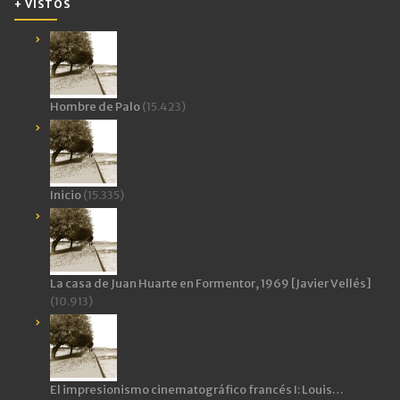
+ VISTOS
Hombre de Palo
(15.423)
Inicio
(15.335)
La casa de Juan Huarte en Formentor, 1969 [Javier Vellés]
(10.913)
El impresionismo cinematográfico francés I: Louis…