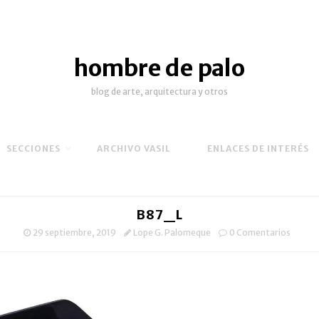
hombre de palo
blog de arte, arquitectura y otros
SECCIONES
ARCHIVO VASIL
ENLACES DE INTERÉS
B87_L
29 septiembre, 2019
Lope G. Palomeque
0 Comentarios