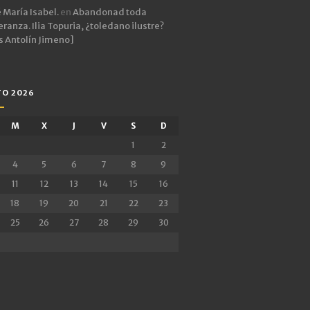
 María Isabel.
en
Abandonad toda
ranza. Ilia Topuria, ¿toledano ilustre?
s Antolín Jimeno]
O 2026
M
X
J
V
S
D
1
2
4
5
6
7
8
9
11
12
13
14
15
16
18
19
20
21
22
23
25
26
27
28
29
30