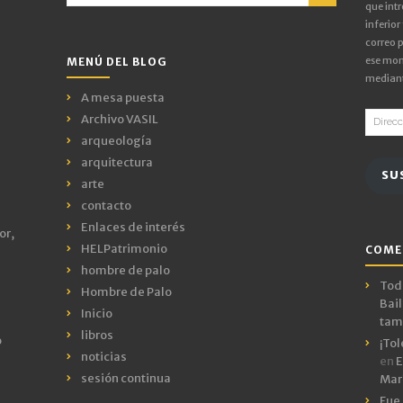
for:
que intr
inferior
correo p
ese mom
MENÚ DEL BLOG
mediant
A mesa puesta
Direcci
Archivo VASIL
de
arqueología
email
arquitectura
SU
arte
contacto
Enlaces de interés
or,
HELPatrimonio
COME
hombre de palo
Todo
Hombre de Palo
Bail
Inicio
tamb
libros
o
¡Tol
noticias
en
E
sesión continua
Mar
Fue 