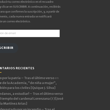
oducir tu correo electrónico en el recuadro
 y clicar en SUSCRIBIR. A continuación, recibirás
ara que confirmes la suscripción, y, a partir de
ento, cada nueva entrada se notificará
e un correo electrónico.
ón
SCRIBIR
NTARIOS RECIENTES
 por la patria – Tras el último verso
en
e de la Academia, “de niña a mujer”,
ién para los civiles [Quique J. Silva]
edanos, a estudiar! – Tras el último verso
l templo del cardenal Lorenzana ( I ) [José
ía Martínez Arias]
devastado por un incendio – Tras el