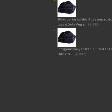
¿No queréis caldo? ¡Pues tomad d
tazas¡ De la Vega…
(4.822)
Indigenismo y sostenibilidad en L
Hitos de…
(4.802)