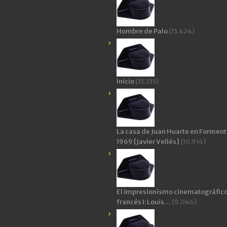
Hombre de Palo
(15.424)
Inicio
(15.335)
La casa de Juan Huarte en Forment
1969 [Javier Vellés]
(10.914)
El impresionismo cinematográfic
francés I: Louis…
(9.046)