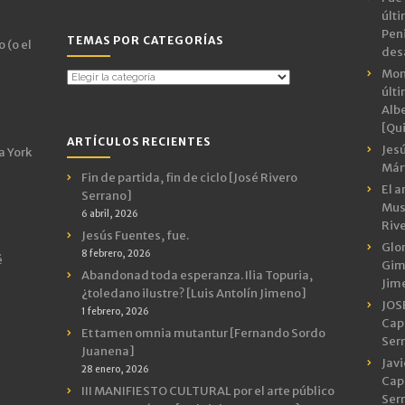
últ
Peni
TEMAS POR CATEGORÍAS
 (o el
des
Mon
Temas
últ
por
Albe
Categorías
[Qui
ARTÍCULOS RECIENTES
Jes
a York
Márt
Fin de partida, fin de ciclo [José Rivero
El a
Serrano]
Mus
6 abril, 2026
Riv
Jesús Fuentes, fue.
Glor
8 febrero, 2026
é
Gimn
Abandonad toda esperanza. Ilia Topuria,
Jim
¿toledano ilustre? [Luis Antolín Jimeno]
JOS
1 febrero, 2026
Capr
Et tamen omnia mutantur [Fernando Sordo
Ser
Juanena]
Javi
28 enero, 2026
Capr
III MANIFIESTO CULTURAL por el arte público
Ser