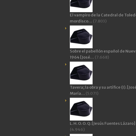
El vampiro de la Catedral de Toledo
mordisco…
(7.803)
Sobre el pabellón español de Nuev
1964 [José…
(7.668)
Tavera; la obra y su artífice (I). [Jos
María…
(5.071)
L. H. O. O. Q. [Jesús Fuentes Lázaro]
(4.946)