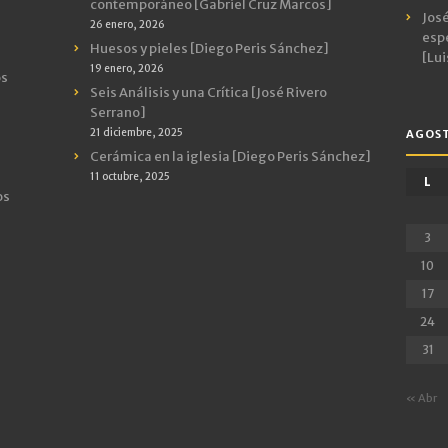
contemporáneo [Gabriel Cruz Marcos]
José
26 enero, 2026
espe
Huesos y pieles [Diego Peris Sánchez]
[Lui
19 enero, 2026
os
Seis Análisis y una Crítica [José Rivero
Serrano]
21 diciembre, 2025
AGOST
Cerámica en la iglesia [Diego Peris Sánchez]
11 octubre, 2025
L
os
3
10
17
24
31
« Abr