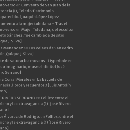
imo verso
en
Convento de San Juan de la
tencia (I), Toledo: Patrimonio
aparecido. [Joaquín López López]
umento a la mujer toledana – Tras el
imo verso
en
Mujer Toledana, del escultor
rto Sánchez, fue cambiada de sitio
que J. Silva]
ús Menendez
en
Los Pelaos de San Pedro
ir [Quique J. Silva]
rte de saturar los museos - Hyperbole
en
eo imaginario, museo infinito [José
ero Serrano]
ia Corral Morales
en
La Escuela de
asia, libros y recuerdos 3 [Luis Antolín
eno]
E RIVERO SERRANO
en
Follies: entre el
icho y la extravagancia (1) [José Rivero
rano]
er Álvarez de Rodrigo.
en
Follies: entre el
icho y la extravagancia (1) [José Rivero
rano]