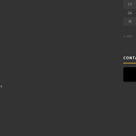
17
24
31
« Abr
CONTA
os