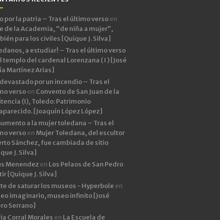
 por la patria – Tras el último verso
en
e de la Academia, “de niña a mujer”,
ién para los civiles [Quique J. Silva]
edanos, a estudiar! – Tras el último verso
l templo del cardenal Lorenzana ( I ) [José
ía Martínez Arias]
devastado por un incendio – Tras el
imo verso
en
Convento de San Juan de la
tencia (I), Toledo: Patrimonio
aparecido. [Joaquín López López]
umento a la mujer toledana – Tras el
imo verso
en
Mujer Toledana, del escultor
rto Sánchez, fue cambiada de sitio
que J. Silva]
ús Menendez
en
Los Pelaos de San Pedro
ir [Quique J. Silva]
rte de saturar los museos - Hyperbole
en
eo imaginario, museo infinito [José
ero Serrano]
ia Corral Morales
en
La Escuela de