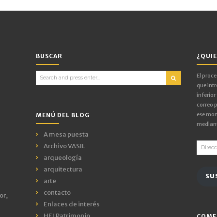
BUSCAR
¿QUIE
Search
El proc
for:
que intr
inferior
correo p
ese mom
MENÚ DEL BLOG
mediant
A mesa puesta
Direcci
Archivo VASIL
de
arqueología
email
arquitectura
SU
arte
contacto
or,
Enlaces de interés
HELPatrimonio
COME