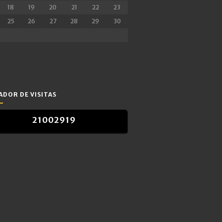
18
19
20
21
22
23
25
26
27
28
29
30
DOR DE VISITAS
2
1
0
0
2
9
1
9
2
1
0
0
2
9
1
9