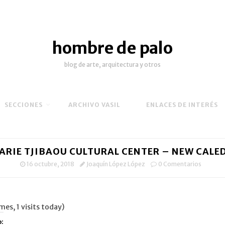
hombre de palo
blog de arte, arquitectura y otros
SECCIONES
ARCHIVO VASIL
ENLACES DE INTERÉS
RIE TJIBAOU CULTURAL CENTER – NEW CALE
16 octubre, 2018
Joaquín López López
0 Comentarios
mes, 1 visits today)
: