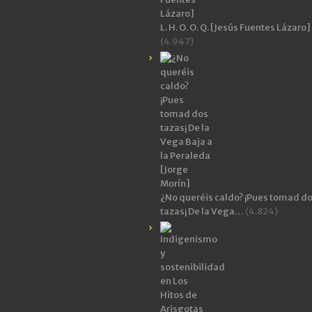
L. H. O. O. Q. [Jesús Fuentes Lázaro]
(4.947)
¿No queréis caldo? ¡Pues tomad d
tazas¡ De la Vega…
(4.824)