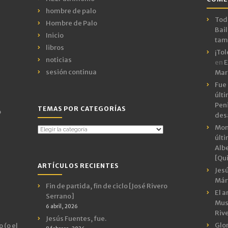
hombre de palo
Todo
Hombre de Palo
Bail
Inicio
tamb
libros
¡Tol
noticias
en
E
sesión continua
Mar
Fue 
últ
Peni
TEMAS POR CATEGORÍAS
o
des
Mon
Temas
últ
por
Albe
Categorías
[Qui
ARTÍCULOS RECIENTES
Jes
Márt
Fin de partida, fin de ciclo [José Rivero
El a
Serrano]
Mus
6 abril, 2026
Riv
Jesús Fuentes, fue.
Glor
 (o el