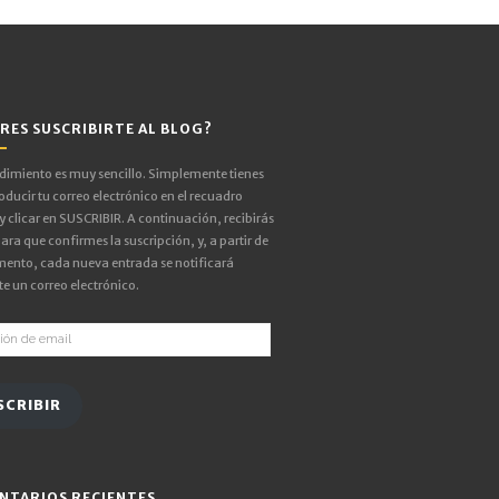
RES SUSCRIBIRTE AL BLOG?
edimiento es muy sencillo. Simplemente tienes
oducir tu correo electrónico en el recuadro
 y clicar en SUSCRIBIR. A continuación, recibirás
ara que confirmes la suscripción, y, a partir de
ento, cada nueva entrada se notificará
e un correo electrónico.
ón
SCRIBIR
NTARIOS RECIENTES