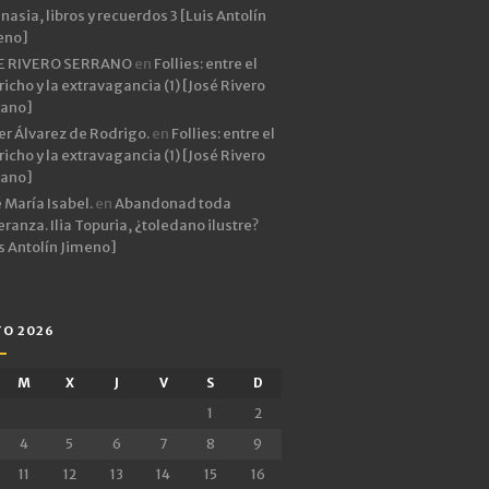
asia, libros y recuerdos 3 [Luis Antolín
eno]
E RIVERO SERRANO
en
Follies: entre el
icho y la extravagancia (1) [José Rivero
rano]
er Álvarez de Rodrigo.
en
Follies: entre el
icho y la extravagancia (1) [José Rivero
rano]
 María Isabel.
en
Abandonad toda
ranza. Ilia Topuria, ¿toledano ilustre?
s Antolín Jimeno]
O 2026
M
X
J
V
S
D
1
2
4
5
6
7
8
9
11
12
13
14
15
16