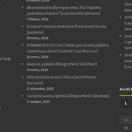
8 febrero, 2026
Gimn
Abandonad toda esperanza. Ilia Topuria,
Jim
¿toledano ilustre? [Luis Antolín Jimeno]
JOS
1 febrero, 2026
Capr
Et tamen omnia mutantur [Fernando Sordo
Ser
Juanena]
Javi
28 enero, 2026
Capr
III MANIFIESTO CULTURAL por el arte público
Ser
contemporáneo [Gabriel Cruz Marcos]
José
26 enero, 2026
a York
espe
Huesos y pieles [Diego Peris Sánchez]
[Lui
19 enero, 2026
Seis Análisis y una Crítica [José Rivero
Serrano]
21 diciembre, 2025
AGOST
Cerámica en la iglesia [Diego Peris Sánchez]
11 octubre, 2025
L
é
3
10