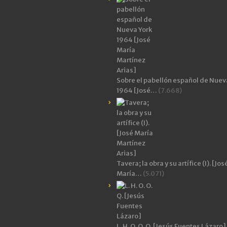
Sobre el pabellón español de Nuev
1964 [José…
(7.668)
Tavera; la obra y su artífice (I). [Jos
María…
(5.071)
L. H. O. O. Q. [Jesús Fuentes Lázaro]