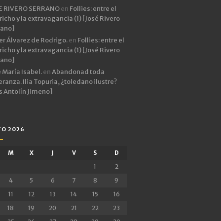
E RIVERO SERRANO
en
Follies: entre el
icho y la extravagancia (1) [José Rivero
rano]
er Álvarez de Rodrigo.
en
Follies: entre el
icho y la extravagancia (1) [José Rivero
rano]
 María Isabel.
en
Abandonad toda
ranza. Ilia Topuria, ¿toledano ilustre?
s Antolín Jimeno]
O 2026
M
X
J
V
S
D
1
2
4
5
6
7
8
9
11
12
13
14
15
16
18
19
20
21
22
23