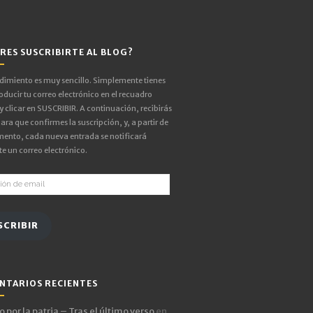
RES SUSCRIBIRTE AL BLOG?
edimiento es muy sencillo. Simplemente tienes
oducir tu correo electrónico en el recuadro
 y clicar en SUSCRIBIR. A continuación, recibirás
ara que confirmes la suscripción, y, a partir de
ento, cada nueva entrada se notificará
e un correo electrónico.
ón
SCRIBIR
NTARIOS RECIENTES
 por la patria – Tras el último verso
en