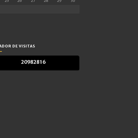
25
26
27
28
29
30
DOR DE VISITAS
2
0
9
8
2
8
1
6
2
0
9
8
2
8
1
6