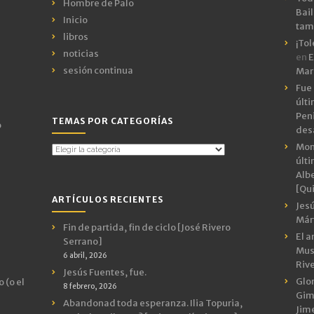
Hombre de Palo
Bail
Inicio
tamb
libros
¡Tol
noticias
en
E
sesión continua
Mar
Fue 
últ
Peni
TEMAS POR CATEGORÍAS
o
des
Mon
Temas
últ
por
Albe
Categorías
[Qui
ARTÍCULOS RECIENTES
Jes
Márt
Fin de partida, fin de ciclo [José Rivero
El a
Serrano]
Mus
6 abril, 2026
Riv
Jesús Fuentes, fue.
Glor
 (o el
8 febrero, 2026
Gimn
Abandonad toda esperanza. Ilia Topuria,
Jim