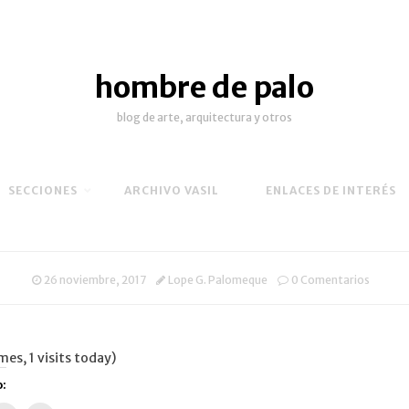
hombre de palo
blog de arte, arquitectura y otros
SECCIONES
ARCHIVO VASIL
ENLACES DE INTERÉS
26 noviembre, 2017
Lope G. Palomeque
0 Comentarios
mes, 1 visits today)
: