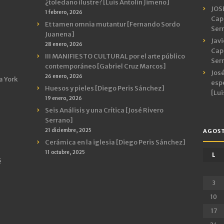
¿toledano ilustre? [Luis Antolín Jimeno]
JOS
1 febrero, 2026
Capr
Et tamen omnia mutantur [Fernando Sordo
Ser
Juanena]
Javi
28 enero, 2026
Capr
III MANIFIESTO CULTURAL por el arte público
Ser
contemporáneo [Gabriel Cruz Marcos]
José
26 enero, 2026
a York
espe
Huesos y pieles [Diego Peris Sánchez]
[Lui
19 enero, 2026
Seis Análisis y una Crítica [José Rivero
Serrano]
21 diciembre, 2025
AGOST
Cerámica en la iglesia [Diego Peris Sánchez]
11 octubre, 2025
L
é
3
10
17