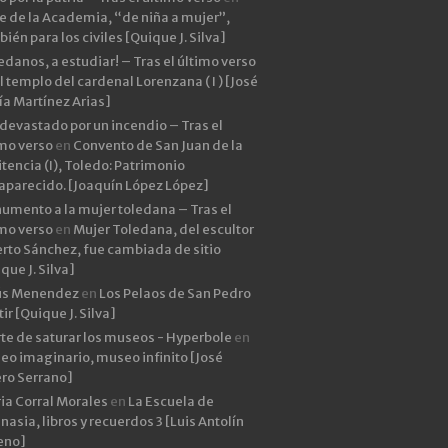
e de la Academia, “de niña a mujer”,
ién para los civiles [Quique J. Silva]
edanos, a estudiar! – Tras el último verso
l templo del cardenal Lorenzana ( I ) [José
ía Martínez Arias]
devastado por un incendio – Tras el
imo verso
en
Convento de San Juan de la
tencia (I), Toledo: Patrimonio
aparecido. [Joaquín López López]
umento a la mujer toledana – Tras el
imo verso
en
Mujer Toledana, del escultor
rto Sánchez, fue cambiada de sitio
que J. Silva]
ús Menendez
en
Los Pelaos de San Pedro
ir [Quique J. Silva]
rte de saturar los museos - Hyperbole
en
eo imaginario, museo infinito [José
ero Serrano]
ia Corral Morales
en
La Escuela de
asia, libros y recuerdos 3 [Luis Antolín
eno]