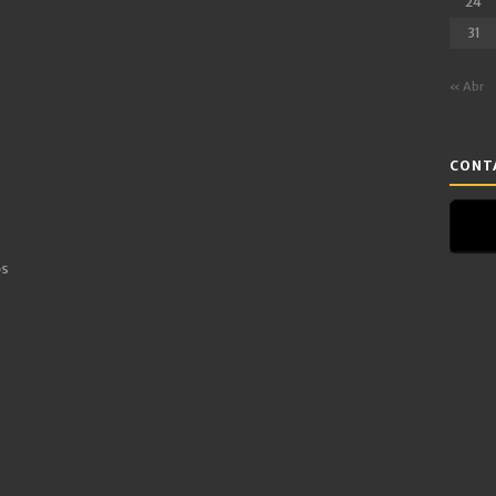
24
31
« Abr
CONTA
os