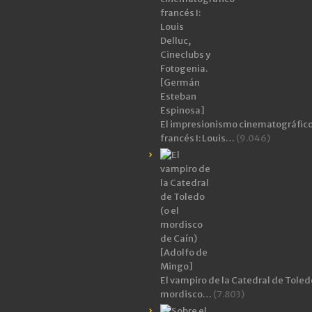
El impresionismo cinematográfic
francés I: Louis…
(9.046)
El vampiro de la Catedral de Toledo
mordisco…
(7.803)