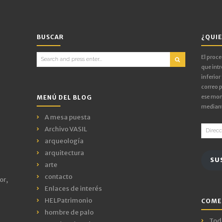
BUSCAR
¿QUIE
Search
El proc
for:
que intr
inferior
correo p
ese mom
MENÚ DEL BLOG
mediant
A mesa puesta
Direcci
Archivo VASIL
de
arqueología
email
arquitectura
SU
arte
contacto
or,
Enlaces de interés
HELPatrimonio
COME
hombre de palo
Todo