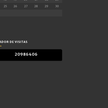
25
26
27
28
29
30
DOR DE VISITAS
2
0
9
8
6
4
0
6
2
0
9
8
6
4
0
6