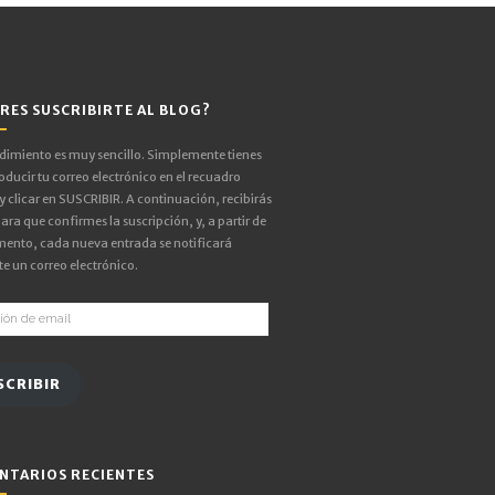
RES SUSCRIBIRTE AL BLOG?
edimiento es muy sencillo. Simplemente tienes
oducir tu correo electrónico en el recuadro
 y clicar en SUSCRIBIR. A continuación, recibirás
ara que confirmes la suscripción, y, a partir de
ento, cada nueva entrada se notificará
e un correo electrónico.
ón
SCRIBIR
NTARIOS RECIENTES