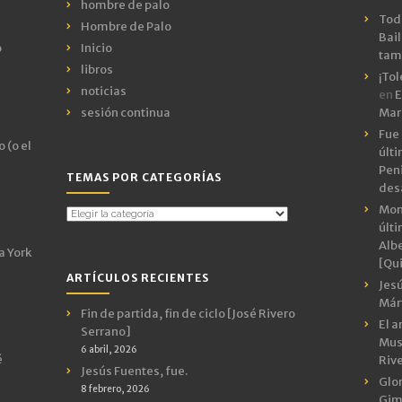
hombre de palo
Todo
Hombre de Palo
Bail
o
Inicio
tamb
libros
¡Tol
noticias
en
E
sesión continua
Mar
Fue 
 (o el
últ
Peni
TEMAS POR CATEGORÍAS
des
Mon
Temas
últ
por
Albe
Categorías
a York
[Qui
ARTÍCULOS RECIENTES
Jes
Márt
Fin de partida, fin de ciclo [José Rivero
El a
Serrano]
Mus
6 abril, 2026
é
Riv
Jesús Fuentes, fue.
Glor
8 febrero, 2026
Gimn