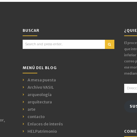
BUSCAR
¿QUIE
Search
El proc
for:
que intr
inferior
correo p
ese mom
MENÚ DEL BLOG
mediant
A mesa puesta
Direcci
Archivo VASIL
de
arqueología
email
arquitectura
SU
arte
contacto
or,
Enlaces de interés
HELPatrimonio
COME