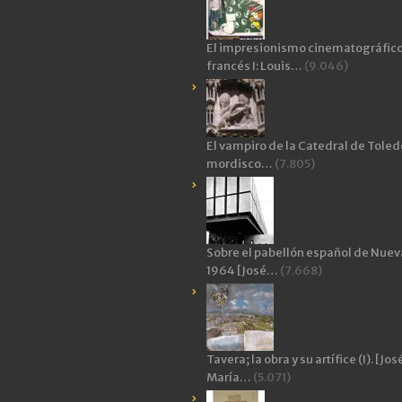
El impresionismo cinematográfic
francés I: Louis…
(9.046)
El vampiro de la Catedral de Toledo
mordisco…
(7.805)
Sobre el pabellón español de Nuev
1964 [José…
(7.668)
Tavera; la obra y su artífice (I). [Jos
María…
(5.071)