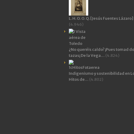
L. H. O. O. Q. [Jesús Fuentes Lázaro]
(4.946)
¿No queréis caldo? ¡Pues tomad d
tazas¡ De la Vega…
(4.824)
Indigenismo y sostenibilidad en L
Hitos de…
(4.802)