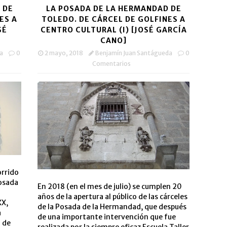
 DE
LA POSADA DE LA HERMANDAD DE
ES A
TOLEDO. DE CÁRCEL DE GOLFINES A
SÉ
CENTRO CULTURAL (I) [JOSÉ GARCÍA
CANO]
a
0
2 mayo, 2018
Benjamín Juan Santágueda
0
Comentarios
orrido
Posada
En 2018 (en el mes de julio) se cumplen 20
años de la apertura al público de las cárceles
XX,
de la Posada de la Hermandad, que después
a
de una importante intervención que fue
d de