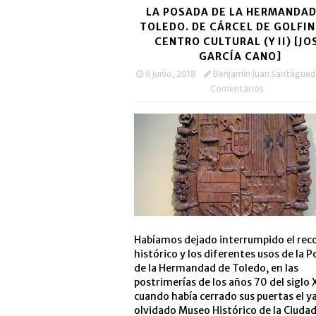
LA POSADA DE LA HERMANDAD
TOLEDO. DE CÁRCEL DE GOLFIN
CENTRO CULTURAL (Y II) [JO
GARCÍA CANO]
6 junio, 2018
Benjamín Juan Santágued
Comentarios
Habíamos dejado interrumpido el rec
histórico y los diferentes usos de la 
de la Hermandad de Toledo, en las
postrimerías de los años 70 del siglo 
cuando había cerrado sus puertas el y
olvidado Museo Histórico de la Ciuda