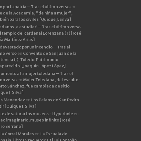
 por la patria – Tras el último verso
en
e de la Academia, “de niña a mujer”,
ién para los civiles [Quique J. Silva]
edanos, a estudiar! – Tras el último verso
l templo del cardenal Lorenzana ( I ) [José
ía Martínez Arias]
devastado por un incendio – Tras el
imo verso
en
Convento de San Juan de la
tencia (I), Toledo: Patrimonio
aparecido. [Joaquín López López]
umento a la mujer toledana – Tras el
imo verso
en
Mujer Toledana, del escultor
rto Sánchez, fue cambiada de sitio
que J. Silva]
ús Menendez
en
Los Pelaos de San Pedro
ir [Quique J. Silva]
rte de saturar los museos - Hyperbole
en
eo imaginario, museo infinito [José
ero Serrano]
ia Corral Morales
en
La Escuela de
asia, libros y recuerdos 3 [Luis Antolín