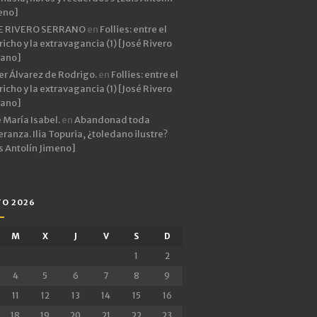
eno]
E RIVERO SERRANO
en
Follies: entre el
icho y la extravagancia (1) [José Rivero
rano]
er Álvarez de Rodrigo.
en
Follies: entre el
icho y la extravagancia (1) [José Rivero
rano]
 María Isabel.
en
Abandonad toda
ranza. Ilia Topuria, ¿toledano ilustre?
s Antolín Jimeno]
O 2026
M
X
J
V
S
D
1
2
4
5
6
7
8
9
11
12
13
14
15
16
18
19
20
21
22
23