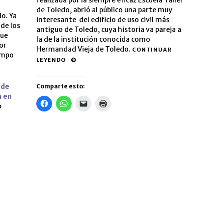
realizada por la siempre eficaz Escuela Taller
de Toledo, abrió al público una parte muy
io. Ya
interesante del edificio de uso civil más
 de los
antiguo de Toledo, cuya historia va pareja a
que
la de la institución conocida como
or
Hermandad Vieja de Toledo.
CONTINUAR
iempo
LEYENDO
 de
Comparte esto:
a en
Haz
Haz
Haz
Haz
clic
clic
clic
clic
para
para
para
para
compartir
compartir
enviar
imprimir
en
en
un
(Se
Facebook
WhatsApp
enlace
abre
(Se
(Se
por
en
abre
abre
correo
una
en
en
electrónico
ventana
una
una
a
nueva)
ventana
ventana
un
nueva)
nueva)
amigo
(Se
abre
en
una
ventana
nueva)