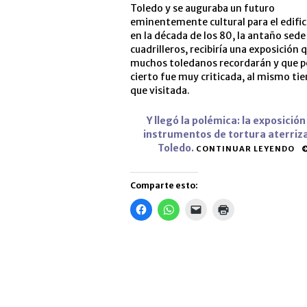
Toledo y se auguraba un futuro
eminentemente cultural para el edific
en la década de los 80, la antaño sede
cuadrilleros, recibiría una exposición 
muchos toledanos recordarán y que p
cierto fue muy criticada, al mismo t
que visitada.
Y llegó la polémica: la exposición
instrumentos de tortura aterriz
Toledo.
CONTINUAR LEYENDO
Comparte esto:
Haz
Haz
Haz
Haz
clic
clic
clic
clic
para
para
para
para
compartir
compartir
enviar
imprimir
en
en
un
(Se
Facebook
WhatsApp
enlace
abre
(Se
(Se
por
en
abre
abre
correo
una
en
en
electrónico
ventana
una
una
a
nueva)
ventana
ventana
un
nueva)
nueva)
amigo