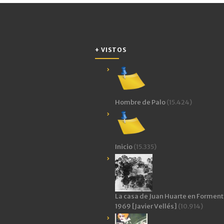
(Se
abre
en
una
ventana
nueva)
+ VISTOS
Hombre de Palo
(15.424)
Inicio
(15.335)
La casa de Juan Huarte en Forment
1969 [Javier Vellés]
(10.914)