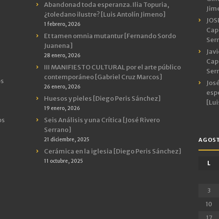
Abandonad toda esperanza. Ilia Topuria,
Jim
¿toledano ilustre? [Luis Antolín Jimeno]
JOS
1 febrero, 2026
Capr
Et tamen omnia mutantur [Fernando Sordo
Ser
Juanena]
Javi
28 enero, 2026
Capr
III MANIFIESTO CULTURAL por el arte público
Ser
contemporáneo [Gabriel Cruz Marcos]
os
José
26 enero, 2026
espe
Huesos y pieles [Diego Peris Sánchez]
[Lui
19 enero, 2026
os
Seis Análisis y una Crítica [José Rivero
Serrano]
21 diciembre, 2025
AGOST
Cerámica en la iglesia [Diego Peris Sánchez]
11 octubre, 2025
L
3
10
17