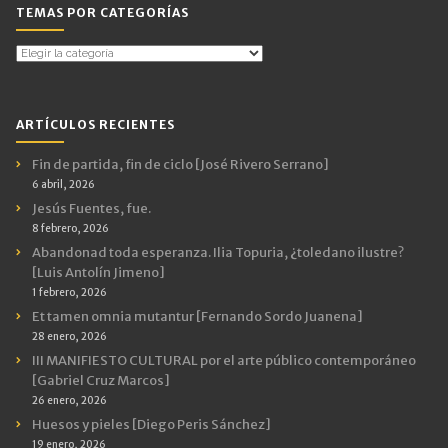
TEMAS POR CATEGORÍAS
Temas
por
Categorías
ARTÍCULOS RECIENTES
Fin de partida, fin de ciclo [José Rivero Serrano]
6 abril, 2026
Jesús Fuentes, fue.
8 febrero, 2026
Abandonad toda esperanza. Ilia Topuria, ¿toledano ilustre?
[Luis Antolín Jimeno]
1 febrero, 2026
Et tamen omnia mutantur [Fernando Sordo Juanena]
28 enero, 2026
III MANIFIESTO CULTURAL por el arte público contemporáneo
[Gabriel Cruz Marcos]
26 enero, 2026
Huesos y pieles [Diego Peris Sánchez]
19 enero, 2026