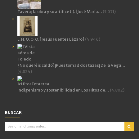
Tavera; la obra y su artífice (I). [José María…
(5.071)
L. H. O. O. Q. [Jesús Fuentes Lázaro]
(4.946)
¿No queréis caldo? ¡Pues tomad dos tazas¡ De la Vega…
(4.824)
Indigenismo y sostenibilidad en Los Hitos de…
(4.802)
BUSCAR
Search
for: