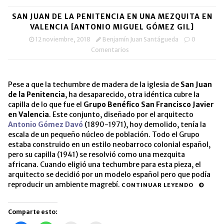
SAN JUAN DE LA PENITENCIA EN UNA MEZQUITA EN
VALENCIA [ANTONIO MIGUEL GÓMEZ GIL]
12 noviembre, 2018
Benjamín Juan Santágueda
0
Comentarios
Pese a que la techumbre de madera de la iglesia de
San Juan
de la Penitencia
, ha desaparecido, otra idéntica cubre la
capilla de lo que fue el
Grupo Benéfico San Francisco Javier
en Valencia
. Este conjunto, diseñado por el arquitecto
Antonio Gómez Davó
(1890-1971), hoy demolido, tenía la
escala de un pequeño núcleo de población. Todo el Grupo
estaba construido en un estilo neobarroco colonial español,
pero su capilla (1941) se resolvió como una mezquita
africana. Cuando eligió una techumbre para esta pieza, el
arquitecto se decidió por un modelo español pero que podía
reproducir un ambiente magrebí.
CONTINUAR LEYENDO
Comparte esto: