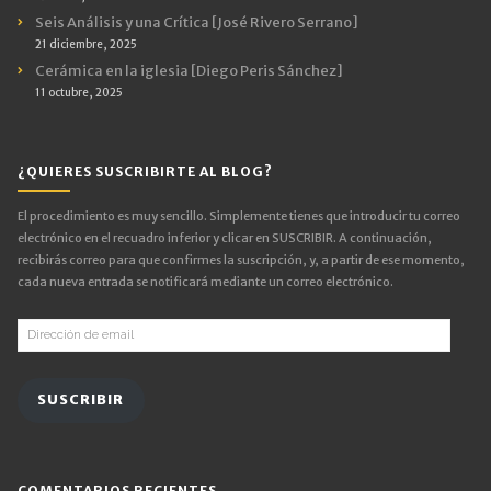
Seis Análisis y una Crítica [José Rivero Serrano]
21 diciembre, 2025
Cerámica en la iglesia [Diego Peris Sánchez]
11 octubre, 2025
¿QUIERES SUSCRIBIRTE AL BLOG?
El procedimiento es muy sencillo. Simplemente tienes que introducir tu correo
electrónico en el recuadro inferior y clicar en SUSCRIBIR. A continuación,
recibirás correo para que confirmes la suscripción, y, a partir de ese momento,
cada nueva entrada se notificará mediante un correo electrónico.
Dirección
de
email
SUSCRIBIR
COMENTARIOS RECIENTES