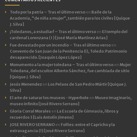
Todo por la patria – Tras el último verso
en
Baile de la
Academia, “de niña a mujer”, también para los civiles [Quique
J. Silva]
¡Toledanos, a estudiar! – Tras el último verso
en
El templo del
cardenal Lorenzana ( I ) [José María Martínez Arias]
Fue devastado por un incendio – Tras el último verso
en
Convento de San Juan de la Penitencia (I), Toledo: Patrimonio
desaparecido. [Joaquín López López]
Monumento a la mujer toledana – Tras el último verso
en
Mujer
Toledana, del escultor Alberto Sánchez, fue cambiada de sitio
[Quique J. Silva]
Jesús Menendez
en
Los Pelaos de San Pedro Mártir [Quique J.
Silva]
El arte de saturar los museos - Hyperbole
en
Museo imaginario,
museo infinito [José Rivero Serrano]
Gloria Corral Morales
en
La Escuela de Gimnasia, libros y
recuerdos 3 [Luis Antolín Jimeno]
JOSE RIVERO SERRANO
en
Follies: entre el Capricho y la
extravagancia (1) [José Rivero Serrano]