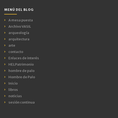
MENÚ DEL BLOG
A mesa puesta
Archivo VASIL
arqueología
arquitectura
arte
contacto
Enlaces de interés
HELPatrimonio
hombre de palo
Hombre de Palo
Inicio
libros
noticias
sesión continua