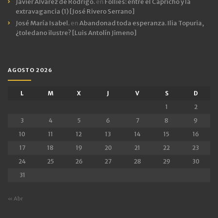
Javier Álvarez de Rodrigo.
en
Follies: entre el Capricho y la
extravagancia (1) [José Rivero Serrano]
José María Isabel.
en
Abandonad toda esperanza. Ilia Topuria,
¿toledano ilustre? [Luis Antolín Jimeno]
AGOSTO 2026
L
M
X
J
V
S
D
1
2
3
4
5
6
7
8
9
10
11
12
13
14
15
16
17
18
19
20
21
22
23
24
25
26
27
28
29
30
31
« Abr