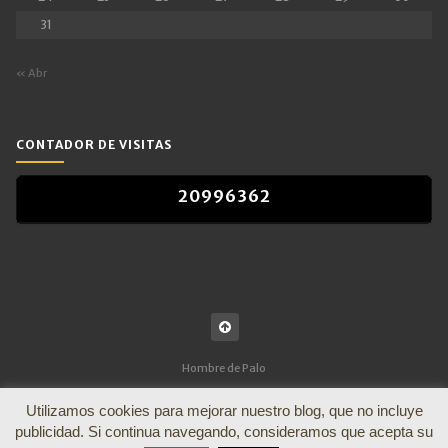
31
« Abr
CONTADOR DE VISITAS
2
0
9
9
6
3
6
2
2
0
9
9
6
3
6
2
Hombre de Palo
Utilizamos cookies para mejorar nuestro blog, que no incluye
publicidad. Si continua navegando, consideramos que acepta su