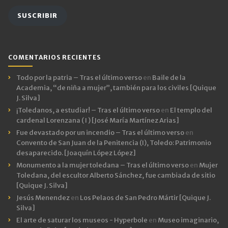
email
SUSCRIBIR
COMENTARIOS RECIENTES
Todo por la patria – Tras el último verso
en
Baile de la
Academia, “de niña a mujer”, también para los civiles [Quique
J. Silva]
¡Toledanos, a estudiar! – Tras el último verso
en
El templo del
cardenal Lorenzana ( I ) [José María Martínez Arias]
Fue devastado por un incendio – Tras el último verso
en
Convento de San Juan de la Penitencia (I), Toledo: Patrimonio
desaparecido. [Joaquín López López]
Monumento a la mujer toledana – Tras el último verso
en
Mujer
Toledana, del escultor Alberto Sánchez, fue cambiada de sitio
[Quique J. Silva]
Jesús Menendez
en
Los Pelaos de San Pedro Mártir [Quique J.
Silva]
El arte de saturar los museos - Hyperbole
en
Museo imaginario,