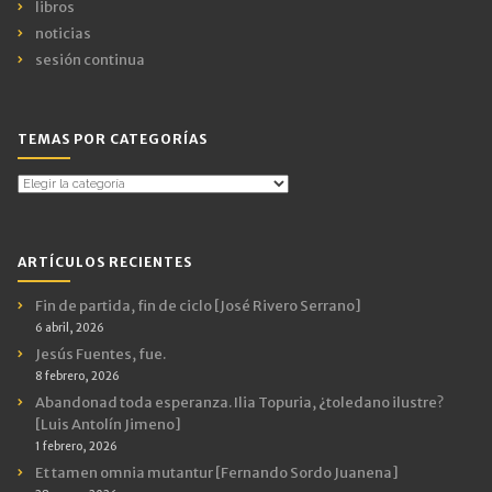
libros
noticias
sesión continua
TEMAS POR CATEGORÍAS
Temas
por
Categorías
ARTÍCULOS RECIENTES
Fin de partida, fin de ciclo [José Rivero Serrano]
6 abril, 2026
Jesús Fuentes, fue.
8 febrero, 2026
Abandonad toda esperanza. Ilia Topuria, ¿toledano ilustre?
[Luis Antolín Jimeno]
1 febrero, 2026
Et tamen omnia mutantur [Fernando Sordo Juanena]