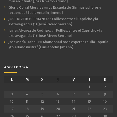
museo infinito [José Rivero Serrano]
Gloria Corral Morales
en
La Escuela de Gimnasia, libros y
recuerdos 3 [Luis Antolín Jimeno]
JOSE RIVERO SERRANO
en
Follies: entre el Capricho y la
extravagancia (1) [José Rivero Serrano]
Javier Álvarez de Rodrigo.
en
Follies: entre el Capricho y la
extravagancia (1) [José Rivero Serrano]
José María Isabel.
en
Abandonad toda esperanza. Ilia Topuria,
¿toledano ilustre? [Luis Antolín Jimeno]
AGOSTO 2026
L
M
X
J
V
S
D
1
2
3
4
5
6
7
8
9
10
11
12
13
14
15
16
17
18
19
20
21
22
23
24
25
26
27
28
29
30