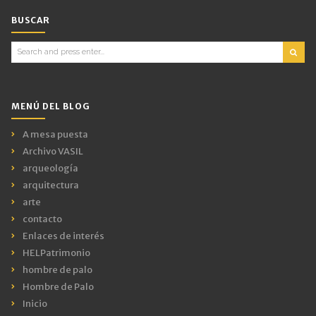
BUSCAR
Search
for:
MENÚ DEL BLOG
A mesa puesta
Archivo VASIL
arqueología
arquitectura
arte
contacto
Enlaces de interés
HELPatrimonio
hombre de palo
Hombre de Palo
Inicio