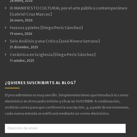
28 enero, 2026
III MANIFIESTO CULTURAL por el arte público contemporáneo
[Gabriel Cruz Marcos]
26 enero, 2026
Huesos y pieles [Diego Peris Sánchez]
19 enero, 2026
Seis Análisis y una Crítica [José Rivero Serrano]
21 diciembre, 2025
Cerámica en la iglesia [Diego Peris Sánchez]
11 octubre, 2025
¿QUIERES SUSCRIBIRTE AL BLOG?
El procedimiento es muy sencillo. Simplemente tienes que introducir tu correo
electrónico en el recuadro inferior y clicar en SUSCRIBIR. A continuación,
recibirás correo para que confirmes la suscripción, y, a partir de ese momento,
cada nueva entrada se notificará mediante un correo electrónico.
Dirección
de