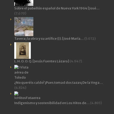
Sobre el pabellón español de Nueva York 1964 [José…
(7.670)
Tavera; la obra y su artífice (I). [José María…
(5.072)
L. H. O. O. Q. [Jesús Fuentes Lázaro]
(4.947)
¿No queréis caldo? ¡Pues tomad dos tazas¡ De la Vega…
(4.824)
Indigenismo y sostenibilidad en Los Hitos de…
(4.803)