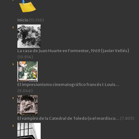
Inicio
(15.336)
La casa de Juan Huarte en Formentor, 1969 [Javier Vellés]
(10.914)
El impresionismo cinematográfico francés I: Louis…
(9.046)
El vampiro de la Catedral de Toledo (o el mordisco…
(7.805)