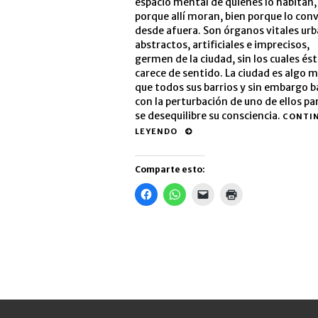
espacio mental de quienes lo habitan,
porque allí moran, bien porque lo con
desde afuera. Son órganos vitales ur
abstractos, artificiales e imprecisos,
germen de la ciudad, sin los cuales és
carece de sentido. La ciudad es algo 
que todos sus barrios y sin embargo b
con la perturbación de uno de ellos pa
se desequilibre su consciencia.
CONTI
LEYENDO
Comparte esto:
Haz
Haz
Haz
Haz
clic
clic
clic
clic
para
para
para
para
compartir
compartir
enviar
imprimir
en
en
un
(Se
Facebook
WhatsApp
enlace
abre
(Se
(Se
por
en
abre
abre
correo
una
en
en
electrónico
ventana
una
una
a
nueva)
ventana
ventana
un
nueva)
nueva)
amigo
(Se
abre