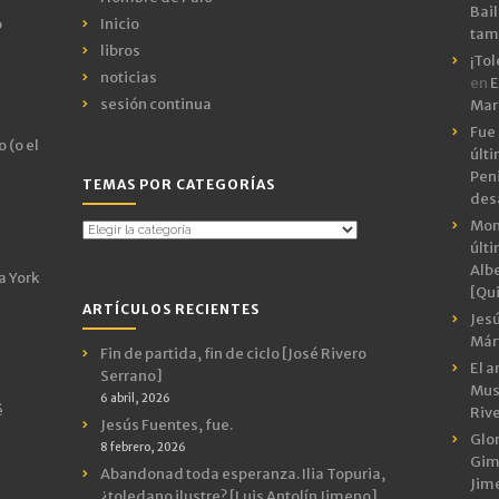
Bail
o
Inicio
tamb
libros
¡Tol
noticias
en
E
sesión continua
Mar
Fue 
 (o el
últ
Peni
TEMAS POR CATEGORÍAS
des
Mon
Temas
últ
por
Albe
Categorías
a York
[Qui
ARTÍCULOS RECIENTES
Jes
Márt
Fin de partida, fin de ciclo [José Rivero
El a
Serrano]
Mus
6 abril, 2026
é
Riv
Jesús Fuentes, fue.
Glor
8 febrero, 2026
Gimn
Abandonad toda esperanza. Ilia Topuria,
Jim
¿toledano ilustre? [Luis Antolín Jimeno]