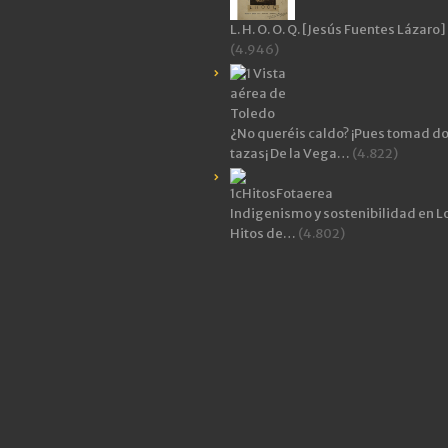
L. H. O. O. Q. [Jesús Fuentes Lázaro]
(4.946)
¿No queréis caldo? ¡Pues tomad d
tazas¡ De la Vega…
(4.822)
Indigenismo y sostenibilidad en L
Hitos de…
(4.802)