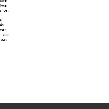
 bien
viven
banos,
ta
más
asta
ra que
NUAR