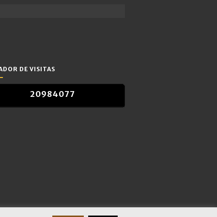
DOR DE VISITAS
2
0
9
8
4
0
7
7
2
0
9
8
4
0
7
7