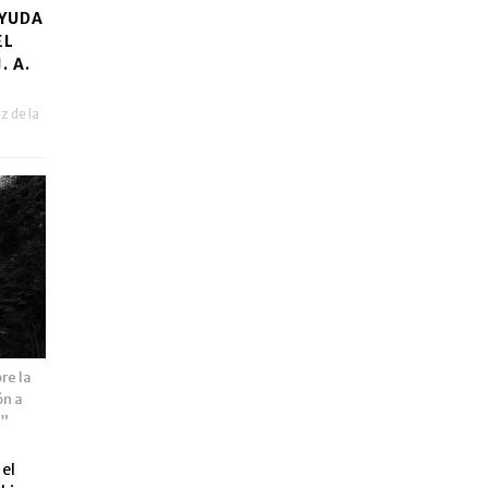
AYUDA
EL
. A.
 de la
re la
ón a
a”
 el