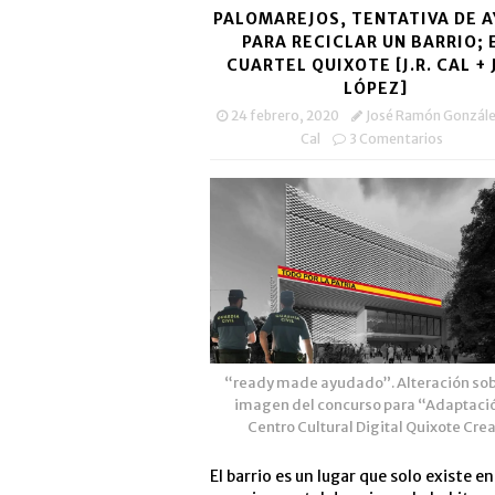
PALOMAREJOS, TENTATIVA DE 
PARA RECICLAR UN BARRIO; 
CUARTEL QUIXOTE [J.R. CAL + J
LÓPEZ]
24 febrero, 2020
José Ramón González
Cal
3 Comentarios
“ready made ayudado”. Alteración sob
imagen del concurso para “Adaptaci
Centro Cultural Digital Quixote Cre
El barrio es un lugar que solo existe en