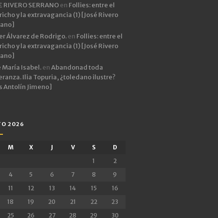
E RIVERO SERRANO
en
Follies: entre el
icho y la extravagancia (1) [José Rivero
rano]
er Álvarez de Rodrigo.
en
Follies: entre el
icho y la extravagancia (1) [José Rivero
rano]
 María Isabel.
en
Abandonad toda
ranza. Ilia Topuria, ¿toledano ilustre?
s Antolín Jimeno]
O 2026
M
X
J
V
S
D
1
2
4
5
6
7
8
9
11
12
13
14
15
16
18
19
20
21
22
23
25
26
27
28
29
30