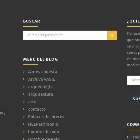
BUSCAR
¿QUIE
Search
El proc
for:
que intr
inferior
correo p
ese mom
MENÚ DEL BLOG
mediant
A mesa puesta
Direcci
Archivo VASIL
de
arqueología
email
arquitectura
SU
arte
contacto
or,
Enlaces de interés
HELPatrimonio
COME
hombre de palo
Todo
Hombre de Palo