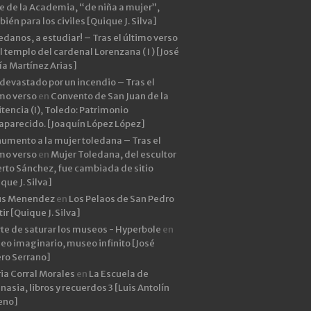
e de la Academia, “de niña a mujer”,
ién para los civiles [Quique J. Silva]
edanos, a estudiar! – Tras el último verso
l templo del cardenal Lorenzana ( I ) [José
ía Martínez Arias]
devastado por un incendio – Tras el
imo verso
en
Convento de San Juan de la
tencia (I), Toledo: Patrimonio
aparecido. [Joaquín López López]
umento a la mujer toledana – Tras el
imo verso
en
Mujer Toledana, del escultor
rto Sánchez, fue cambiada de sitio
que J. Silva]
ús Menendez
en
Los Pelaos de San Pedro
ir [Quique J. Silva]
rte de saturar los museos - Hyperbole
en
eo imaginario, museo infinito [José
ero Serrano]
ia Corral Morales
en
La Escuela de
asia, libros y recuerdos 3 [Luis Antolín
eno]