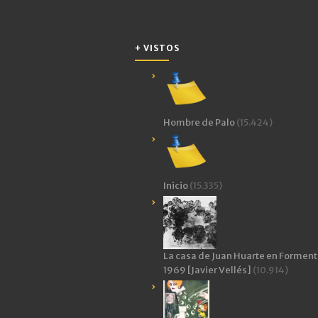
en
una
ventana
nueva)
+ VISTOS
Hombre de Palo
(15.424)
Inicio
(15.335)
La casa de Juan Huarte en Forment
1969 [Javier Vellés]
(10.914)