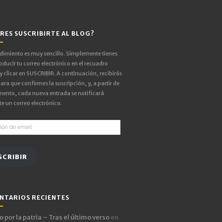
RES SUSCRIBIRTE AL BLOG?
edimiento es muy sencillo. Simplemente tienes
oducir tu correo electrónico en el recuadro
 y clicar en SUSCRIBIR. A continuación, recibirás
ara que confirmes la suscripción, y, a partir de
ento, cada nueva entrada se notificará
e un correo electrónico.
ón
SCRIBIR
NTARIOS RECIENTES
 por la patria – Tras el último verso
en