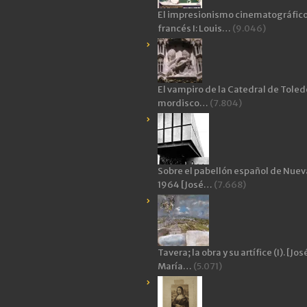
El impresionismo cinematográfic
francés I: Louis…
(9.046)
El vampiro de la Catedral de Toledo
mordisco…
(7.804)
Sobre el pabellón español de Nuev
1964 [José…
(7.668)
Tavera; la obra y su artífice (I). [Jos
María…
(5.071)