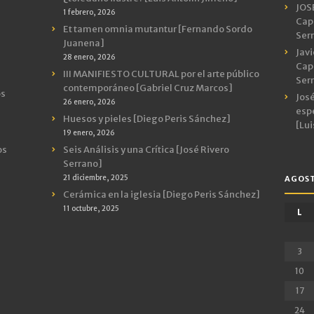
JOS
1 febrero, 2026
Capr
Et tamen omnia mutantur [Fernando Sordo
Ser
Juanena]
Javi
28 enero, 2026
Capr
III MANIFIESTO CULTURAL por el arte público
Ser
contemporáneo [Gabriel Cruz Marcos]
os
José
26 enero, 2026
espe
Huesos y pieles [Diego Peris Sánchez]
[Lui
19 enero, 2026
os
Seis Análisis y una Crítica [José Rivero
Serrano]
21 diciembre, 2025
AGOST
Cerámica en la iglesia [Diego Peris Sánchez]
11 octubre, 2025
L
3
10
17
24