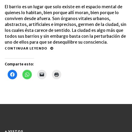
El barrio es un lugar que solo existe en el espacio mental de
quienes lo habitan, bien porque allí moran, bien porque lo
conviven desde afuera. Son órganos vitales urbanos,
abstractos, artificiales e imprecisos, germen de la ciudad, sin
los cuales ésta carece de sentido. La ciudad es algo más que
todos sus barrios y sin embargo basta con la perturbación de
uno de ellos para que se desequilibre su consciencia.
CONTINUAR LEYENDO
Comparte esto:
Haz
Haz
Haz
Haz
clic
clic
clic
clic
para
para
para
para
compartir
compartir
enviar
imprimir
en
en
un
(Se
Facebook
WhatsApp
enlace
abre
(Se
(Se
por
en
abre
abre
correo
una
en
en
electrónico
ventana
una
una
a
nueva)
ventana
ventana
un
nueva)
nueva)
amigo
(Se
abre
en
una
+ VISTOS