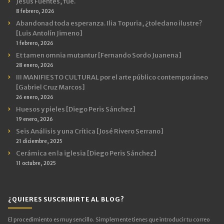
Jesús Fuentes, fue.
8 febrero, 2026
Abandonad toda esperanza. Ilia Topuria, ¿toledano ilustre?
[Luis Antolín Jimeno]
1 febrero, 2026
Et tamen omnia mutantur [Fernando Sordo Juanena]
28 enero, 2026
III MANIFIESTO CULTURAL por el arte público contemporáneo
[Gabriel Cruz Marcos]
26 enero, 2026
Huesos y pieles [Diego Peris Sánchez]
19 enero, 2026
Seis Análisis y una Crítica [José Rivero Serrano]
21 diciembre, 2025
Cerámica en la iglesia [Diego Peris Sánchez]
11 octubre, 2025
¿QUIERES SUSCRIBIRTE AL BLOG?
El procedimiento es muy sencillo. Simplemente tienes que introducir tu correo