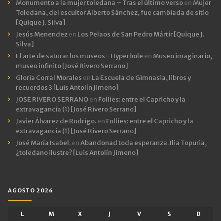
Monumento a la mujer toledana – Tras el último verso
en
Mujer
Toledana, del escultor Alberto Sánchez, fue cambiada de sitio
[Quique J. Silva]
Jesús Menendez
en
Los Pelaos de San Pedro Mártir [Quique J.
Silva]
El arte de saturar los museos - Hyperbole
en
Museo imaginario,
museo infinito [José Rivero Serrano]
Gloria Corral Morales
en
La Escuela de Gimnasia, libros y
recuerdos 3 [Luis Antolín Jimeno]
JOSE RIVERO SERRANO
en
Follies: entre el Capricho y la
extravagancia (1) [José Rivero Serrano]
Javier Álvarez de Rodrigo.
en
Follies: entre el Capricho y la
extravagancia (1) [José Rivero Serrano]
José María Isabel.
en
Abandonad toda esperanza. Ilia Topuria,
¿toledano ilustre? [Luis Antolín Jimeno]
AGOSTO 2026
L
M
X
J
V
S
D