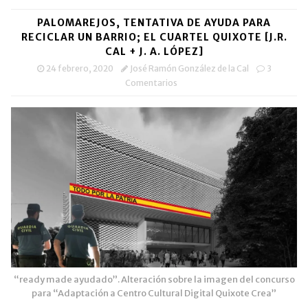
PALOMAREJOS, TENTATIVA DE AYUDA PARA
RECICLAR UN BARRIO; EL CUARTEL QUIXOTE [J.R.
CAL + J. A. LÓPEZ]
24 febrero, 2020
José Ramón González de la Cal
3
Comentarios
“ready made ayudado”. Alteración sobre la imagen del concurso
para “Adaptación a Centro Cultural Digital Quixote Crea”