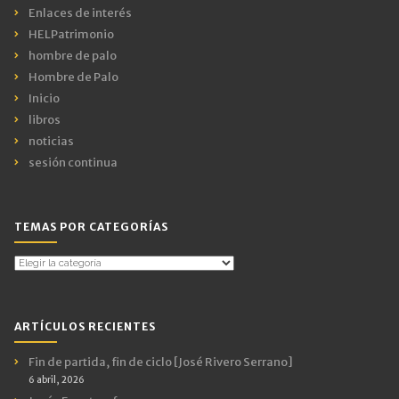
Enlaces de interés
HELPatrimonio
hombre de palo
Hombre de Palo
Inicio
libros
noticias
sesión continua
TEMAS POR CATEGORÍAS
Temas
por
Categorías
ARTÍCULOS RECIENTES
Fin de partida, fin de ciclo [José Rivero Serrano]
6 abril, 2026