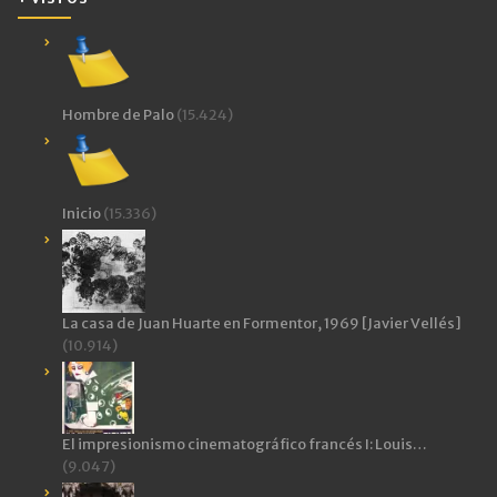
ventana
nueva)
Hombre de Palo
(15.424)
Inicio
(15.336)
La casa de Juan Huarte en Formentor, 1969 [Javier Vellés]
(10.914)
El impresionismo cinematográfico francés I: Louis…
(9.047)