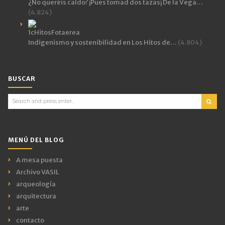
¿No queréis caldo? ¡Pues tomad dos tazas¡ De la Vega…
(4.824)
Indigenismo y sostenibilidad en Los Hitos de…
(4.804)
BUSCAR
Search
for:
MENÚ DEL BLOG
A mesa puesta
Archivo VASIL
arqueología
arquitectura
arte
contacto