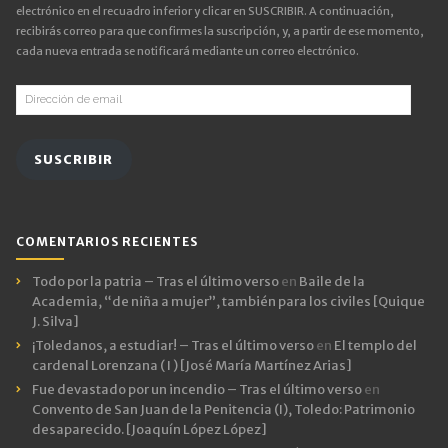
electrónico en el recuadro inferior y clicar en SUSCRIBIR. A continuación,
recibirás correo para que confirmes la suscripción, y, a partir de ese momento,
cada nueva entrada se notificará mediante un correo electrónico.
Dirección
de
email
SUSCRIBIR
COMENTARIOS RECIENTES
Todo por la patria – Tras el último verso
en
Baile de la
Academia, “de niña a mujer”, también para los civiles [Quique
J. Silva]
¡Toledanos, a estudiar! – Tras el último verso
en
El templo del
cardenal Lorenzana ( I ) [José María Martínez Arias]
Fue devastado por un incendio – Tras el último verso
en
Convento de San Juan de la Penitencia (I), Toledo: Patrimonio
desaparecido. [Joaquín López López]