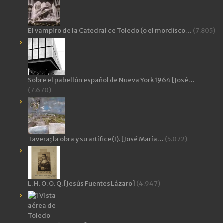
El vampiro de la Catedral de Toledo (o el mordisco…
(7.805)
Sobre el pabellón español de Nueva York 1964 [José…
(7.670)
Tavera; la obra y su artífice (I). [José María…
(5.072)
L. H. O. O. Q. [Jesús Fuentes Lázaro]
(4.947)