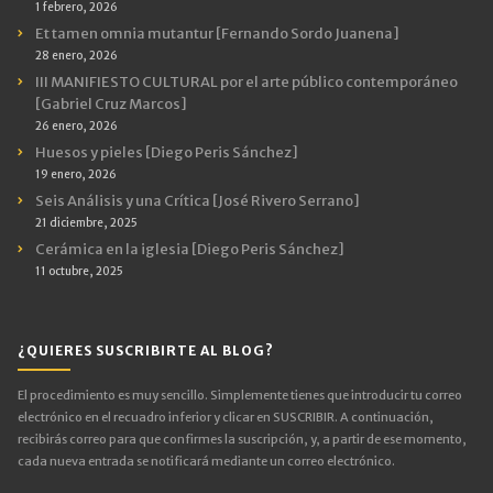
1 febrero, 2026
Et tamen omnia mutantur [Fernando Sordo Juanena]
28 enero, 2026
III MANIFIESTO CULTURAL por el arte público contemporáneo
[Gabriel Cruz Marcos]
26 enero, 2026
Huesos y pieles [Diego Peris Sánchez]
19 enero, 2026
Seis Análisis y una Crítica [José Rivero Serrano]
21 diciembre, 2025
Cerámica en la iglesia [Diego Peris Sánchez]
11 octubre, 2025
¿QUIERES SUSCRIBIRTE AL BLOG?
El procedimiento es muy sencillo. Simplemente tienes que introducir tu correo
electrónico en el recuadro inferior y clicar en SUSCRIBIR. A continuación,
recibirás correo para que confirmes la suscripción, y, a partir de ese momento,
cada nueva entrada se notificará mediante un correo electrónico.