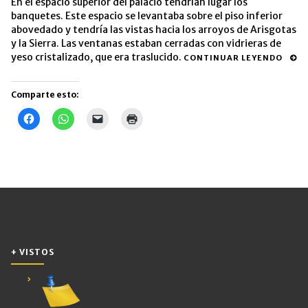
En el espacio superior del palacio tendrían lugar los
banquetes. Este espacio se levantaba sobre el piso inferior
abovedado y tendría las vistas hacia los arroyos de Arisgotas
y la Sierra. Las ventanas estaban cerradas con vidrieras de
yeso cristalizado, que era traslucido.
CONTINUAR LEYENDO
Comparte esto:
Haz
Haz
Haz
Haz
clic
clic
clic
clic
para
para
para
para
compartir
compartir
enviar
imprimir
en
en
un
(Se
Facebook
WhatsApp
enlace
abre
(Se
(Se
por
en
abre
abre
correo
una
en
en
electrónico
ventana
una
una
a
nueva)
ventana
ventana
un
nueva)
nueva)
amigo
(Se
abre
en
una
+ VISTOS
ventana
nueva)