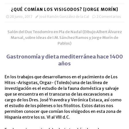
¿QUÉ COMÍAN LOS VISIGODOS? [JORGE MORÍN]
28 junio, 2017
José Ramón González de la Cal
2 Comentarios
Salón del Dux Teodomiro en Pla de Nadal (Dibujo Albert Álvarez
Marsal, sobre ideas de I.M. Sánchez Ramos y Jorge Morín de
Pablos)
Gastronomía y dieta mediterránea hace 1400
años
En los trabajos que desarrollamos en el yacimiento de Los
Hitos -Arisgotas, Orgaz- (Toledo) una de las línea de
investigación es el estudio de la fauna doméstica y salvaje
que se encuentra en el transcurso de las excavaciones a
cargo de los Dres. José Yravedra y Verónica Estaca, así como
el estudio de los pólenes o los fitolitos. Estos datos nos
permiten conocer que comían los visigodos en esta zona de
Hispania entre los ss. VI al VIII d.C.