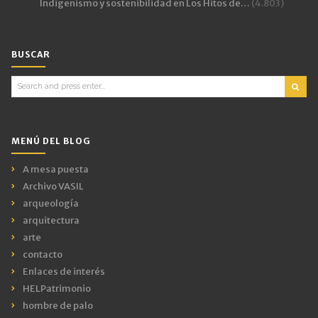
Indigenismo y sostenibilidad en Los Hitos de…
(4.803)
BUSCAR
Search
for:
MENÚ DEL BLOG
A mesa puesta
Archivo VASIL
arqueología
arquitectura
arte
contacto
Enlaces de interés
HELPatrimonio
hombre de palo