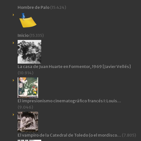
Hombre de Palo
(15.424)
Inicio
(15.335)
La casa de Juan Huarte en Formentor, 1969 [Javier Vellés]
(10.914)
El impresionismo cinematográfico francés I: Louis…
(9.046)
El vampiro de la Catedral de Toledo (o el mordisco…
(7.805)