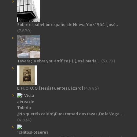
Sobre el pabellón español de Nueva York 1964 [José…
(7.670)
Tavera; la obra y su artífice (I). [José María…
(5.072)
L. H. O. O. Q. [Jesús Fuentes Lázaro]
(4.946)
¿No queréis caldo? ¡Pues tomad dos tazas¡ De la Vega…
(4.824)