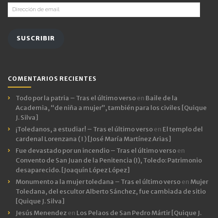
Dirección
de
email
SUSCRIBIR
COMENTARIOS RECIENTES
Todo por la patria – Tras el último verso
en
Baile de la
Academia, “de niña a mujer”, también para los civiles [Quique
J. Silva]
¡Toledanos, a estudiar! – Tras el último verso
en
El templo del
cardenal Lorenzana ( I ) [José María Martínez Arias]
Fue devastado por un incendio – Tras el último verso
en
Convento de San Juan de la Penitencia (I), Toledo: Patrimonio
desaparecido. [Joaquín López López]
Monumento a la mujer toledana – Tras el último verso
en
Mujer
Toledana, del escultor Alberto Sánchez, fue cambiada de sitio
[Quique J. Silva]
Jesús Menendez
en
Los Pelaos de San Pedro Mártir [Quique J.