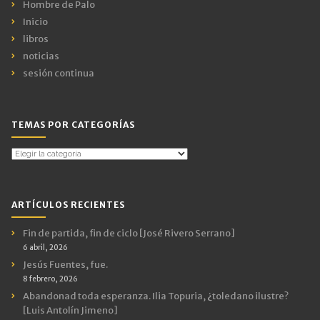
Hombre de Palo
Inicio
libros
noticias
sesión continua
TEMAS POR CATEGORÍAS
Temas
por
Categorías
ARTÍCULOS RECIENTES
Fin de partida, fin de ciclo [José Rivero Serrano]
6 abril, 2026
Jesús Fuentes, fue.
8 febrero, 2026
Abandonad toda esperanza. Ilia Topuria, ¿toledano ilustre?
[Luis Antolín Jimeno]