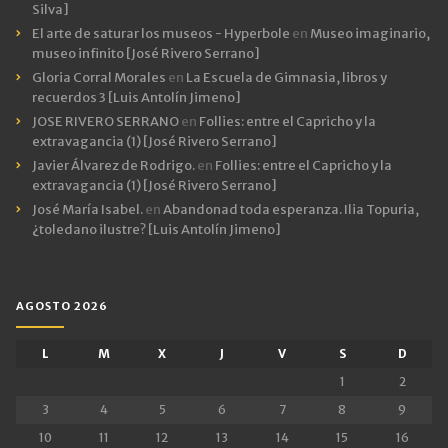
Silva]
El arte de saturar los museos - Hyperbole
en
Museo imaginario,
museo infinito [José Rivero Serrano]
Gloria Corral Morales
en
La Escuela de Gimnasia, libros y
recuerdos 3 [Luis Antolín Jimeno]
JOSE RIVERO SERRANO
en
Follies: entre el Capricho y la
extravagancia (1) [José Rivero Serrano]
Javier Álvarez de Rodrigo.
en
Follies: entre el Capricho y la
extravagancia (1) [José Rivero Serrano]
José María Isabel.
en
Abandonad toda esperanza. Ilia Topuria,
¿toledano ilustre? [Luis Antolín Jimeno]
AGOSTO 2026
L
M
X
J
V
S
D
1
2
3
4
5
6
7
8
9
10
11
12
13
14
15
16