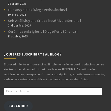
26 enero, 2026
Huesos y pieles [Diego Peris Sánchez]
19 enero, 2026
Seis Análisis y una Crítica [José Rivero Serrano]
21 diciembre, 2025
Cerámica en la iglesia [Diego Peris Sánchez]
11 octubre, 2025
¿QUIERES SUSCRIBIRTE AL BLOG?
El procedimiento es muy sencillo. Simplemente tienes que introducir tu correo
electrónico en el recuadro inferior y clicar en SUSCRIBIR. A continuación,
recibirás correo para que confirmes la suscripción, y, a partir de ese momento,
cada nueva entrada se notificará mediante un correo electrónico.
Dirección
de
email
SUSCRIBIR