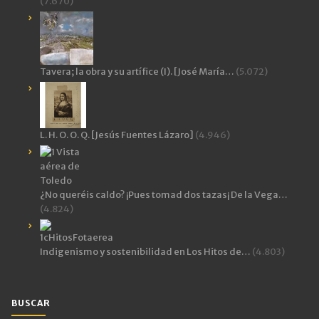
(7.670)
Tavera; la obra y su artífice (I). [José María…
(5.072)
L. H. O. O. Q. [Jesús Fuentes Lázaro]
(4.946)
¿No queréis caldo? ¡Pues tomad dos tazas¡ De la Vega…
(4.824)
Indigenismo y sostenibilidad en Los Hitos de…
(4.803)
BUSCAR