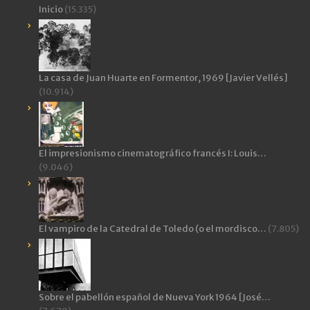
Inicio
(15.335)
La casa de Juan Huarte en Formentor, 1969 [Javier Vellés]
(10.914)
El impresionismo cinematográfico francés I: Louis…
(9.046)
El vampiro de la Catedral de Toledo (o el mordisco…
(7.805)
Sobre el pabellón español de Nueva York 1964 [José…