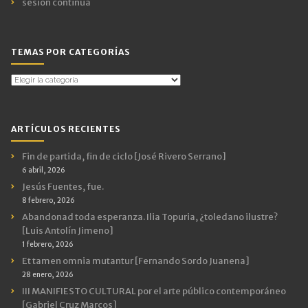
sesión continua
TEMAS POR CATEGORÍAS
Temas
por
Categorías
ARTÍCULOS RECIENTES
Fin de partida, fin de ciclo [José Rivero Serrano]
6 abril, 2026
Jesús Fuentes, fue.
8 febrero, 2026
Abandonad toda esperanza. Ilia Topuria, ¿toledano ilustre?
[Luis Antolín Jimeno]
1 febrero, 2026
Et tamen omnia mutantur [Fernando Sordo Juanena]
28 enero, 2026
III MANIFIESTO CULTURAL por el arte público contemporáneo
[Gabriel Cruz Marcos]