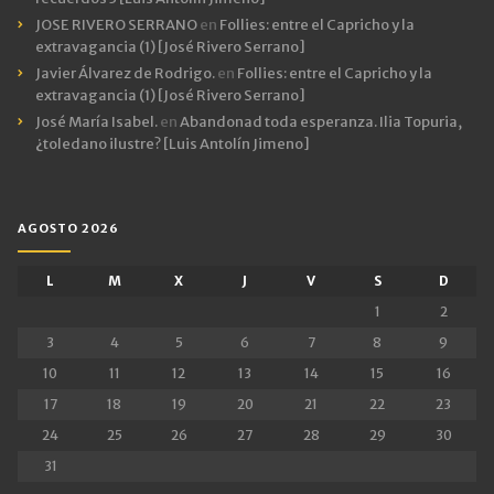
JOSE RIVERO SERRANO
en
Follies: entre el Capricho y la
extravagancia (1) [José Rivero Serrano]
Javier Álvarez de Rodrigo.
en
Follies: entre el Capricho y la
extravagancia (1) [José Rivero Serrano]
José María Isabel.
en
Abandonad toda esperanza. Ilia Topuria,
¿toledano ilustre? [Luis Antolín Jimeno]
AGOSTO 2026
L
M
X
J
V
S
D
1
2
3
4
5
6
7
8
9
10
11
12
13
14
15
16
17
18
19
20
21
22
23
24
25
26
27
28
29
30
31