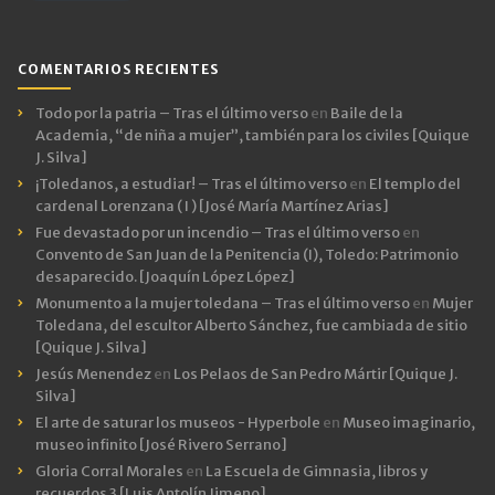
COMENTARIOS RECIENTES
Todo por la patria – Tras el último verso
en
Baile de la
Academia, “de niña a mujer”, también para los civiles [Quique
J. Silva]
¡Toledanos, a estudiar! – Tras el último verso
en
El templo del
cardenal Lorenzana ( I ) [José María Martínez Arias]
Fue devastado por un incendio – Tras el último verso
en
Convento de San Juan de la Penitencia (I), Toledo: Patrimonio
desaparecido. [Joaquín López López]
Monumento a la mujer toledana – Tras el último verso
en
Mujer
Toledana, del escultor Alberto Sánchez, fue cambiada de sitio
[Quique J. Silva]
Jesús Menendez
en
Los Pelaos de San Pedro Mártir [Quique J.
Silva]
El arte de saturar los museos - Hyperbole
en
Museo imaginario,
museo infinito [José Rivero Serrano]
Gloria Corral Morales
en
La Escuela de Gimnasia, libros y
recuerdos 3 [Luis Antolín Jimeno]