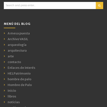
Search
for:
MENÚ DEL BLOG
A mesa puesta
Archivo VASIL
arqueología
arquitectura
arte
contacto
Enlaces de interés
HELPatrimonio
hombre de palo
Hombre de Palo
Inicio
libros
noticias