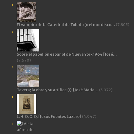
El vampiro de la Catedral de Toledo (o el mordisco…
(7.805)
Sobre el pabellón español de Nueva York 1964 [José…
(7.670)
Tavera; la obra y su artífice (I). [José María…
(5.072)
L. H. O. O. Q. [Jesús Fuentes Lázaro]
(4.947)