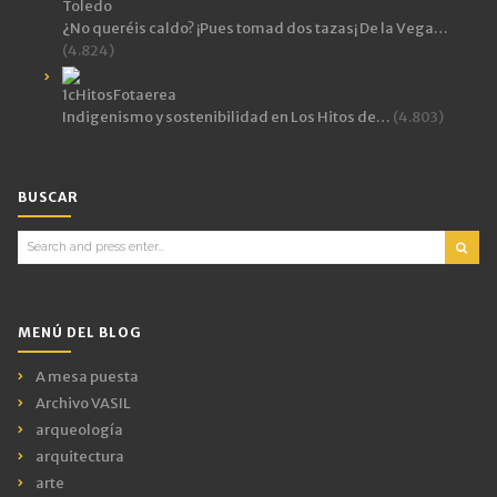
¿No queréis caldo? ¡Pues tomad dos tazas¡ De la Vega…
(4.824)
Indigenismo y sostenibilidad en Los Hitos de…
(4.803)
BUSCAR
Search
for:
MENÚ DEL BLOG
A mesa puesta
Archivo VASIL
arqueología
arquitectura
arte