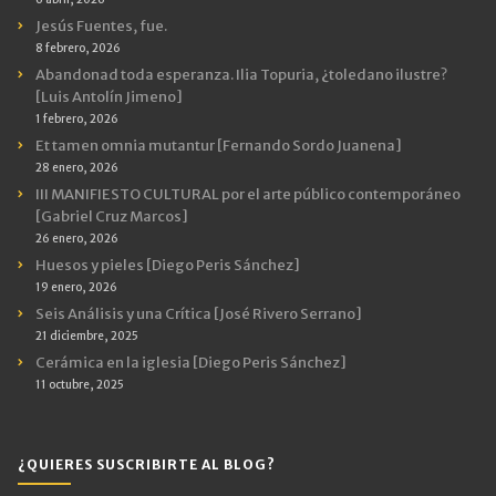
Jesús Fuentes, fue.
8 febrero, 2026
Abandonad toda esperanza. Ilia Topuria, ¿toledano ilustre?
[Luis Antolín Jimeno]
1 febrero, 2026
Et tamen omnia mutantur [Fernando Sordo Juanena]
28 enero, 2026
III MANIFIESTO CULTURAL por el arte público contemporáneo
[Gabriel Cruz Marcos]
26 enero, 2026
Huesos y pieles [Diego Peris Sánchez]
19 enero, 2026
Seis Análisis y una Crítica [José Rivero Serrano]
21 diciembre, 2025
Cerámica en la iglesia [Diego Peris Sánchez]
11 octubre, 2025
¿QUIERES SUSCRIBIRTE AL BLOG?