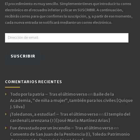
El procedimiento es muy sencillo. Simplemente tienes que introducir tu correo
electrónico en el recuadro inferior y clicar en SUSCRIBIR. A continuación,
recibirás correo para que confirmes la suscripción, y, a partir de ese momento,
cada nueva entrada se notificará mediante un correo electrónico.
Dirección
de
email
SUSCRIBIR
COMENTARIOS RECIENTES
Todo por la patria – Tras el último verso
en
Baile de la
Academia, “de niña a mujer”, también para los civiles [Quique
J. Silva]
¡Toledanos, a estudiar! – Tras el último verso
en
El templo del
cardenal Lorenzana ( I ) [José María Martínez Arias]
Fue devastado por un incendio – Tras el último verso
en
Convento de San Juan de la Penitencia (I), Toledo: Patrimonio