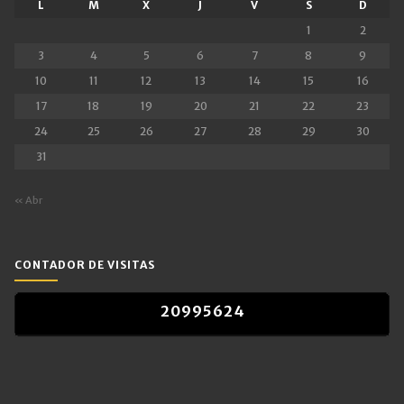
L
M
X
J
V
S
D
1
2
3
4
5
6
7
8
9
10
11
12
13
14
15
16
17
18
19
20
21
22
23
24
25
26
27
28
29
30
31
« Abr
CONTADOR DE VISITAS
2
0
9
9
5
6
2
4
2
0
9
9
5
6
2
4