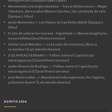
desaparecido. [Joaquín López López]
Monumento a la mujer toledana – Tras el último verso
en
Mujer
Toledana, del escultor Alberto Sánchez, fue cambiada de sitio
[Quique J. Silva]
Jesús Menendez
en
Los Pelaos de San Pedro Mártir [Quique J.
Silva]
El arte de saturar los museos - Hyperbole
en
Museo imaginario,
museo infinito [José Rivero Serrano]
Gloria Corral Morales
en
La Escuela de Gimnasia, libros y
recuerdos 3 [Luis Antolín Jimeno]
JOSE RIVERO SERRANO
en
Follies: entre el Capricho y la
extravagancia (1) [José Rivero Serrano]
Javier Álvarez de Rodrigo.
en
Follies: entre el Capricho y la
extravagancia (1) [José Rivero Serrano]
José María Isabel.
en
Abandonad toda esperanza. Ilia Topuria,
¿toledano ilustre? [Luis Antolín Jimeno]
AGOSTO 2026