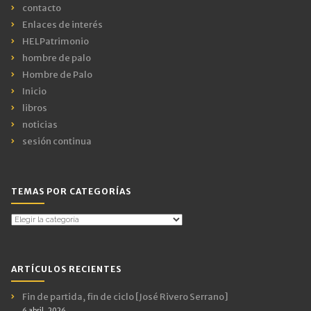
contacto
Enlaces de interés
HELPatrimonio
hombre de palo
Hombre de Palo
Inicio
libros
noticias
sesión continua
TEMAS POR CATEGORÍAS
Temas
por
Categorías
ARTÍCULOS RECIENTES
Fin de partida, fin de ciclo [José Rivero Serrano]
6 abril, 2026