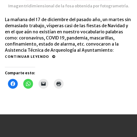
Imagen tridimiensional de la fosa obtenida por fotogrametría.
La mañana del 17 de diciembre del pasado año, un martes sin
demasiado trabajo, vísperas casi de las fiestas de Navidad y
en el que aún no existían en nuestro vocabulario palabras
como: coronavirus, COVID 19, pandemia, mascarillas,
confinamiento, estado de alarma, etc. convocaron a la
Asistencia Técnica de Arqueología al Ayuntamiento:
CONTINUAR LEYENDO
Comparte esto:
Haz
Haz
Haz
Haz
clic
clic
clic
clic
para
para
para
para
compartir
compartir
enviar
imprimir
en
en
un
(Se
Facebook
WhatsApp
enlace
abre
(Se
(Se
por
en
abre
abre
correo
una
en
en
electrónico
ventana
una
una
a
nueva)
ventana
ventana
un
nueva)
nueva)
amigo
(Se
abre