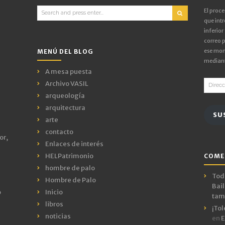
Search
El proc
for:
que intr
inferior
correo p
ese mom
MENÚ DEL BLOG
mediant
A mesa puesta
Direcci
Archivo VASIL
de
arqueología
email
arquitectura
SU
arte
contacto
or,
Enlaces de interés
HELPatrimonio
COME
hombre de palo
Todo
Hombre de Palo
Bail
o
Inicio
tamb
libros
¡Tol
noticias
en
E