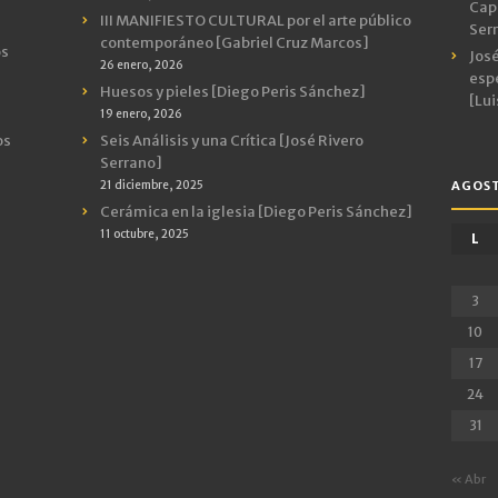
Capr
III MANIFIESTO CULTURAL por el arte público
Ser
contemporáneo [Gabriel Cruz Marcos]
os
José
26 enero, 2026
espe
Huesos y pieles [Diego Peris Sánchez]
[Lui
19 enero, 2026
os
Seis Análisis y una Crítica [José Rivero
Serrano]
21 diciembre, 2025
AGOST
Cerámica en la iglesia [Diego Peris Sánchez]
11 octubre, 2025
L
3
10
17
24
31
« Abr