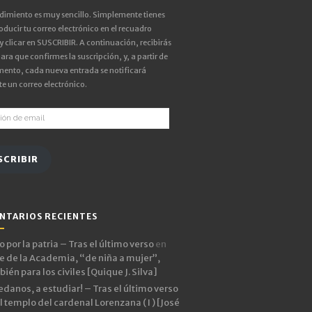
edimiento es muy sencillo. Simplemente tienes
oducir tu correo electrónico en el recuadro
 y clicar en SUSCRIBIR. A continuación, recibirás
ara que confirmes la suscripción, y, a partir de
ento, cada nueva entrada se notificará
e un correo electrónico.
ón
SCRIBIR
NTARIOS RECIENTES
 por la patria – Tras el último verso
en
e de la Academia, “de niña a mujer”,
ién para los civiles [Quique J. Silva]
edanos, a estudiar! – Tras el último verso
l templo del cardenal Lorenzana ( I ) [José