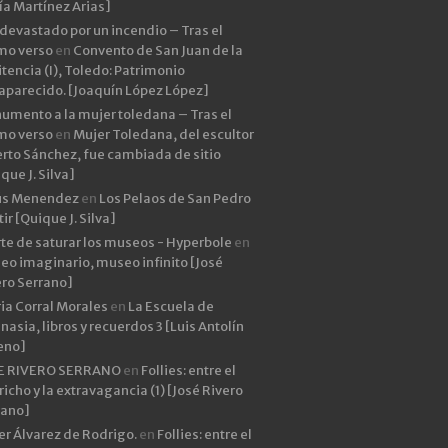
ía Martínez Arias]
devastado por un incendio – Tras el
imo verso
en
Convento de San Juan de la
tencia (I), Toledo: Patrimonio
aparecido. [Joaquín López López]
umento a la mujer toledana – Tras el
imo verso
en
Mujer Toledana, del escultor
rto Sánchez, fue cambiada de sitio
que J. Silva]
ús Menendez
en
Los Pelaos de San Pedro
ir [Quique J. Silva]
rte de saturar los museos - Hyperbole
en
eo imaginario, museo infinito [José
ero Serrano]
ia Corral Morales
en
La Escuela de
asia, libros y recuerdos 3 [Luis Antolín
eno]
E RIVERO SERRANO
en
Follies: entre el
icho y la extravagancia (1) [José Rivero
rano]
er Álvarez de Rodrigo.
en
Follies: entre el