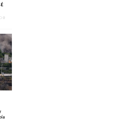
SÉ
0
y
bía