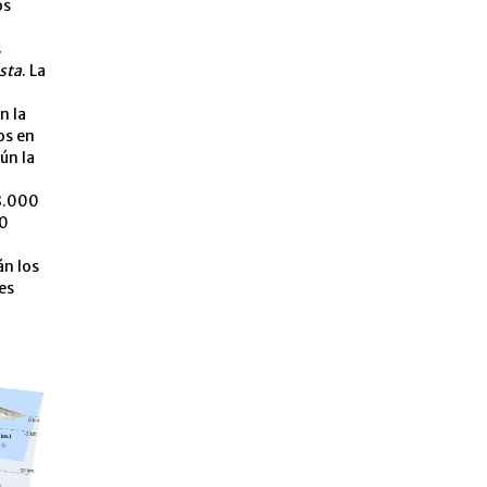
os
s
sta
. La
n la
os en
ún la
 8.000
00
án los
es