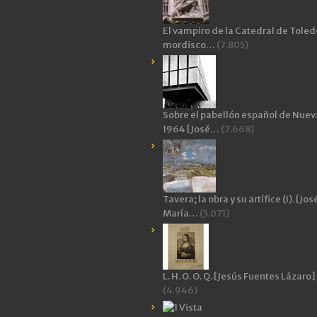
El vampiro de la Catedral de Toledo
mordisco…
(7.805)
Sobre el pabellón español de Nuev
1964 [José…
(7.668)
Tavera; la obra y su artífice (I). [Jos
María…
(5.071)
L. H. O. O. Q. [Jesús Fuentes Lázaro]
(4.946)