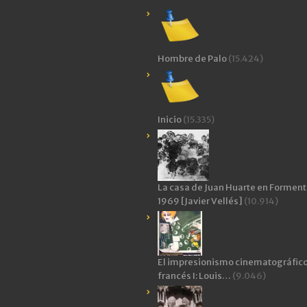
Hombre de Palo
(15.424)
Inicio
(15.335)
La casa de Juan Huarte en Forment
1969 [Javier Vellés]
(10.914)
El impresionismo cinematográfic
francés I: Louis…
(9.046)