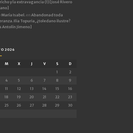
icho y la extravagancia (1) [José Rivero
rano]
 María Isabel.
en
Abandonad toda
ranza. Ilia Topuria, ¿toledano ilustre?
s Antolín Jimeno]
O 2026
M
X
J
V
S
D
1
2
4
5
6
7
8
9
11
12
13
14
15
16
18
19
20
21
22
23
25
26
27
28
29
30