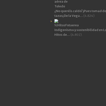
¿No queréis caldo? ¡Pues tomad d
tazas¡ De la Vega…
(4.824)
Indigenismo y sostenibilidad en L
Hitos de…
(4.802)