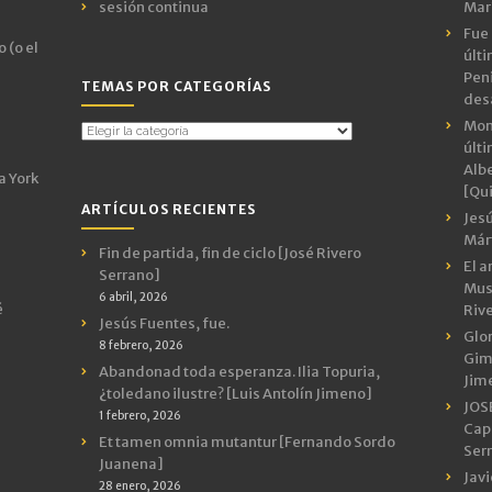
sesión continua
Mar
Fue 
 (o el
últ
Peni
TEMAS POR CATEGORÍAS
des
Mon
Temas
últ
por
Albe
Categorías
a York
[Qui
ARTÍCULOS RECIENTES
Jes
Márt
Fin de partida, fin de ciclo [José Rivero
El a
Serrano]
Mus
6 abril, 2026
é
Riv
Jesús Fuentes, fue.
Glor
8 febrero, 2026
Gimn
Abandonad toda esperanza. Ilia Topuria,
Jim
¿toledano ilustre? [Luis Antolín Jimeno]
JOS
1 febrero, 2026
Capr
Et tamen omnia mutantur [Fernando Sordo
Ser
Juanena]
Javi
28 enero, 2026