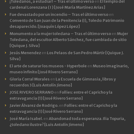
¡Toledanos, a estudiar! – Tras el último verso
en
El templo del
cardenal Lorenzana ( I ) [José María Martínez Arias]
Fue devastado por un incendio – Tras el último verso
en
Convento de San Juan de la Penitencia (I), Toledo: Patrimonio
desaparecido. [Joaquín López López]
Monumento a la mujer toledana – Tras el último verso
en
Mujer
Toledana, del escultor Alberto Sánchez, fue cambiada de sitio
[Quique J. Silva]
Jesús Menendez
en
Los Pelaos de San Pedro Mártir [Quique J.
Silva]
El arte de saturar los museos - Hyperbole
en
Museo imaginario,
museo infinito [José Rivero Serrano]
Gloria Corral Morales
en
La Escuela de Gimnasia, libros y
recuerdos 3 [Luis Antolín Jimeno]
JOSE RIVERO SERRANO
en
Follies: entre el Capricho y la
extravagancia (1) [José Rivero Serrano]
Javier Álvarez de Rodrigo.
en
Follies: entre el Capricho y la
extravagancia (1) [José Rivero Serrano]
José María Isabel.
en
Abandonad toda esperanza. Ilia Topuria,
¿toledano ilustre? [Luis Antolín Jimeno]