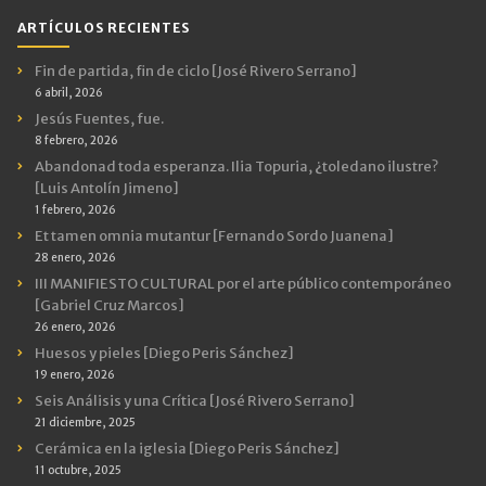
ARTÍCULOS RECIENTES
Fin de partida, fin de ciclo [José Rivero Serrano]
6 abril, 2026
Jesús Fuentes, fue.
8 febrero, 2026
Abandonad toda esperanza. Ilia Topuria, ¿toledano ilustre?
[Luis Antolín Jimeno]
1 febrero, 2026
Et tamen omnia mutantur [Fernando Sordo Juanena]
28 enero, 2026
III MANIFIESTO CULTURAL por el arte público contemporáneo
[Gabriel Cruz Marcos]
26 enero, 2026
Huesos y pieles [Diego Peris Sánchez]
19 enero, 2026
Seis Análisis y una Crítica [José Rivero Serrano]
21 diciembre, 2025
Cerámica en la iglesia [Diego Peris Sánchez]
11 octubre, 2025