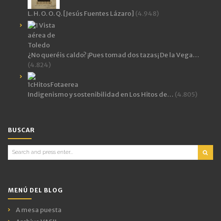
L. H. O. O. Q. [Jesús Fuentes Lázaro]
(4.948)
¿No queréis caldo? ¡Pues tomad dos tazas¡ De la Vega…
(4.824)
Indigenismo y sostenibilidad en Los Hitos de…
(4.805)
BUSCAR
Search
for:
MENÚ DEL BLOG
A mesa puesta