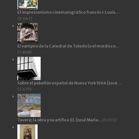
El impresionismo cinematográfico francés I: Louis…
(9.047)
El vampiro de la Catedral de Toledo (o el mordisco…
(7.808)
Sobre el pabellón español de Nueva York 1964 [José…
(7.675)
Tavera; la obra y su artífice (I). [José María…
(5.072)