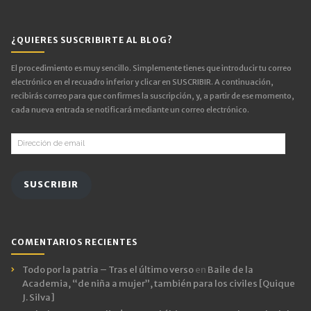
¿QUIERES SUSCRIBIRTE AL BLOG?
El procedimiento es muy sencillo. Simplemente tienes que introducir tu correo
electrónico en el recuadro inferior y clicar en SUSCRIBIR. A continuación,
recibirás correo para que confirmes la suscripción, y, a partir de ese momento,
cada nueva entrada se notificará mediante un correo electrónico.
Dirección
de
email
SUSCRIBIR
COMENTARIOS RECIENTES
Todo por la patria – Tras el último verso
en
Baile de la
Academia, “de niña a mujer”, también para los civiles [Quique
J. Silva]