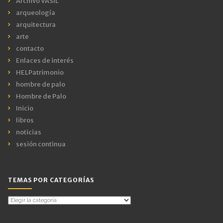
Archivo VASIL
arqueología
arquitectura
arte
contacto
Enlaces de interés
HELPatrimonio
hombre de palo
Hombre de Palo
Inicio
libros
noticias
sesión continua
TEMAS POR CATEGORÍAS
Temas
por
Categorías