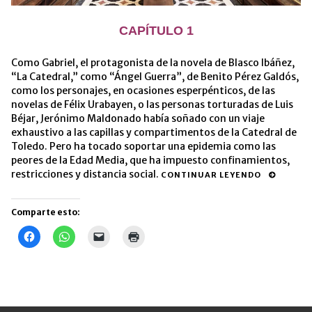
CAPÍTULO 1
Como Gabriel, el protagonista de la novela de Blasco Ibáñez,
“La Catedral,” como “Ángel Guerra”, de Benito Pérez Galdós,
como los personajes, en ocasiones esperpénticos, de las
novelas de Félix Urabayen, o las personas torturadas de Luis
Béjar, Jerónimo Maldonado había soñado con un viaje
exhaustivo a las capillas y compartimentos de la Catedral de
Toledo. Pero ha tocado soportar una epidemia como las
peores de la Edad Media, que ha impuesto confinamientos,
restricciones y distancia social.
CONTINUAR LEYENDO
Comparte esto:
Haz
Haz
Haz
Haz
clic
clic
clic
clic
para
para
para
para
compartir
compartir
enviar
imprimir
en
en
un
(Se
Facebook
WhatsApp
enlace
abre
(Se
(Se
por
en
abre
abre
correo
una
en
en
electrónico
ventana