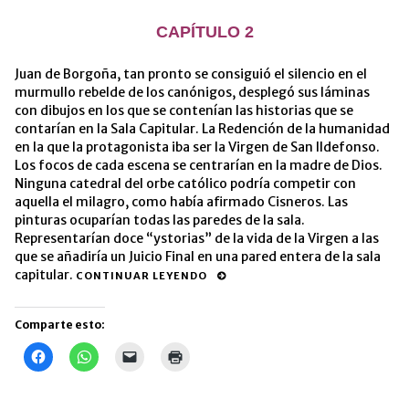
CAPÍTULO 2
Juan de Borgoña, tan pronto se consiguió el silencio en el
murmullo rebelde de los canónigos, desplegó sus láminas
con dibujos en los que se contenían las historias que se
contarían en la Sala Capitular. La Redención de la humanidad
en la que la protagonista iba ser la Virgen de San Ildefonso.
Los focos de cada escena se centrarían en la madre de Dios.
Ninguna catedral del orbe católico podría competir con
aquella el milagro, como había afirmado Cisneros. Las
pinturas ocuparían todas las paredes de la sala.
Representarían doce “ystorias” de la vida de la Virgen a las
que se añadiría un Juicio Final en una pared entera de la sala
capitular.
CONTINUAR LEYENDO
Comparte esto:
Haz
Haz
Haz
Haz
clic
clic
clic
clic
para
para
para
para
compartir
compartir
enviar
imprimir
en
en
un
(Se