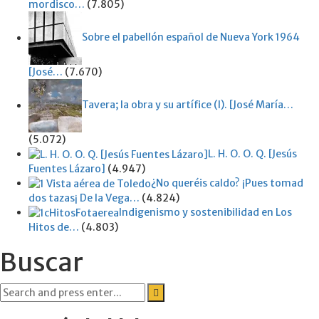
mordisco…
(7.805)
Sobre el pabellón español de Nueva York 1964
[José…
(7.670)
Tavera; la obra y su artífice (I). [José María…
(5.072)
L. H. O. O. Q. [Jesús
Fuentes Lázaro]
(4.947)
¿No queréis caldo? ¡Pues tomad
dos tazas¡ De la Vega…
(4.824)
Indigenismo y sostenibilidad en Los
Hitos de…
(4.803)
Buscar
Search
for: