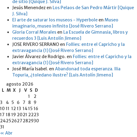
de sitio [Quique J. Silva]
Jesús Menendez
en
Los Pelaos de San Pedro Mártir [Quique
J. Silva]
El arte de saturar los museos - Hyperbole
en
Museo
imaginario, museo infinito [José Rivero Serrano]
Gloria Corral Morales
en
La Escuela de Gimnasia, libros y
recuerdos 3 [Luis Antolín Jimeno]
JOSE RIVERO SERRANO
en
Follies: entre el Capricho y la
extravagancia (1) [José Rivero Serrano]
Javier Álvarez de Rodrigo.
en
Follies: entre el Capricho y la
extravagancia (1) [José Rivero Serrano]
José María Isabel.
en
Abandonad toda esperanza. Ilia
Topuria, ¿toledano ilustre? [Luis Antolín Jimeno]
agosto 2026
L
M
X
J
V
S
D
1
2
3
4
5
6
7
8
9
10
11
12
13
14
15
16
17
18
19
20
21
22
23
24
25
26
27
28
29
30
31
« Abr