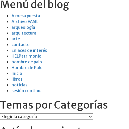
Menú del blog
A mesa puesta
Archivo VASIL
arqueología
arquitectura
arte
contacto
Enlaces de interés
HELPatrimonio
hombre de palo
Hombre de Palo
Inicio
libros
noticias
sesión continua
Temas por Categorías
Temas
por
Categorías