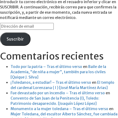
introducir tu correo electrónico en el recuadro inferior y clicar en
SUSCRIBIR. A continuación, recibirás correo para que confirmes la
suscripción, y, a partir de ese momento, cada nueva entrada se
notificará mediante un correo electrónico.
Dirección
de
email
Suscribir
Comentarios recientes
Todo por la patria – Tras el último verso
en
Baile de la
Academia, “de niña a mujer”, también para los civiles
[Quique J. Silva]
¡Toledanos, a estudiar! – Tras el último verso
en
El templo
del cardenal Lorenzana ( I ) [José María Martínez Arias]
Fue devastado por un incendio – Tras el último verso
en
Convento de San Juan de la Penitencia (I), Toledo:
Patrimonio desaparecido. [Joaquín López López]
Monumento a la mujer toledana – Tras el último verso
en
Mujer Toledana, del escultor Alberto Sánchez, fue cambiada