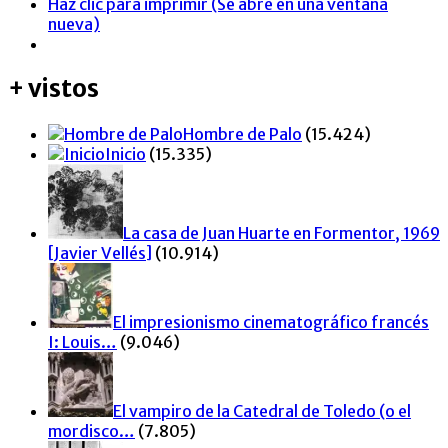
Haz clic para imprimir (Se abre en una ventana
nueva)
+ vistos
Hombre de Palo
(15.424)
Inicio
(15.335)
La casa de Juan Huarte en Formentor, 1969
[Javier Vellés]
(10.914)
El impresionismo cinematográfico francés
I: Louis…
(9.046)
El vampiro de la Catedral de Toledo (o el
mordisco…
(7.805)