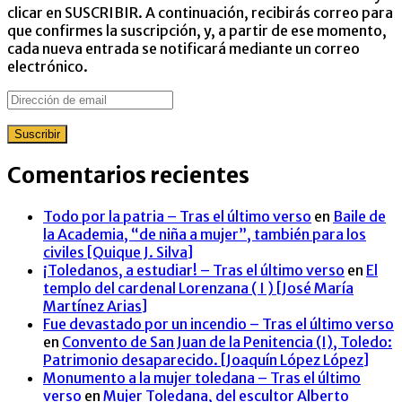
clicar en SUSCRIBIR. A continuación, recibirás correo para
que confirmes la suscripción, y, a partir de ese momento,
cada nueva entrada se notificará mediante un correo
electrónico.
Dirección
de
email
Suscribir
Comentarios recientes
Todo por la patria – Tras el último verso
en
Baile de
la Academia, “de niña a mujer”, también para los
civiles [Quique J. Silva]
¡Toledanos, a estudiar! – Tras el último verso
en
El
templo del cardenal Lorenzana ( I ) [José María
Martínez Arias]
Fue devastado por un incendio – Tras el último verso
en
Convento de San Juan de la Penitencia (I), Toledo:
Patrimonio desaparecido. [Joaquín López López]
Monumento a la mujer toledana – Tras el último
verso
en
Mujer Toledana, del escultor Alberto