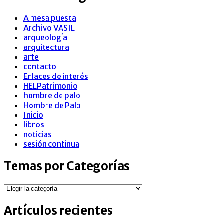
A mesa puesta
Archivo VASIL
arqueología
arquitectura
arte
contacto
Enlaces de interés
HELPatrimonio
hombre de palo
Hombre de Palo
Inicio
libros
noticias
sesión continua
Temas por Categorías
Temas
por
Categorías
Artículos recientes