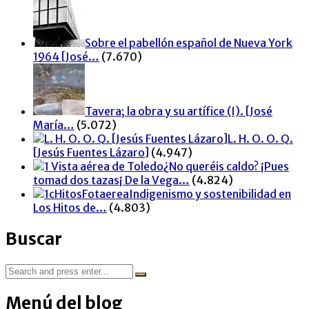
Sobre el pabellón español de Nueva York
1964 [José…
(7.670)
Tavera; la obra y su artífice (I). [José
María…
(5.072)
L. H. O. O. Q.
[Jesús Fuentes Lázaro]
(4.947)
¿No queréis caldo? ¡Pues
tomad dos tazas¡ De la Vega…
(4.824)
Indigenismo y sostenibilidad en
Los Hitos de…
(4.803)
Buscar
Search
for:
Menú del blog