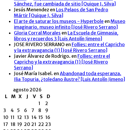
Sánchez, fue cambiada de sitio [Quique J. Silva]
Jesús Menendez
en
Los Pelaos de San Pedro
Mártir [Quique J. Silva]
El arte de saturar los museos - Hyperbole
en
Museo
imaginario, museo infinito [José Rivero Serrano]
Gloria Corral Morales
en
La Escuela de Gimnasia,
libros y recuerdos 3 [Luis Antolín Jimeno]
JOSE RIVERO SERRANO
en
Follies: entre el Capricho
y la extravagancia (1) [José Rivero Serrano]
Javier Álvarez de Rodrigo.
en
Follies: entre el
Capricho y la extravagancia (1) [José Rivero
Serrano]
José María Isabel.
en
Abandonad toda esperanza.
Ilia Topuria, ¿toledano ilustre? [Luis Antolín Jimeno]
agosto 2026
L
M
X
J
V
S
D
1
2
3
4
5
6
7
8
9
10
11
12
13
14
15
16
17
18
19
20
21
22
23