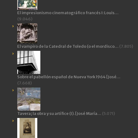
El impresionismo cinematográfico francés I: Louis…
(9.046)
El vampiro de la Catedral de Toledo (o el mordisco…
(7.805)
Sobre el pabellón español de Nueva York 1964 [José…
(7.668)
Tavera; la obra y su artífice (I). [José María…
(5.071)