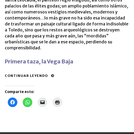
santa Leocadia, el panteón regio visigodo, así como otros
palacios de las élites godas; un amplio poblamiento islámico,
así como numerosos vestigios medievales, modernos y
contemporáneos…lo más grave no ha sido esa incapacidad
de trasformar un paisaje cultural ligado de forma indisoluble
a Toledo, sino que los restos arqueológicos se destruyen
cada año que pasa y más grave aún, las “mordidas”
urbanísticas que se le dan a ese espacio, perdiendo su
comprensibilidad.
Primera taza, la Vega Baja
CONTINUAR LEYENDO
Comparte esto:
Haz
Haz
Haz
Haz
clic
clic
clic
clic
para
para
para
para
compartir
compartir
enviar
imprimir
en
en
un
(Se
Facebook
WhatsApp
enlace
abre
(Se
(Se
por
en
abre
abre
correo
una
en
en
electrónico
ventana