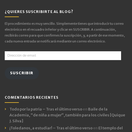
¿QUIERES SUSCRIBIRTE AL BLOG?
El procedimiento es muy sencillo. Simplemente tienes que introducir tu correo
electrónico en el recuadro inferior y clicar en SUSCRIBIR. A continuación,
recibirás correo para que confirmes la suscripción, y, a partir de ese momento,
cada nueva entrada se notificará mediante un correo electrónico.
Dirección
de
email
SUSCRIBIR
COMENTARIOS RECIENTES
Todo por la patria – Tras el último verso
en
Baile de la
Academia, “de niña a mujer”, también para los civiles [Quique
J. Silva]
¡Toledanos, a estudiar! – Tras el último verso
en
El templo del