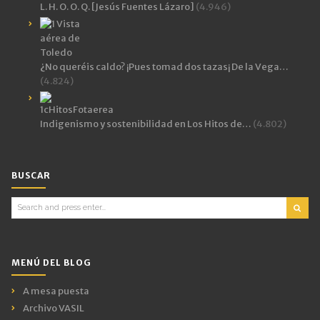
L. H. O. O. Q. [Jesús Fuentes Lázaro]
(4.946)
¿No queréis caldo? ¡Pues tomad dos tazas¡ De la Vega…
(4.824)
Indigenismo y sostenibilidad en Los Hitos de…
(4.802)
BUSCAR
Search
for:
MENÚ DEL BLOG
A mesa puesta
Archivo VASIL