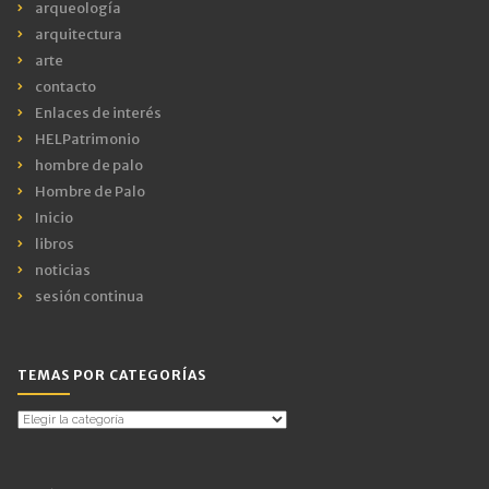
arqueología
arquitectura
arte
contacto
Enlaces de interés
HELPatrimonio
hombre de palo
Hombre de Palo
Inicio
libros
noticias
sesión continua
TEMAS POR CATEGORÍAS
Temas
por
Categorías