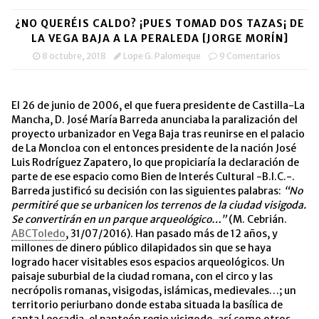
¿NO QUERÉIS CALDO? ¡PUES TOMAD DOS TAZAS¡ DE
LA VEGA BAJA A LA PERALEDA [JORGE MORÍN]
8 octubre, 2018
Lope G. Palomeque
9 Comentarios
El 26 de junio de 2006, el que fuera presidente de Castilla-La
Mancha, D. José María Barreda anunciaba la paralización del
proyecto urbanizador en Vega Baja tras reunirse en el palacio
de La Moncloa con el entonces presidente de la nación José
Luis Rodríguez Zapatero, lo que propiciaría la declaración de
parte de ese espacio como Bien de Interés Cultural -B.I.C.-.
Barreda justificó su decisión con las siguientes palabras:
“No
permitiré que se urbanicen los terrenos de la ciudad visigoda.
Se convertirán en un parque arqueológico…”
(M. Cebrián.
ABCToledo
, 31/07/2016). Han pasado más de 12 años, y
millones de dinero público dilapidados sin que se haya
logrado hacer visitables esos espacios arqueológicos. Un
paisaje suburbial de la ciudad romana, con el circo y las
necrópolis romanas, visigodas, islámicas, medievales…; un
territorio periurbano donde estaba situada la basílica de