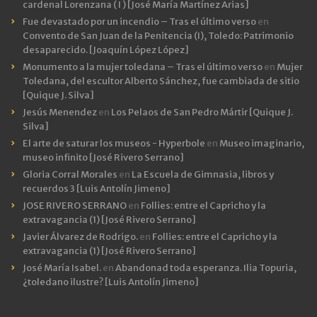
cardenal Lorenzana ( I ) [José María Martínez Arias]
Fue devastado por un incendio – Tras el último verso
en
Convento de San Juan de la Penitencia (I), Toledo: Patrimonio
desaparecido. [Joaquín López López]
Monumento a la mujer toledana – Tras el último verso
en
Mujer
Toledana, del escultor Alberto Sánchez, fue cambiada de sitio
[Quique J. Silva]
Jesús Menendez
en
Los Pelaos de San Pedro Mártir [Quique J.
Silva]
El arte de saturar los museos - Hyperbole
en
Museo imaginario,
museo infinito [José Rivero Serrano]
Gloria Corral Morales
en
La Escuela de Gimnasia, libros y
recuerdos 3 [Luis Antolín Jimeno]
JOSE RIVERO SERRANO
en
Follies: entre el Capricho y la
extravagancia (1) [José Rivero Serrano]
Javier Álvarez de Rodrigo.
en
Follies: entre el Capricho y la
extravagancia (1) [José Rivero Serrano]
José María Isabel.
en
Abandonad toda esperanza. Ilia Topuria,
¿toledano ilustre? [Luis Antolín Jimeno]