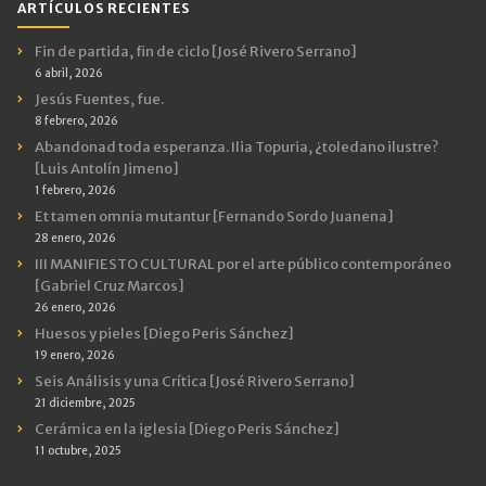
ARTÍCULOS RECIENTES
Fin de partida, fin de ciclo [José Rivero Serrano]
6 abril, 2026
Jesús Fuentes, fue.
8 febrero, 2026
Abandonad toda esperanza. Ilia Topuria, ¿toledano ilustre?
[Luis Antolín Jimeno]
1 febrero, 2026
Et tamen omnia mutantur [Fernando Sordo Juanena]
28 enero, 2026
III MANIFIESTO CULTURAL por el arte público contemporáneo
[Gabriel Cruz Marcos]
26 enero, 2026
Huesos y pieles [Diego Peris Sánchez]
19 enero, 2026
Seis Análisis y una Crítica [José Rivero Serrano]
21 diciembre, 2025
Cerámica en la iglesia [Diego Peris Sánchez]
11 octubre, 2025